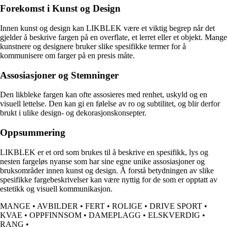
Forekomst i Kunst og Design
Innen kunst og design kan LIKBLEK være et viktig begrep når det
gjelder å beskrive fargen på en overflate, et lerret eller et objekt. Mange
kunstnere og designere bruker slike spesifikke termer for å
kommunisere om farger på en presis måte.
Assosiasjoner og Stemninger
Den likbleke fargen kan ofte assosieres med renhet, uskyld og en
visuell lettelse. Den kan gi en følelse av ro og subtilitet, og blir derfor
brukt i ulike design- og dekorasjonskonsepter.
Oppsummering
LIKBLEK er et ord som brukes til å beskrive en spesifikk, lys og
nesten fargeløs nyanse som har sine egne unike assosiasjoner og
bruksområder innen kunst og design. Å forstå betydningen av slike
spesifikke fargebeskrivelser kan være nyttig for de som er opptatt av
estetikk og visuell kommunikasjon.
MANGE
•
AVBILDER
•
FERT
•
ROLIGE
•
DRIVE SPORT
•
KVAE
•
OPPFINNSOM
•
DAMEPLAGG
•
ELSKVERDIG
•
RANG
•