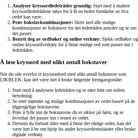
Analyser kryssordledetråder grundig:
Start med å studere
kryssordledetrådene nøye for å få en bedre forståelse av hva
ordet kan være.
Prøv bokstavkombinasjoner:
Skriv ned alle mulige
kombinasjoner av bokstaver for det ledetråden antyder og se om
det passer.
Benytt deg av ordbøker og online verktøy:
Sjekk ordbøker og
online kryssordverktøy for å finne mulige ord som passer inn i
ledetråden.
Å løse kryssord med ulikt antall bokstaver
Når du står overfor et kryssordord med ulikt antall bokstaver som
LIKBLEK, kan det være lurt å bruke følgende fremgangsmåte:
Start med å analysere ledetråden og se etter hint om ordets
betydning.
Se etter mønstre og mulige kombinasjoner av ordet basert på de
tilgjengelige bokstavene.
Prøv å fylle inn de bokstavene du er sikker på først, og se
hvordan det passer inn i resten av ordet.
Dersom du fortsatt sliter med å finne det riktige ordet, kan det
være lurt å be om hjelp fra andre kryssordentusiaster eller bruke
digitale verktøy.