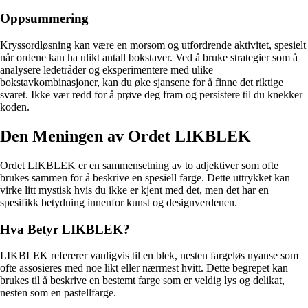
Oppsummering
Kryssordløsning kan være en morsom og utfordrende aktivitet, spesielt
når ordene kan ha ulikt antall bokstaver. Ved å bruke strategier som å
analysere ledetråder og eksperimentere med ulike
bokstavkombinasjoner, kan du øke sjansene for å finne det riktige
svaret. Ikke vær redd for å prøve deg fram og persistere til du knekker
koden.
Den Meningen av Ordet LIKBLEK
Ordet LIKBLEK er en sammensetning av to adjektiver som ofte
brukes sammen for å beskrive en spesiell farge. Dette uttrykket kan
virke litt mystisk hvis du ikke er kjent med det, men det har en
spesifikk betydning innenfor kunst og designverdenen.
Hva Betyr LIKBLEK?
LIKBLEK refererer vanligvis til en blek, nesten fargeløs nyanse som
ofte assosieres med noe likt eller nærmest hvitt. Dette begrepet kan
brukes til å beskrive en bestemt farge som er veldig lys og delikat,
nesten som en pastellfarge.