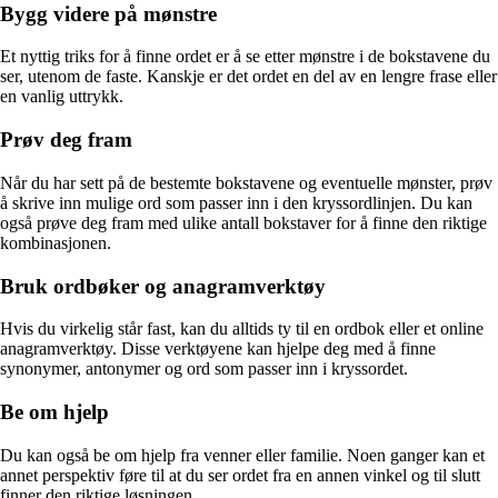
Bygg videre på mønstre
Et nyttig triks for å finne ordet er å se etter mønstre i de bokstavene du
ser, utenom de faste. Kanskje er det ordet en del av en lengre frase eller
en vanlig uttrykk.
Prøv deg fram
Når du har sett på de bestemte bokstavene og eventuelle mønster, prøv
å skrive inn mulige ord som passer inn i den kryssordlinjen. Du kan
også prøve deg fram med ulike antall bokstaver for å finne den riktige
kombinasjonen.
Bruk ordbøker og anagramverktøy
Hvis du virkelig står fast, kan du alltids ty til en ordbok eller et online
anagramverktøy. Disse verktøyene kan hjelpe deg med å finne
synonymer, antonymer og ord som passer inn i kryssordet.
Be om hjelp
Du kan også be om hjelp fra venner eller familie. Noen ganger kan et
annet perspektiv føre til at du ser ordet fra en annen vinkel og til slutt
finner den riktige løsningen.