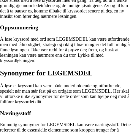
Ikke stress med å løse kryssordet med en gang. Ta deg tid til å tenke
grundig gjennom ledetrådene og de mulige løsningene. Av og til kan
det å ta pauser og komme tilbake til kryssordet senere gi deg en ny
innsikt som fører deg nærmere løsningen.
Oppsummering
Å løse kryssord med ord som LEGEMSDDEL kan være utfordrende,
men med tålmodighet, strategi og riktig tilnærming er det fullt mulig å
finne løsningen. Ikke vær redd for å prøve deg frem, og husk at
løsningen kan være nærmere enn du tror. Lykke til med
kryssordløsningen!
Synonymer for LEGEMSDEL
Å løse et kryssord kan være både underholdende og utfordrende,
spesielt når man står fast på en ordgåte som LEGEMSDEL. Her skal
vi utforske ulike synonymer for dette ordet som kan hjelpe deg med å
fullføre kryssordet ditt.
Næringsstoff
En mulig synonymer for LEGEMSDEL kan være næringsstoff. Dette
refererer til de essensielle elementene som kroppen trenger for å