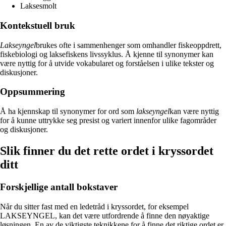
Laksesmolt
Kontekstuell bruk
Lakseyngel
brukes ofte i sammenhenger som omhandler fiskeoppdrett,
fiskebiologi og laksefiskens livssyklus. Å kjenne til synonymer kan
være nyttig for å utvide vokabularet og forståelsen i ulike tekster og
diskusjoner.
Oppsummering
Å ha kjennskap til synonymer for ord som
lakseyngel
kan være nyttig
for å kunne uttrykke seg presist og variert innenfor ulike fagområder
og diskusjoner.
Slik finner du det rette ordet i kryssordet
ditt
Forskjellige antall bokstaver
Når du sitter fast med en ledetråd i kryssordet, for eksempel
LAKSEYNGEL, kan det være utfordrende å finne den nøyaktige
løsningen. En av de viktigste teknikkene for å finne det riktige ordet er