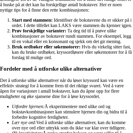
å huske på at det kan ha forskjellige antall bokstaver. Her er noen
nyttige tips for å finne den rette kombinasjonen:
Start med stammen:
Identifiser de bokstavene du er sikker på i
ordet. I dette tilfellet kan LAKS være stammen du kjenner igjen.
Prøv forskjellige varianter:
Ta deg tid til å prøve ulike
kombinasjoner av bokstaver rundt stammen. For eksempel, legg
til en vokal eller en konsonant og sjekk om det gir mening.
Bruk ordbøker eller søkemotorer:
Hvis du virkelig sitter fast,
kan du bruke ordbøker, kryssordløsere eller søkemotorer for å få
forslag til mulige ord.
Fordeler med å utforske ulike alternativer
Det å utforske ulike alternativer når du løser kryssord kan være en
effektiv strategi for å komme frem til det riktige svaret. Ved å være
åpen for variasjoner i antall bokstaver, kan du åpne opp for flere
muligheter og øke sjansene dine for å løse kryssordet.
Utfordre hjernen:
Å eksperimentere med ulike ord og
bokstavkombinasjoner kan stimulere hjernen din og bidra til å
forbedre kognitive ferdigheter.
Lær nye ord:
Ved å utforske ulike alternativer, kan du komme
over nye ord eller uttrykk som du ikke var klar over tidligere.