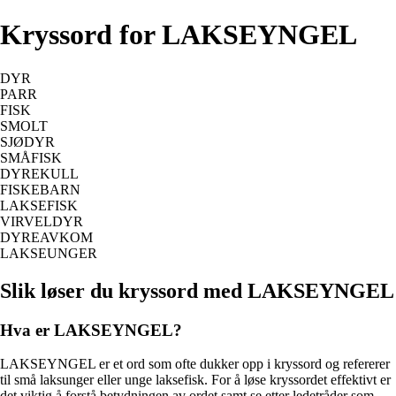
Kryssord for LAKSEYNGEL
DYR
PARR
FISK
SMOLT
SJØDYR
SMÅFISK
DYREKULL
FISKEBARN
LAKSEFISK
VIRVELDYR
DYREAVKOM
LAKSEUNGER
Slik løser du kryssord med LAKSEYNGEL
Hva er LAKSEYNGEL?
LAKSEYNGEL er et ord som ofte dukker opp i kryssord og refererer
til små laksunger eller unge laksefisk. For å løse kryssordet effektivt er
det viktig å forstå betydningen av ordet samt se etter ledetråder som