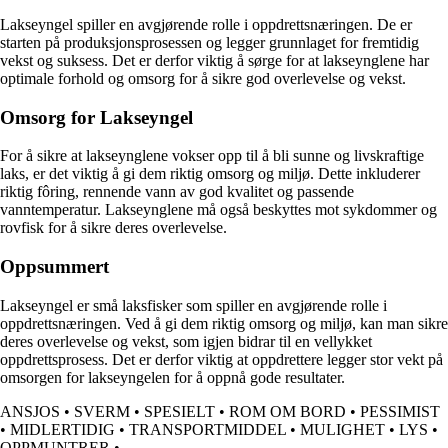
Lakseyngel spiller en avgjørende rolle i oppdrettsnæringen. De er
starten på produksjonsprosessen og legger grunnlaget for fremtidig
vekst og suksess. Det er derfor viktig å sørge for at lakseynglene har
optimale forhold og omsorg for å sikre god overlevelse og vekst.
Omsorg for Lakseyngel
For å sikre at lakseynglene vokser opp til å bli sunne og livskraftige
laks, er det viktig å gi dem riktig omsorg og miljø. Dette inkluderer
riktig fôring, rennende vann av god kvalitet og passende
vanntemperatur. Lakseynglene må også beskyttes mot sykdommer og
rovfisk for å sikre deres overlevelse.
Oppsummert
Lakseyngel er små laksfisker som spiller en avgjørende rolle i
oppdrettsnæringen. Ved å gi dem riktig omsorg og miljø, kan man sikre
deres overlevelse og vekst, som igjen bidrar til en vellykket
oppdrettsprosess. Det er derfor viktig at oppdrettere legger stor vekt på
omsorgen for lakseyngelen for å oppnå gode resultater.
ANSJOS
•
SVERM
•
SPESIELT
•
ROM OM BORD
•
PESSIMIST
•
MIDLERTIDIG
•
TRANSPORTMIDDEL
•
MULIGHET
•
LYS
•
OPPMUNTRER
•