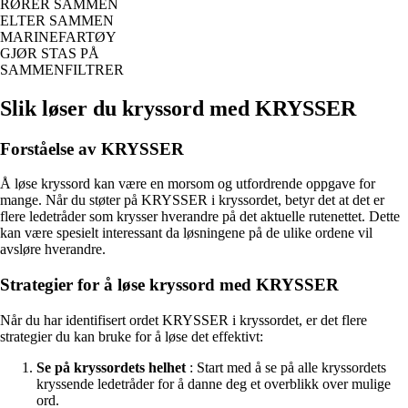
RØRER SAMMEN
ELTER SAMMEN
MARINEFARTØY
GJØR STAS PÅ
SAMMENFILTRER
Slik løser du kryssord med KRYSSER
Forståelse av KRYSSER
Å løse kryssord kan være en morsom og utfordrende oppgave for
mange. Når du støter på KRYSSER i kryssordet, betyr det at det er
flere ledetråder som krysser hverandre på det aktuelle rutenettet. Dette
kan være spesielt interessant da løsningene på de ulike ordene vil
avsløre hverandre.
Strategier for å løse kryssord med KRYSSER
Når du har identifisert ordet KRYSSER i kryssordet, er det flere
strategier du kan bruke for å løse det effektivt:
Se på kryssordets helhet
: Start med å se på alle kryssordets
kryssende ledetråder for å danne deg et overblikk over mulige
ord.