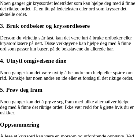
Noen ganger gir kryssordet ledetråder som kan hjelpe deg med å finne
det riktige ordet. Ta en titt på ledeteksten eller ord som krysser det
aktuelle ordet.
3. Bruk ordbøker og kryssordløsere
Dersom du virkelig står fast, kan det være lurt å bruke ordbøker eller
kryssordløsere på nett. Disse verktøyene kan hjelpe deg med å finne
ord som passer inn basert på de bokstavene du allerede har.
4. Utnytt omgivelsene dine
Noen ganger kan det være nyttig å be andre om hjelp eller spørre om
råd. Kanskje har noen andre en ide eller et forslag til det riktige ordet.
5. Prøv deg fram
Noen ganger kan det å prøve seg fram med ulike alternativer hjelpe
deg med å finne det riktige ordet. Ikke vær redd for å gjette hvis du er
usikker.
Oppsummering
Å løse et kryssord kan være en morsom og utfordrende oppgave. Ved