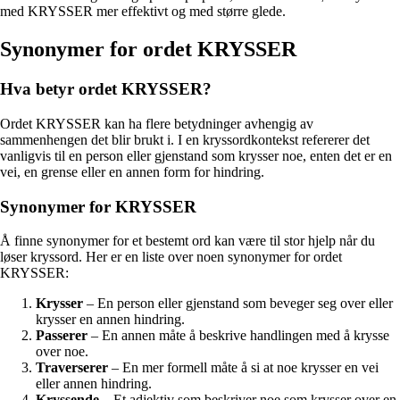
med KRYSSER mer effektivt og med større glede.
Synonymer for ordet KRYSSER
Hva betyr ordet KRYSSER?
Ordet KRYSSER kan ha flere betydninger avhengig av
sammenhengen det blir brukt i. I en kryssordkontekst refererer det
vanligvis til en person eller gjenstand som krysser noe, enten det er en
vei, en grense eller en annen form for hindring.
Synonymer for KRYSSER
Å finne synonymer for et bestemt ord kan være til stor hjelp når du
løser kryssord. Her er en liste over noen synonymer for ordet
KRYSSER:
Krysser
– En person eller gjenstand som beveger seg over eller
krysser en annen hindring.
Passerer
– En annen måte å beskrive handlingen med å krysse
over noe.
Traverserer
– En mer formell måte å si at noe krysser en vei
eller annen hindring.
Kryssende
– Et adjektiv som beskriver noe som krysser over en