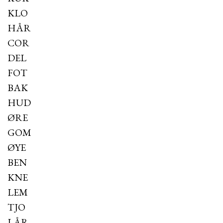
KLO
HÅR
COR
DEL
FOT
BAK
HUD
ØRE
GOM
ØYE
BEN
KNE
LEM
TJO
LÅR