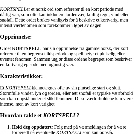
KORTSPELL
er et norsk ord som refererer til en kort periode med
dårlig vær, som ofte kan inkludere tordenvær, kraftig regn, vind eller
snøfall. Dette ordet brukes vanligvis for å beskrive et kortvarig, men
intenst værfenomen som forekommer i løpet av dagen.
Opprinnelse:
Ordet
KORTSPELL
har sin opprinnelse fra gammelnorsk, der kort
refererer til en begrenset tidsperiode og spell betyr et plutselig eller
uventet fenomen. Sammen utgjør disse ordene begrepet som beskriver
en kortvarig episode med ugunstig vær.
Karakteristikker:
Et
KORTSPELL
kjennetegnes ofte av sin plutselige start og slutt.
Stormfulle vinder, lyn og torden, eller tett snøfall er typiske værforhold
som kan oppstå under et slikt fenomen. Disse værforholdene kan være
intense, men av kort varighet.
Hvordan takle et
KORTSPELL
?
Hold deg oppdatert:
Følg med på værmeldingen for å være
forberedt på eventuelle
KORTSPELL
som kan oppstå.