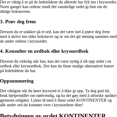
Det er viktig å se på de ledetrådene du allerede har fylt inn i kryssordet.
Noen ganger kan ordene rundt det vanskelige ordet gi hint om de
riktige bokstavene.
3. Prøv deg frem
Dersom du er usikker på et ord, kan det være lurt å prøve deg frem
med å skrive inn ulike bokstaver og se om det gir mening sammen med
de andre ordene i kryssordet.
4. Konsulter en ordbok eller kryssordbok
Dersom du virkelig står fast, kan det være nyttig å slå opp ordet i en
ordbok eller kryssordbok. Der kan du finne mulige alternativer basert
på ledetrådene du har.
Oppsummering
Det viktigste når du løser kryssord er å ikke gi opp. Ta deg god tid,
bruk hjelpemidler om nødvendig, og ha det gøy med å utforske språket
gjennom ordgåter. Lykke til med å finne ordet KONTINENTER og
alle andre ord du kommer over i kryssordene dine!
Betydningen av ordet KONTINENTER