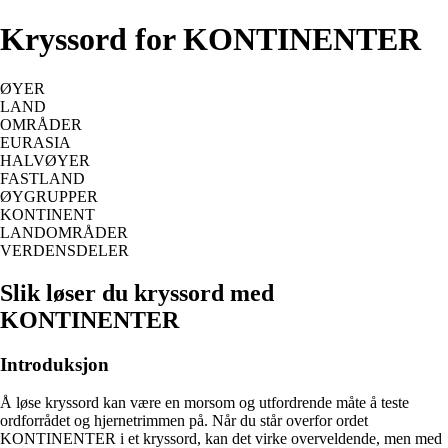
Kryssord for KONTINENTER
ØYER
LAND
OMRÅDER
EURASIA
HALVØYER
FASTLAND
ØYGRUPPER
KONTINENT
LANDOMRÅDER
VERDENSDELER
Slik løser du kryssord med
KONTINENTER
Introduksjon
Å løse kryssord kan være en morsom og utfordrende måte å teste
ordforrådet og hjernetrimmen på. Når du står overfor ordet
KONTINENTER i et kryssord, kan det virke overveldende, men med