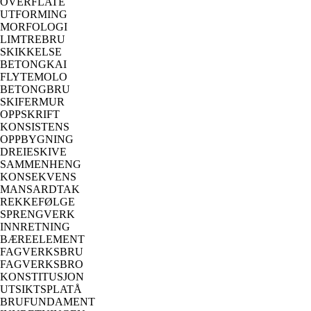
OVERFLATE
UTFORMING
MORFOLOGI
LIMTREBRU
SKIKKELSE
BETONGKAI
FLYTEMOLO
BETONGBRU
SKIFERMUR
OPPSKRIFT
KONSISTENS
OPPBYGNING
DREIESKIVE
SAMMENHENG
KONSEKVENS
MANSARDTAK
REKKEFØLGE
SPRENGVERK
INNRETNING
BÆREELEMENT
FAGVERKSBRU
FAGVERKSBRO
KONSTITUSJON
UTSIKTSPLATÅ
BRUFUNDAMENT