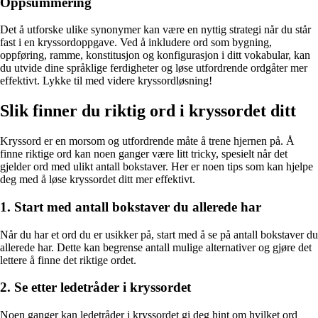
Oppsummering
Det å utforske ulike synonymer kan være en nyttig strategi når du står
fast i en kryssordoppgave. Ved å inkludere ord som bygning,
oppføring, ramme, konstitusjon og konfigurasjon i ditt vokabular, kan
du utvide dine språklige ferdigheter og løse utfordrende ordgåter mer
effektivt. Lykke til med videre kryssordløsning!
Slik finner du riktig ord i kryssordet ditt
Kryssord er en morsom og utfordrende måte å trene hjernen på. Å
finne riktige ord kan noen ganger være litt tricky, spesielt når det
gjelder ord med ulikt antall bokstaver. Her er noen tips som kan hjelpe
deg med å løse kryssordet ditt mer effektivt.
1. Start med antall bokstaver du allerede har
Når du har et ord du er usikker på, start med å se på antall bokstaver du
allerede har. Dette kan begrense antall mulige alternativer og gjøre det
lettere å finne det riktige ordet.
2. Se etter ledetråder i kryssordet
Noen ganger kan ledetråder i kryssordet gi deg hint om hvilket ord