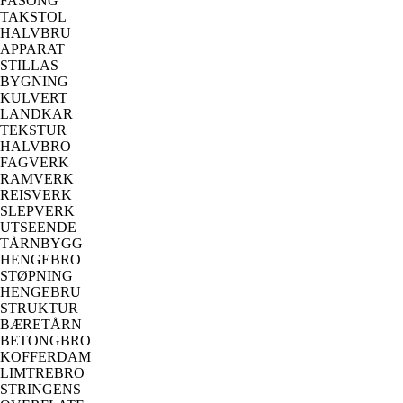
FASONG
TAKSTOL
HALVBRU
APPARAT
STILLAS
BYGNING
KULVERT
LANDKAR
TEKSTUR
HALVBRO
FAGVERK
RAMVERK
REISVERK
SLEPVERK
UTSEENDE
TÅRNBYGG
HENGEBRO
STØPNING
HENGEBRU
STRUKTUR
BÆRETÅRN
BETONGBRO
KOFFERDAM
LIMTREBRO
STRINGENS