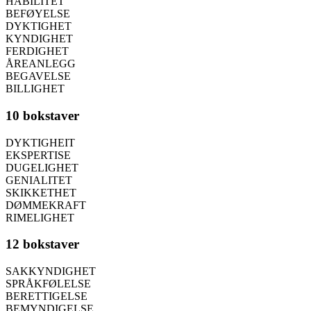
HABILITET
BEFØYELSE
DYKTIGHET
KYNDIGHET
FERDIGHET
ÅREANLEGG
BEGAVELSE
BILLIGHET
10 bokstaver
DYKTIGHEIT
EKSPERTISE
DUGELIGHET
GENIALITET
SKIKKETHET
DØMMEKRAFT
RIMELIGHET
12 bokstaver
SAKKYNDIGHET
SPRÅKFØLELSE
BERETTIGELSE
BEMYNDIGELSE