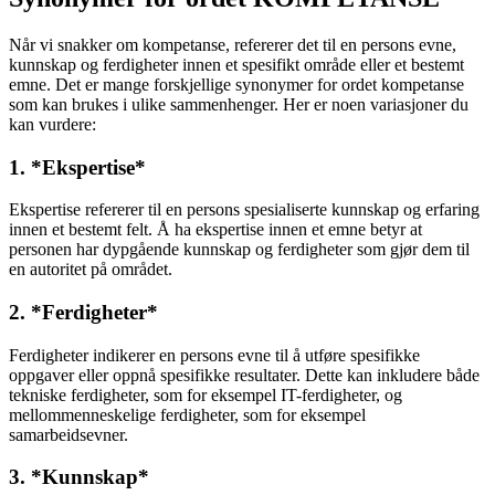
Når vi snakker om kompetanse, refererer det til en persons evne,
kunnskap og ferdigheter innen et spesifikt område eller et bestemt
emne. Det er mange forskjellige synonymer for ordet kompetanse
som kan brukes i ulike sammenhenger. Her er noen variasjoner du
kan vurdere:
1. *Ekspertise*
Ekspertise refererer til en persons spesialiserte kunnskap og erfaring
innen et bestemt felt. Å ha ekspertise innen et emne betyr at
personen har dypgående kunnskap og ferdigheter som gjør dem til
en autoritet på området.
2. *Ferdigheter*
Ferdigheter indikerer en persons evne til å utføre spesifikke
oppgaver eller oppnå spesifikke resultater. Dette kan inkludere både
tekniske ferdigheter, som for eksempel IT-ferdigheter, og
mellommenneskelige ferdigheter, som for eksempel
samarbeidsevner.
3. *Kunnskap*