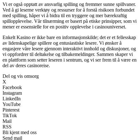
Vi er også opptatt av ansvarlig spilling og fremmer sunne spillvaner.
Ved å gi leserne verktøy og ressurser for å forstå risikoen forbundet
med spilling, håper vi å bidra til en tryggere og mer bærekraftig
spillopplevelse. Vår tilnærming er basert på etiske prinsipper, som vi
mener er essensielle for en positiv opplevelse i casinouniverset.
Enkelt Kasino er ikke bare en informasjonskilde; det er et fellesskap
av lidenskapelige spillere og entusiastiske lesere. Vi ønsker å
engasjere våre lesere gjennom interaktivt innhold og diskusjoner, og
vi oppfordrer til deltakelse og tilbakemeldinger. Sammen skaper vi
en plattform som setter leseren i sentrum, og vi ser frem til å være en
del av deres casinoreise.
Del og vis omsorg
X
Facebook
Instagram
LinkedIn
YouTube
Pinterest
TikTok
Mail
RSS
Bli kjent med oss
Send mail