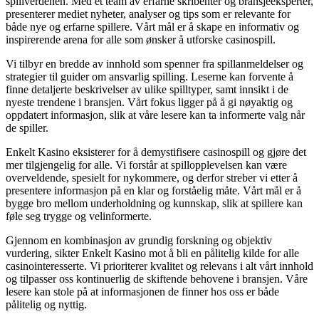
spillverdenen. Med et team av erfarne skribenter og bransjeeksperter,
presenterer mediet nyheter, analyser og tips som er relevante for
både nye og erfarne spillere. Vårt mål er å skape en informativ og
inspirerende arena for alle som ønsker å utforske casinospill.
Vi tilbyr en bredde av innhold som spenner fra spillanmeldelser og
strategier til guider om ansvarlig spilling. Leserne kan forvente å
finne detaljerte beskrivelser av ulike spilltyper, samt innsikt i de
nyeste trendene i bransjen. Vårt fokus ligger på å gi nøyaktig og
oppdatert informasjon, slik at våre lesere kan ta informerte valg når
de spiller.
Enkelt Kasino eksisterer for å demystifisere casinospill og gjøre det
mer tilgjengelig for alle. Vi forstår at spillopplevelsen kan være
overveldende, spesielt for nykommere, og derfor streber vi etter å
presentere informasjon på en klar og forståelig måte. Vårt mål er å
bygge bro mellom underholdning og kunnskap, slik at spillere kan
føle seg trygge og velinformerte.
Gjennom en kombinasjon av grundig forskning og objektiv
vurdering, sikter Enkelt Kasino mot å bli en pålitelig kilde for alle
casinointeresserte. Vi prioriterer kvalitet og relevans i alt vårt innhold
og tilpasser oss kontinuerlig de skiftende behovene i bransjen. Våre
lesere kan stole på at informasjonen de finner hos oss er både
pålitelig og nyttig.