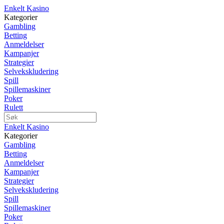
Enkelt Kasino
Kategorier
Gambling
Betting
Anmeldelser
Kampanjer
Strategier
Selvekskludering
Spill
Spillemaskiner
Poker
Rulett
Enkelt Kasino
Kategorier
Gambling
Betting
Anmeldelser
Kampanjer
Strategier
Selvekskludering
Spill
Spillemaskiner
Poker