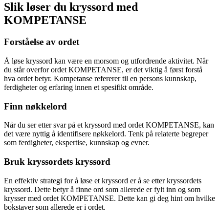
Slik løser du kryssord med
KOMPETANSE
Forståelse av ordet
Å løse kryssord kan være en morsom og utfordrende aktivitet. Når
du står overfor ordet KOMPETANSE, er det viktig å først forstå
hva ordet betyr. Kompetanse refererer til en persons kunnskap,
ferdigheter og erfaring innen et spesifikt område.
Finn nøkkelord
Når du ser etter svar på et kryssord med ordet KOMPETANSE, kan
det være nyttig å identifisere nøkkelord. Tenk på relaterte begreper
som ferdigheter, ekspertise, kunnskap og evner.
Bruk kryssordets kryssord
En effektiv strategi for å løse et kryssord er å se etter kryssordets
kryssord. Dette betyr å finne ord som allerede er fylt inn og som
krysser med ordet KOMPETANSE. Dette kan gi deg hint om hvilke
bokstaver som allerede er i ordet.