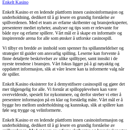
Enkelt Kasino
Enkelt Kasino er en ledende plattform innen casinoinformasjon og
underholdning, dedikert til å gi lesere en grundig forståelse av
spillverdenen. Med et team av erfarne skribenter og bransjeeksperter,
presenterer mediet nyheter, analyser og tips som er relevante for
både nye og erfarne spillere. Vårt mål er å skape en informativ og
inspirerende arena for alle som ønsker å utforske casinospill.
Vi tilbyr en bredde av innhold som spenner fra spillanmeldelser og
strategier til guider om ansvarlig spilling. Leserne kan forvente å
finne detaljerte beskrivelser av ulike spilltyper, samt innsikt i de
nyeste trendene i bransjen. Vårt fokus ligger på å gi nøyaktig og
oppdatert informasjon, slik at våre lesere kan ta informerte valg når
de spiller.
Enkelt Kasino eksisterer for å demystifisere casinospill og gjøre det
mer tilgjengelig for alle. Vi forstår at spillopplevelsen kan være
overveldende, spesielt for nykommere, og derfor streber vi etter å
presentere informasjon på en klar og forståelig måte. Vårt mål er å
bygge bro mellom underholdning og kunnskap, slik at spillere kan
føle seg trygge og velinformerte.
Enkelt Kasino er en ledende plattform innen casinoinformasjon og
underholdning, dedikert til å gi lesere en grundig forståelse av