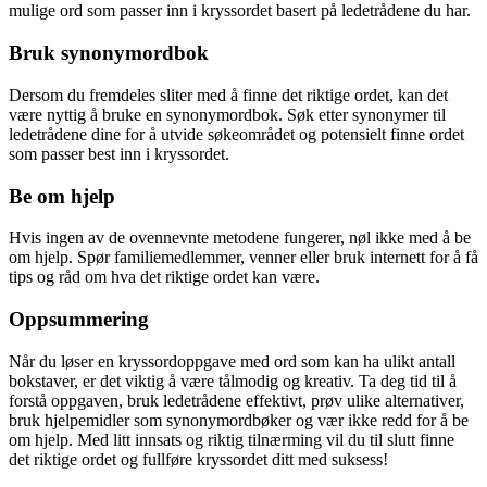
mulige ord som passer inn i kryssordet basert på ledetrådene du har.
Bruk synonymordbok
Dersom du fremdeles sliter med å finne det riktige ordet, kan det
være nyttig å bruke en synonymordbok. Søk etter synonymer til
ledetrådene dine for å utvide søkeområdet og potensielt finne ordet
som passer best inn i kryssordet.
Be om hjelp
Hvis ingen av de ovennevnte metodene fungerer, nøl ikke med å be
om hjelp. Spør familiemedlemmer, venner eller bruk internett for å få
tips og råd om hva det riktige ordet kan være.
Oppsummering
Når du løser en kryssordoppgave med ord som kan ha ulikt antall
bokstaver, er det viktig å være tålmodig og kreativ. Ta deg tid til å
forstå oppgaven, bruk ledetrådene effektivt, prøv ulike alternativer,
bruk hjelpemidler som synonymordbøker og vær ikke redd for å be
om hjelp. Med litt innsats og riktig tilnærming vil du til slutt finne
det riktige ordet og fullføre kryssordet ditt med suksess!