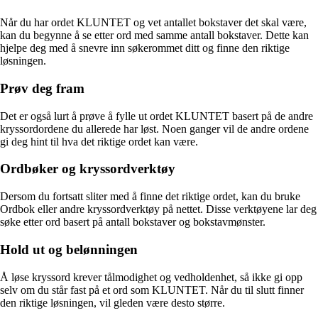
Når du har ordet KLUNTET og vet antallet bokstaver det skal være,
kan du begynne å se etter ord med samme antall bokstaver. Dette kan
hjelpe deg med å snevre inn søkerommet ditt og finne den riktige
løsningen.
Prøv deg fram
Det er også lurt å prøve å fylle ut ordet KLUNTET basert på de andre
kryssordordene du allerede har løst. Noen ganger vil de andre ordene
gi deg hint til hva det riktige ordet kan være.
Ordbøker og kryssordverktøy
Dersom du fortsatt sliter med å finne det riktige ordet, kan du bruke
Ordbok eller andre kryssordverktøy på nettet. Disse verktøyene lar deg
søke etter ord basert på antall bokstaver og bokstavmønster.
Hold ut og belønningen
Å løse kryssord krever tålmodighet og vedholdenhet, så ikke gi opp
selv om du står fast på et ord som KLUNTET. Når du til slutt finner
den riktige løsningen, vil gleden være desto større.