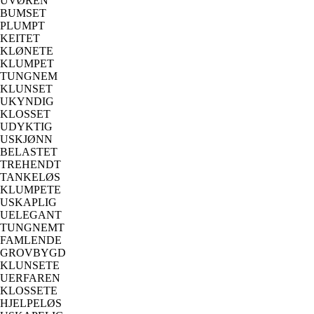
UVØREN
BUMSET
PLUMPT
KEITET
KLØNETE
KLUMPET
TUNGNEM
KLUNSET
UKYNDIG
KLOSSET
UDYKTIG
USKJØNN
BELASTET
TREHENDT
TANKELØS
KLUMPETE
USKAPLIG
UELEGANT
TUNGNEMT
FAMLENDE
GROVBYGD
KLUNSETE
UERFAREN
KLOSSETE
HJELPELØS