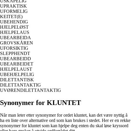
USKAPELIG
UPRAKTISK
UFORMELIG
KEITET(E)
UBEHENDIG
HJELPELØST
HJELPELAUS
UBEARBEIDA
GROVSKÅREN
UFORSIKTIG
SLEPPHENDT
UBEARBEIDD
UBEARBEIDET
HJELPELAUST
UBEHJELPELIG
DILETTANTISK
DILETTANTAKTIG
UVØRENDILETTANTAKTIG
Synonymer for KLUNTET
Når man leter etter synonymer for ordet kluntet, kan det være nyttig å
ha en liste over alternative ord som kan brukes i stedet. Her er en rekke
synonymer for kluntet som kan hjelpe deg enten du skal løse kryssord
eller bare ønsker å utvide ordforrådet ditt.