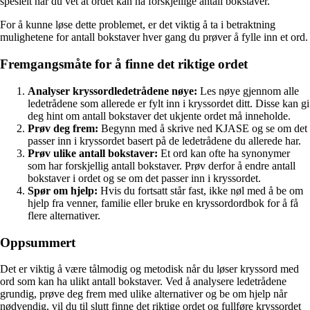
spesielt når du vet at ordet kan ha forskjellige antall bokstaver.
For å kunne løse dette problemet, er det viktig å ta i betraktning
mulighetene for antall bokstaver hver gang du prøver å fylle inn et ord.
Fremgangsmåte for å finne det riktige ordet
Analyser kryssordledetrådene nøye:
Les nøye gjennom alle
ledetrådene som allerede er fylt inn i kryssordet ditt. Disse kan gi
deg hint om antall bokstaver det ukjente ordet må inneholde.
Prøv deg frem:
Begynn med å skrive ned KJASE og se om det
passer inn i kryssordet basert på de ledetrådene du allerede har.
Prøv ulike antall bokstaver:
Et ord kan ofte ha synonymer
som har forskjellig antall bokstaver. Prøv derfor å endre antall
bokstaver i ordet og se om det passer inn i kryssordet.
Spør om hjelp:
Hvis du fortsatt står fast, ikke nøl med å be om
hjelp fra venner, familie eller bruke en kryssordordbok for å få
flere alternativer.
Oppsummert
Det er viktig å være tålmodig og metodisk når du løser kryssord med
ord som kan ha ulikt antall bokstaver. Ved å analysere ledetrådene
grundig, prøve deg frem med ulike alternativer og be om hjelp når
nødvendig, vil du til slutt finne det riktige ordet og fullføre kryssordet