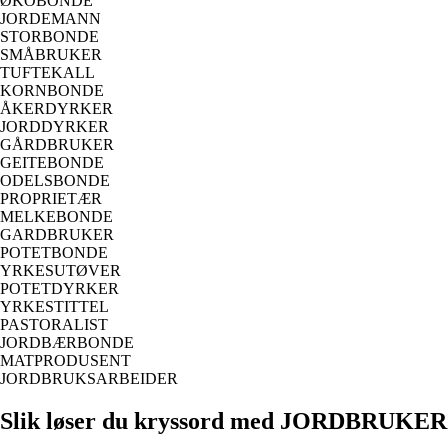
ØKOBONDE
JORDEMANN
STORBONDE
SMÅBRUKER
TUFTEKALL
KORNBONDE
ÅKERDYRKER
JORDDYRKER
GÅRDBRUKER
GEITEBONDE
ODELSBONDE
PROPRIETÆR
MELKEBONDE
GARDBRUKER
POTETBONDE
YRKESUTØVER
POTETDYRKER
YRKESTITTEL
PASTORALIST
JORDBÆRBONDE
MATPRODUSENT
JORDBRUKSARBEIDER
Slik løser du kryssord med JORDBRUKER