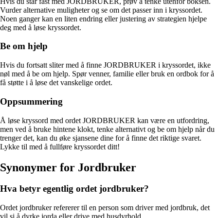
Hvis du står fast med JORDBRUKER, prøv å tenke utenfor boksen.
Vurder alternative muligheter og se om det passer inn i kryssordet.
Noen ganger kan en liten endring eller justering av strategien hjelpe
deg med å løse kryssordet.
Be om hjelp
Hvis du fortsatt sliter med å finne JORDBRUKER i kryssordet, ikke
nøl med å be om hjelp. Spør venner, familie eller bruk en ordbok for å
få støtte i å løse det vanskelige ordet.
Oppsummering
Å løse kryssord med ordet JORDBRUKER kan være en utfordring,
men ved å bruke hintene klokt, tenke alternativt og be om hjelp når du
trenger det, kan du øke sjansene dine for å finne det riktige svaret.
Lykke til med å fullføre kryssordet ditt!
Synonymer for Jordbruker
Hva betyr egentlig ordet jordbruker?
Ordet jordbruker refererer til en person som driver med jordbruk, det
vil si å dyrke jorda eller drive med husdyrhold.