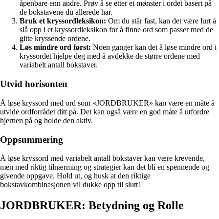
åpenbare enn andre. Prøv å se etter et mønster i ordet basert på
de bokstavene du allerede har.
Bruk et kryssordleksikon:
Om du står fast, kan det være lurt å
slå opp i et kryssordleksikon for å finne ord som passer med de
gitte kryssende ordene.
Løs mindre ord først:
Noen ganger kan det å løse mindre ord i
kryssordet hjelpe deg med å avdekke de større ordene med
variabelt antall bokstaver.
Utvid horisonten
Å løse kryssord med ord som «JORDBRUKER» kan være en måte å
utvide ordforrådet ditt på. Det kan også være en god måte å utfordre
hjernen på og holde den aktiv.
Oppsummering
Å løse kryssord med variabelt antall bokstaver kan være krevende,
men med riktig tilnærming og strategier kan det bli en spennende og
givende oppgave. Hold ut, og husk at den riktige
bokstavkombinasjonen vil dukke opp til slutt!
JORDBRUKER: Betydning og Rolle