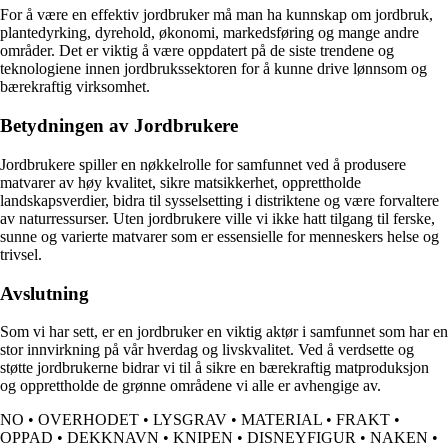
For å være en effektiv jordbruker må man ha kunnskap om jordbruk,
plantedyrking, dyrehold, økonomi, markedsføring og mange andre
områder. Det er viktig å være oppdatert på de siste trendene og
teknologiene innen jordbrukssektoren for å kunne drive lønnsom og
bærekraftig virksomhet.
Betydningen av Jordbrukere
Jordbrukere spiller en nøkkelrolle for samfunnet ved å produsere
matvarer av høy kvalitet, sikre matsikkerhet, opprettholde
landskapsverdier, bidra til sysselsetting i distriktene og være forvaltere
av naturressurser. Uten jordbrukere ville vi ikke hatt tilgang til ferske,
sunne og varierte matvarer som er essensielle for menneskers helse og
trivsel.
Avslutning
Som vi har sett, er en jordbruker en viktig aktør i samfunnet som har en
stor innvirkning på vår hverdag og livskvalitet. Ved å verdsette og
støtte jordbrukerne bidrar vi til å sikre en bærekraftig matproduksjon
og opprettholde de grønne områdene vi alle er avhengige av.
NO
•
OVERHODET
•
LYSGRAV
•
MATERIAL
•
FRAKT
•
OPPAD
•
DEKKNAVN
•
KNIPEN
•
DISNEYFIGUR
•
NAKEN
•