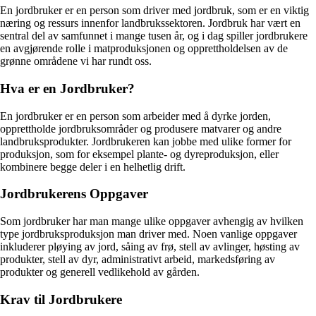
En jordbruker er en person som driver med jordbruk, som er en viktig
næring og ressurs innenfor landbrukssektoren. Jordbruk har vært en
sentral del av samfunnet i mange tusen år, og i dag spiller jordbrukere
en avgjørende rolle i matproduksjonen og opprettholdelsen av de
grønne områdene vi har rundt oss.
Hva er en Jordbruker?
En jordbruker er en person som arbeider med å dyrke jorden,
opprettholde jordbruksområder og produsere matvarer og andre
landbruksprodukter. Jordbrukeren kan jobbe med ulike former for
produksjon, som for eksempel plante- og dyreproduksjon, eller
kombinere begge deler i en helhetlig drift.
Jordbrukerens Oppgaver
Som jordbruker har man mange ulike oppgaver avhengig av hvilken
type jordbruksproduksjon man driver med. Noen vanlige oppgaver
inkluderer pløying av jord, såing av frø, stell av avlinger, høsting av
produkter, stell av dyr, administrativt arbeid, markedsføring av
produkter og generell vedlikehold av gården.
Krav til Jordbrukere