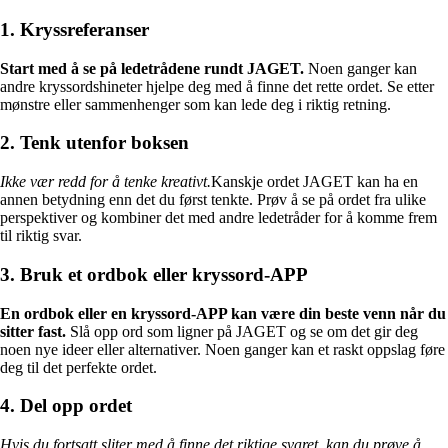
1. Kryssreferanser
Start med å se på ledetrådene rundt JAGET.
Noen ganger kan
andre kryssordshineter hjelpe deg med å finne det rette ordet. Se etter
mønstre eller sammenhenger som kan lede deg i riktig retning.
2. Tenk utenfor boksen
Ikke vær redd for å tenke kreativt.
Kanskje ordet JAGET kan ha en
annen betydning enn det du først tenkte. Prøv å se på ordet fra ulike
perspektiver og kombiner det med andre ledetråder for å komme frem
til riktig svar.
3. Bruk et ordbok eller kryssord-APP
En ordbok eller en kryssord-APP kan være din beste venn når du
sitter fast.
Slå opp ord som ligner på JAGET og se om det gir deg
noen nye ideer eller alternativer. Noen ganger kan et raskt oppslag føre
deg til det perfekte ordet.
4. Del opp ordet
Hvis du fortsatt sliter med å finne det riktige svaret, kan du prøve å