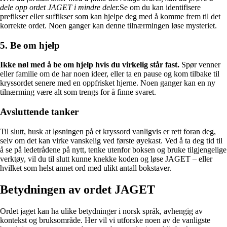
dele opp ordet JAGET i mindre deler.
Se om du kan identifisere
prefikser eller suffikser som kan hjelpe deg med å komme frem til det
korrekte ordet. Noen ganger kan denne tilnærmingen løse mysteriet.
5. Be om hjelp
Ikke nøl med å be om hjelp hvis du virkelig står fast.
Spør venner
eller familie om de har noen ideer, eller ta en pause og kom tilbake til
kryssordet senere med en oppfrisket hjerne. Noen ganger kan en ny
tilnærming være alt som trengs for å finne svaret.
Avsluttende tanker
Til slutt, husk at løsningen på et kryssord vanligvis er rett foran deg,
selv om det kan virke vanskelig ved første øyekast. Ved å ta deg tid til
å se på ledetrådene på nytt, tenke utenfor boksen og bruke tilgjengelige
verktøy, vil du til slutt kunne knekke koden og løse JAGET – eller
hvilket som helst annet ord med ulikt antall bokstaver.
Betydningen av ordet JAGET
Ordet jaget kan ha ulike betydninger i norsk språk, avhengig av
kontekst og bruksområde. Her vil vi utforske noen av de vanligste