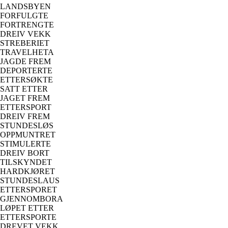
LANDSBYEN
FORFULGTE
FORTRENGTE
DREIV VEKK
STREBERIET
TRAVELHETA
JAGDE FREM
DEPORTERTE
ETTERSØKTE
SATT ETTER
JAGET FREM
ETTERSPORT
DREIV FREM
STUNDESLØS
OPPMUNTRET
STIMULERTE
DREIV BORT
TILSKYNDET
HARDKJØRET
STUNDESLAUS
ETTERSPORET
GJENNOMBORA
LØPET ETTER
ETTERSPORTE
DREVET VEKK