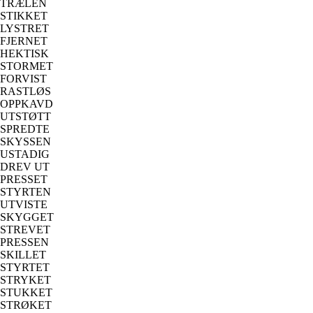
TRÆLEN
STIKKET
LYSTRET
FJERNET
HEKTISK
STORMET
FORVIST
RASTLØS
OPPKAVD
UTSTØTT
SPREDTE
SKYSSEN
USTADIG
DREV UT
PRESSET
STYRTEN
UTVISTE
SKYGGET
STREVET
PRESSEN
SKILLET
STYRTET
STRYKET
STUKKET
STRØKET