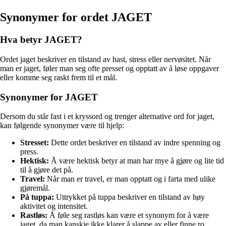
Synonymer for ordet JAGET
Hva betyr JAGET?
Ordet jaget beskriver en tilstand av hast, stress eller nervøsitet. Når
man er jaget, føler man seg ofte presset og opptatt av å løse oppgaver
eller komme seg raskt frem til et mål.
Synonymer for JAGET
Dersom du står fast i et kryssord og trenger alternative ord for jaget,
kan følgende synonymer være til hjelp:
Stresset:
Dette ordet beskriver en tilstand av indre spenning og
press.
Hektisk:
Å være hektisk betyr at man har mye å gjøre og lite tid
til å gjøre det på.
Travel:
Når man er travel, er man opptatt og i farta med ulike
gjøremål.
På tuppa:
Uttrykket på tuppa beskriver en tilstand av høy
aktivitet og intensitet.
Rastløs:
Å føle seg rastløs kan være et synonym for å være
jaget, da man kanskje ikke klarer å slappe av eller finne ro.