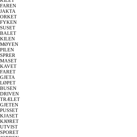
KILET
FAREN
JAKTA
ORKET
FYKEN
SUSET
BALET
KILEN
MØYEN
PILEN
SPRER
MASET
KAVET
FARET
GJETA
LØPET
BUSEN
DRIVEN
TRÆLET
GJETEN
PUSSET
KJASET
KJØRET
UTVIST
SPORET