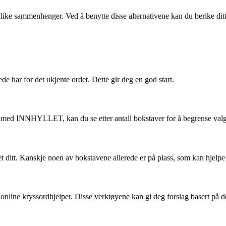
e sammenhenger. Ved å benytte disse alternativene kan du berike ditt 
ede har for det ukjente ordet. Dette gir deg en god start.
lle med INNHYLLET, kan du se etter antall bokstaver for å begrense val
t ditt. Kanskje noen av bokstavene allerede er på plass, som kan hjelpe
en online kryssordhjelper. Disse verktøyene kan gi deg forslag basert på 