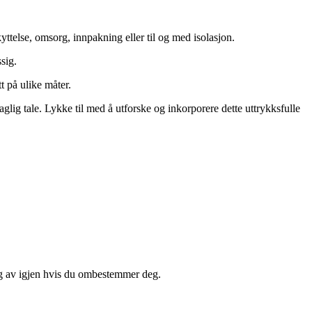
ttelse, omsorg, innpakning eller til og med isolasjon.
sig.
t på ulike måter.
lig tale. Lykke til med å utforske og inkorporere dette uttrykksfulle
eg av igjen hvis du ombestemmer deg.