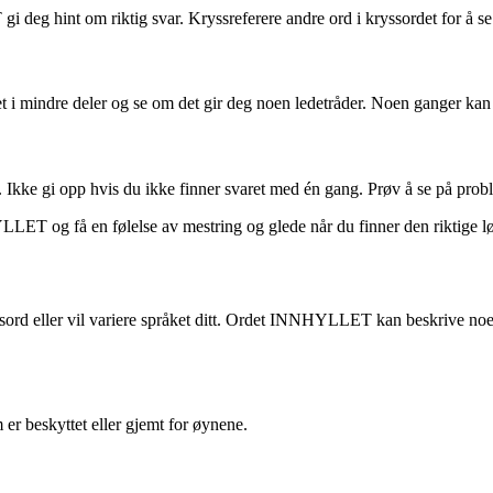
g hint om riktig svar. Kryssreferere andre ord i kryssordet for å se o
 mindre deler og se om det gir deg noen ledetråder. Noen ganger kan å 
. Ikke gi opp hvis du ikke finner svaret med én gang. Prøv å se på proble
LET og få en følelse av mestring og glede når du finner den riktige l
sord eller vil variere språket ditt. Ordet INNHYLLET kan beskrive noe 
m er beskyttet eller gjemt for øynene.