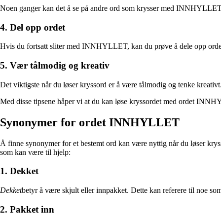
Noen ganger kan det å se på andre ord som krysser med INNHYLLET gi de
4. Del opp ordet
Hvis du fortsatt sliter med INNHYLLET, kan du prøve å dele opp ordet i
5. Vær tålmodig og kreativ
Det viktigste når du løser kryssord er å være tålmodig og tenke kreativt
Med disse tipsene håper vi at du kan løse kryssordet med ordet INNHYL
Synonymer for ordet INNHYLLET
Å finne synonymer for et bestemt ord kan være nyttig når du løser krys
som kan være til hjelp:
1. Dekket
Dekket
betyr å være skjult eller innpakket. Dette kan referere til noe so
2. Pakket inn