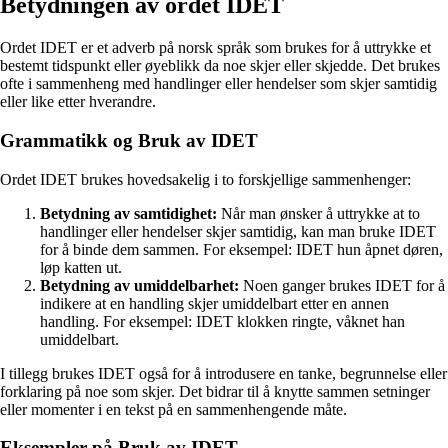
Betydningen av ordet IDET
Ordet IDET er et adverb på norsk språk som brukes for å uttrykke et
bestemt tidspunkt eller øyeblikk da noe skjer eller skjedde. Det brukes
ofte i sammenheng med handlinger eller hendelser som skjer samtidig
eller like etter hverandre.
Grammatikk og Bruk av IDET
Ordet IDET brukes hovedsakelig i to forskjellige sammenhenger:
Betydning av samtidighet:
Når man ønsker å uttrykke at to
handlinger eller hendelser skjer samtidig, kan man bruke IDET
for å binde dem sammen. For eksempel: IDET hun åpnet døren,
løp katten ut.
Betydning av umiddelbarhet:
Noen ganger brukes IDET for å
indikere at en handling skjer umiddelbart etter en annen
handling. For eksempel: IDET klokken ringte, våknet han
umiddelbart.
I tillegg brukes IDET også for å introdusere en tanke, begrunnelse eller
forklaring på noe som skjer. Det bidrar til å knytte sammen setninger
eller momenter i en tekst på en sammenhengende måte.
Eksempler på Bruk av IDET