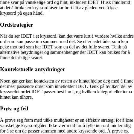
finne svar på vanskelige ord og hint, inkludert IDET. Husk imidlertid
at det å bruke en kryssordløser tar bort litt av gleden ved å løse
kryssord på egen hånd.
Ordstrategier
Når du ser IDET i et kryssord, kan det være lurt å vurdere hvilke andre
ord som kan passe inn sammen med det. Se etter ledetråder som kan
peke mot ord som har IDET som en del av det fulle svaret. Tenk på
alternative betydninger og sammenhenger der IDET kan brukes for å
finne det riktige svaret.
Kontekstuelle antydninger
Noen ganger kan konteksten av resten av hintet hjelpe deg med å finne
det mest passende ordet som inneholder IDET. Tenk på hvilken del av
kryssordet ordet IDET passer best inn i, og hvilken kategori eller tema
hintet kan tilhøre.
Prøv og feil
Å prøve seg fram med ulike muligheter er en effektiv strategi for å løse
vanskelige kryssordgåter. Ikke vær redd for å fylle inn ord midlertidig
for å se om de passer sammen med andre kryssende ord. Å prøve og