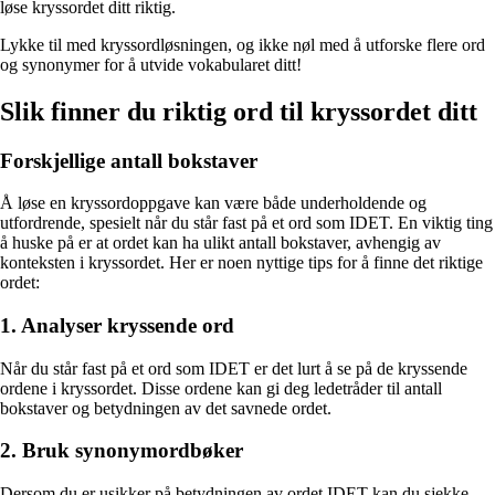
løse kryssordet ditt riktig.
Lykke til med kryssordløsningen, og ikke nøl med å utforske flere ord
og synonymer for å utvide vokabularet ditt!
Slik finner du riktig ord til kryssordet ditt
Forskjellige antall bokstaver
Å løse en kryssordoppgave kan være både underholdende og
utfordrende, spesielt når du står fast på et ord som IDET. En viktig ting
å huske på er at ordet kan ha ulikt antall bokstaver, avhengig av
konteksten i kryssordet. Her er noen nyttige tips for å finne det riktige
ordet:
1. Analyser kryssende ord
Når du står fast på et ord som IDET er det lurt å se på de kryssende
ordene i kryssordet. Disse ordene kan gi deg ledetråder til antall
bokstaver og betydningen av det savnede ordet.
2. Bruk synonymordbøker
Dersom du er usikker på betydningen av ordet IDET kan du sjekke