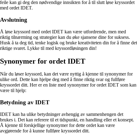
feile kan gi deg den nødvendige innsikten for å til slutt løse kryssordet
med ordet IDET.
Avslutning
Å løse kryssord med ordet IDET kan være utfordrende, men med
riktig tilnærming og strategier kan du øke sjansene dine for suksess.
Husk å ta deg tid, tenke logisk og bruke kreativiteten din for å finne det
riktige svaret. Lykke til med kryssordløsingen din!
Synonymer for ordet IDET
Når du løser kryssord, kan det være nyttig å kjenne til synonymer for
ulike ord. Dette kan hjelpe deg med å finne riktig svar og fullføre
kryssordet ditt. Her er en liste med synonymer for ordet IDET som kan
være til hjelp:
Betydning av IDET
IDET kan ha ulike betydninger avhengig av sammenhengen det
brukes i. Det kan referere til et tidspunkt, en handling eller et konsept.
Å kjenne til forskjellige synonymer for dette ordet kan være
avgjørende for å kunne fullføre kryssordet ditt.