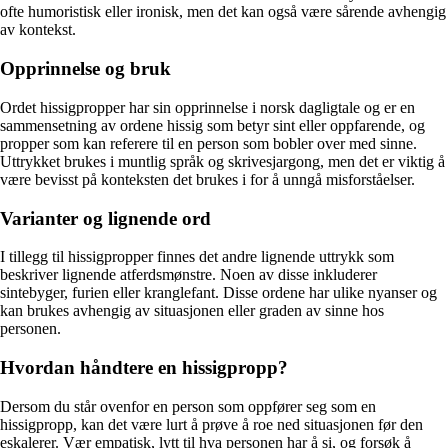
ofte humoristisk eller ironisk, men det kan også være sårende avhengig
av kontekst.
Opprinnelse og bruk
Ordet hissigpropper har sin opprinnelse i norsk dagligtale og er en
sammensetning av ordene hissig som betyr sint eller oppfarende, og
propper som kan referere til en person som bobler over med sinne.
Uttrykket brukes i muntlig språk og skrivesjargong, men det er viktig å
være bevisst på konteksten det brukes i for å unngå misforståelser.
Varianter og lignende ord
I tillegg til hissigpropper finnes det andre lignende uttrykk som
beskriver lignende atferdsmønstre. Noen av disse inkluderer
sintebyger, furien eller kranglefant. Disse ordene har ulike nyanser og
kan brukes avhengig av situasjonen eller graden av sinne hos
personen.
Hvordan håndtere en hissigpropp?
Dersom du står ovenfor en person som oppfører seg som en
hissigpropp, kan det være lurt å prøve å roe ned situasjonen før den
eskalerer. Vær empatisk, lytt til hva personen har å si, og forsøk å