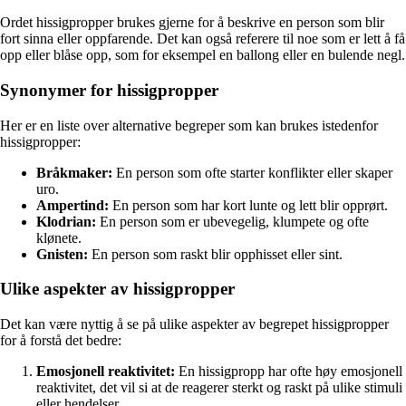
Ordet hissigpropper brukes gjerne for å beskrive en person som blir
fort sinna eller oppfarende. Det kan også referere til noe som er lett å få
opp eller blåse opp, som for eksempel en ballong eller en bulende negl.
Synonymer for hissigpropper
Her er en liste over alternative begreper som kan brukes istedenfor
hissigpropper:
Bråkmaker:
En person som ofte starter konflikter eller skaper
uro.
Ampertind:
En person som har kort lunte og lett blir opprørt.
Klodrian:
En person som er ubevegelig, klumpete og ofte
klønete.
Gnisten:
En person som raskt blir opphisset eller sint.
Ulike aspekter av hissigpropper
Det kan være nyttig å se på ulike aspekter av begrepet hissigpropper
for å forstå det bedre:
Emosjonell reaktivitet:
En hissigpropp har ofte høy emosjonell
reaktivitet, det vil si at de reagerer sterkt og raskt på ulike stimuli
eller hendelser.