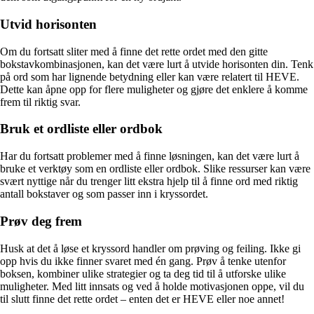
Utvid horisonten
Om du fortsatt sliter med å finne det rette ordet med den gitte
bokstavkombinasjonen, kan det være lurt å utvide horisonten din. Tenk
på ord som har lignende betydning eller kan være relatert til HEVE.
Dette kan åpne opp for flere muligheter og gjøre det enklere å komme
frem til riktig svar.
Bruk et ordliste eller ordbok
Har du fortsatt problemer med å finne løsningen, kan det være lurt å
bruke et verktøy som en ordliste eller ordbok. Slike ressurser kan være
svært nyttige når du trenger litt ekstra hjelp til å finne ord med riktig
antall bokstaver og som passer inn i kryssordet.
Prøv deg frem
Husk at det å løse et kryssord handler om prøving og feiling. Ikke gi
opp hvis du ikke finner svaret med én gang. Prøv å tenke utenfor
boksen, kombiner ulike strategier og ta deg tid til å utforske ulike
muligheter. Med litt innsats og ved å holde motivasjonen oppe, vil du
til slutt finne det rette ordet – enten det er HEVE eller noe annet!