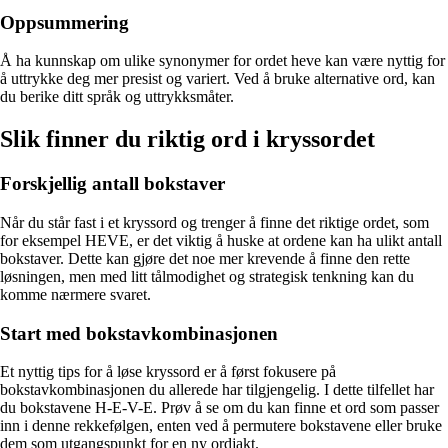
Oppsummering
Å ha kunnskap om ulike synonymer for ordet heve kan være nyttig for
å uttrykke deg mer presist og variert. Ved å bruke alternative ord, kan
du berike ditt språk og uttrykksmåter.
Slik finner du riktig ord i kryssordet
Forskjellig antall bokstaver
Når du står fast i et kryssord og trenger å finne det riktige ordet, som
for eksempel HEVE, er det viktig å huske at ordene kan ha ulikt antall
bokstaver. Dette kan gjøre det noe mer krevende å finne den rette
løsningen, men med litt tålmodighet og strategisk tenkning kan du
komme nærmere svaret.
Start med bokstavkombinasjonen
Et nyttig tips for å løse kryssord er å først fokusere på
bokstavkombinasjonen du allerede har tilgjengelig. I dette tilfellet har
du bokstavene H-E-V-E. Prøv å se om du kan finne et ord som passer
inn i denne rekkefølgen, enten ved å permutere bokstavene eller bruke
dem som utgangspunkt for en ny ordjakt.