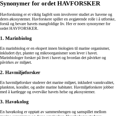
Synonymer for ordet HAVFORSKER
Havforskning er et viktig fagfelt som involverer studiet av havene og
deres økosystemer. Havforskere spiller en avgjørende rolle i å utforske,
forstå og bevare havets mangfoldige liv. Her er noen synonymer for
ordet HAVFORSKER.
1. Marinbiolog
En marinbiolog er en ekspert innen biologien til marine organismer,
inkludert dyr, planter og mikroorganismer som lever i havet.
Marinbiologer forsker på livet i havet og hvordan det påvirker og
påvirkes av miljøet.
2. Havmiljøforsker
En havmiljøforsker studerer det marine miljøet, inkludert vannkvalitet,
plankton, koraller, og andre marine habitater. Havmiljøforskere jobber
med å kartlegge og overvåke havets helse og økosystemer.
3. Havøkolog
En havøkolog er opptatt av sammenhengen og samspillet mellom