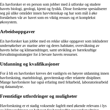
En havforsker er en person som jobber med å utforske og studere
havets biologi, geologi, kjemi og fysikk. Disse forskerne spesialiserer
seg på ulike områder innen havvitenskap og har som mål å øke
forståelsen vår av havet som en viktig ressurs og et komplekst
økosystem.
Arbeidsoppgaver
En havforsker kan jobbe med en rekke ulike oppgaver som inkluderer
undersøkelser av marine arter og deres habitater, overvåkning av
havets helse og klimaendringer, samt utvikling av bærekraftige
forvaltningsstrategier for å bevare havets ressurser.
Utdanning og kvalifikasjoner
For å bli en havforsker kreves det vanligvis en høyere utdanning innen
havforskning, marinbiologi, geovitenskap eller relaterte disipliner.
Mange havforskere har også erfaring med feltarbeid, laboratoriearbeid
og dataanalyse.
Fremtidige utfordringer og muligheter
Havforskning er et stadig voksende fagfelt med økende relevans i lys