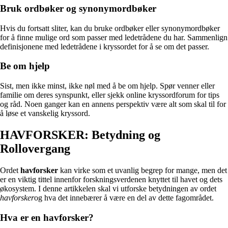
Bruk ordbøker og synonymordbøker
Hvis du fortsatt sliter, kan du bruke ordbøker eller synonymordbøker
for å finne mulige ord som passer med ledetrådene du har. Sammenlign
definisjonene med ledetrådene i kryssordet for å se om det passer.
Be om hjelp
Sist, men ikke minst, ikke nøl med å be om hjelp. Spør venner eller
familie om deres synspunkt, eller sjekk online kryssordforum for tips
og råd. Noen ganger kan en annens perspektiv være alt som skal til for
å løse et vanskelig kryssord.
HAVFORSKER: Betydning og
Rollovergang
Ordet
havforsker
kan virke som et uvanlig begrep for mange, men det
er en viktig tittel innenfor forskningsverdenen knyttet til havet og dets
økosystem. I denne artikkelen skal vi utforske betydningen av ordet
havforsker
og hva det innebærer å være en del av dette fagområdet.
Hva er en havforsker?