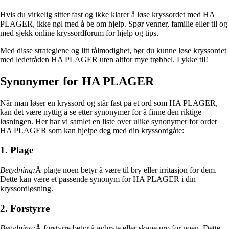
Hvis du virkelig sitter fast og ikke klarer å løse kryssordet med HA
PLAGER, ikke nøl med å be om hjelp. Spør venner, familie eller til og
med sjekk online kryssordforum for hjelp og tips.
Med disse strategiene og litt tålmodighet, bør du kunne løse kryssordet
med ledetråden HA PLAGER uten altfor mye trøbbel. Lykke til!
Synonymer for HA PLAGER
Når man løser en kryssord og står fast på et ord som HA PLAGER,
kan det være nyttig å se etter synonymer for å finne den riktige
løsningen. Her har vi samlet en liste over ulike synonymer for ordet
HA PLAGER som kan hjelpe deg med din kryssordgåte:
1. Plage
Betydning:
Å plage noen betyr å være til bry eller irritasjon for dem.
Dette kan være et passende synonym for HA PLAGER i din
kryssordløsning.
2. Forstyrre
Betydning:
Å forstyrre betyr å avbryte eller skape uro for noen. Dette