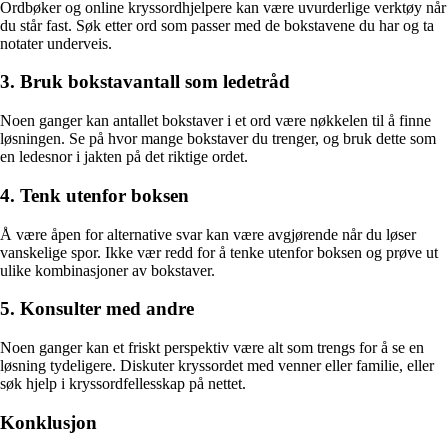
Ordbøker og online kryssordhjelpere kan være uvurderlige verktøy når
du står fast. Søk etter ord som passer med de bokstavene du har og ta
notater underveis.
3. Bruk bokstavantall som ledetråd
Noen ganger kan antallet bokstaver i et ord være nøkkelen til å finne
løsningen. Se på hvor mange bokstaver du trenger, og bruk dette som
en ledesnor i jakten på det riktige ordet.
4. Tenk utenfor boksen
Å være åpen for alternative svar kan være avgjørende når du løser
vanskelige spor. Ikke vær redd for å tenke utenfor boksen og prøve ut
ulike kombinasjoner av bokstaver.
5. Konsulter med andre
Noen ganger kan et friskt perspektiv være alt som trengs for å se en
løsning tydeligere. Diskuter kryssordet med venner eller familie, eller
søk hjelp i kryssordfellesskap på nettet.
Konklusjon