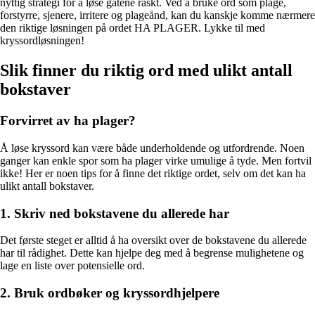
nyttig strategi for å løse gåtene raskt. Ved å bruke ord som plage,
forstyrre, sjenere, irritere og plageånd, kan du kanskje komme nærmere
den riktige løsningen på ordet HA PLAGER. Lykke til med
kryssordløsningen!
Slik finner du riktig ord med ulikt antall
bokstaver
Forvirret av ha plager?
Å løse kryssord kan være både underholdende og utfordrende. Noen
ganger kan enkle spor som ha plager virke umulige å tyde. Men fortvil
ikke! Her er noen tips for å finne det riktige ordet, selv om det kan ha
ulikt antall bokstaver.
1. Skriv ned bokstavene du allerede har
Det første steget er alltid å ha oversikt over de bokstavene du allerede
har til rådighet. Dette kan hjelpe deg med å begrense mulighetene og
lage en liste over potensielle ord.
2. Bruk ordbøker og kryssordhjelpere