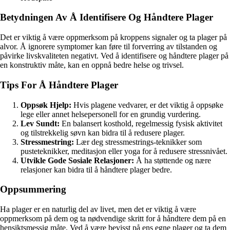
Betydningen Av Å Identifisere Og Håndtere Plager
Det er viktig å være oppmerksom på kroppens signaler og ta plager på
alvor. Å ignorere symptomer kan føre til forverring av tilstanden og
påvirke livskvaliteten negativt. Ved å identifisere og håndtere plager på
en konstruktiv måte, kan en oppnå bedre helse og trivsel.
Tips For Å Håndtere Plager
Oppsøk Hjelp:
Hvis plagene vedvarer, er det viktig å oppsøke
lege eller annet helsepersonell for en grundig vurdering.
Lev Sundt:
En balansert kosthold, regelmessig fysisk aktivitet
og tilstrekkelig søvn kan bidra til å redusere plager.
Stressmestring:
Lær deg stressmestrings-teknikker som
pusteteknikker, meditasjon eller yoga for å redusere stressnivået.
Utvikle Gode Sosiale Relasjoner:
Å ha støttende og nære
relasjoner kan bidra til å håndtere plager bedre.
Oppsummering
Ha plager er en naturlig del av livet, men det er viktig å være
oppmerksom på dem og ta nødvendige skritt for å håndtere dem på en
hensiktsmessig måte. Ved å være bevisst på ens egne plager og ta dem