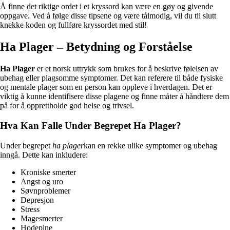
Å finne det riktige ordet i et kryssord kan være en gøy og givende
oppgave. Ved å følge disse tipsene og være tålmodig, vil du til slutt
knekke koden og fullføre kryssordet med stil!
Ha Plager – Betydning og Forståelse
Ha Plager
er et norsk uttrykk som brukes for å beskrive følelsen av
ubehag eller plagsomme symptomer. Det kan referere til både fysiske
og mentale plager som en person kan oppleve i hverdagen. Det er
viktig å kunne identifisere disse plagene og finne måter å håndtere dem
på for å opprettholde god helse og trivsel.
Hva Kan Falle Under Begrepet Ha Plager?
Under begrepet
ha plager
kan en rekke ulike symptomer og ubehag
inngå. Dette kan inkludere:
Kroniske smerter
Angst og uro
Søvnproblemer
Depresjon
Stress
Magesmerter
Hodepine