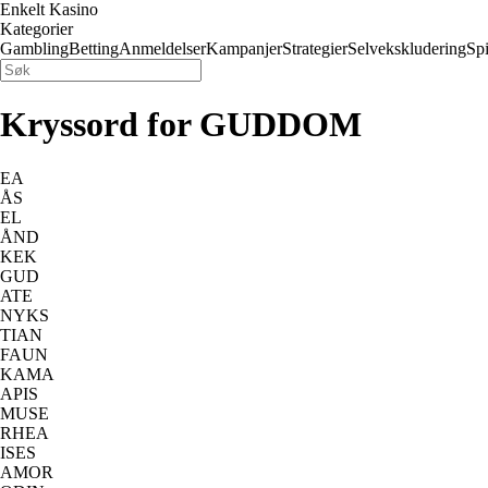
Enkelt Kasino
Kategorier
Gambling
Betting
Anmeldelser
Kampanjer
Strategier
Selvekskludering
Spi
Kryssord for GUDDOM
EA
ÅS
EL
ÅND
KEK
GUD
ATE
NYKS
TIAN
FAUN
KAMA
APIS
MUSE
RHEA
ISES
AMOR