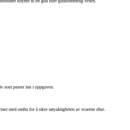
ributter knyttet til en gud eller guddommelig vesen.
tiv som passer inn i oppgaven.
mer med omhu for å sikre nøyaktigheten av svarene dine.