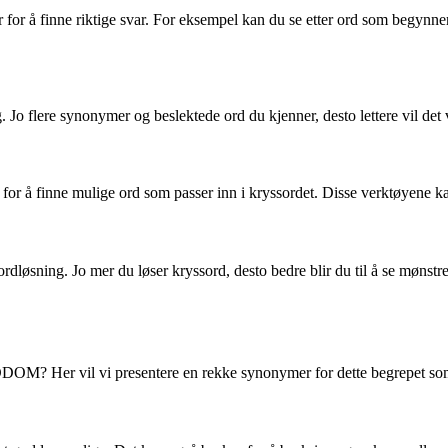
r å finne riktige svar. For eksempel kan du se etter ord som begynner 
ig. Jo flere synonymer og beslektede ord du kjenner, desto lettere vil 
for å finne mulige ord som passer inn i kryssordet. Disse verktøyene kan
ssordløsning. Jo mer du løser kryssord, desto bedre blir du til å se mø
OM? Her vil vi presentere en rekke synonymer for dette begrepet som