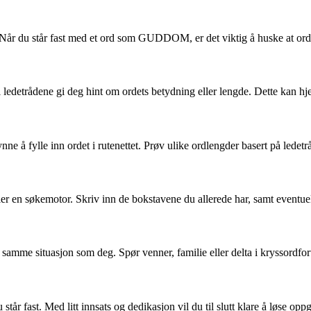
r du står fast med et ord som GUDDOM, er det viktig å huske at ordet 
il ledetrådene gi deg hint om ordets betydning eller lengde. Dette kan hj
ne å fylle inn ordet i rutenettet. Prøv ulike ordlengder basert på ledet
ller en søkemotor. Skriv inn de bokstavene du allerede har, samt eventue
 samme situasjon som deg. Spør venner, familie eller delta i kryssordforu
står fast. Med litt innsats og dedikasjon vil du til slutt klare å løse