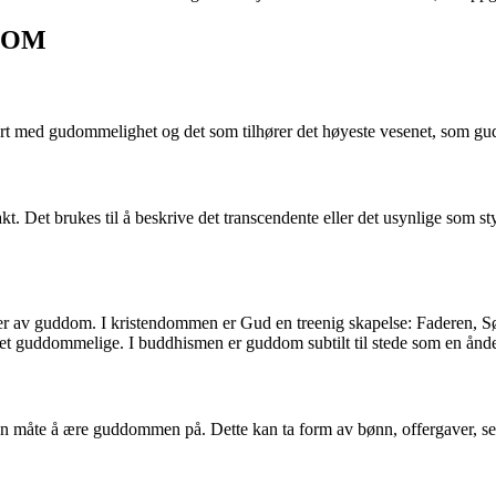
DDOM
iert med gudommelighet og det som tilhører det høyeste vesenet, som gu
. Det brukes til å beskrive det transcendente eller det usynlige som st
ter av guddom. I kristendommen er Gud en treenig skapelse: Faderen, 
t guddommelige. I buddhismen er guddom subtilt til stede som en åndeli
 en måte å ære guddommen på. Dette kan ta form av bønn, offergaver, ser