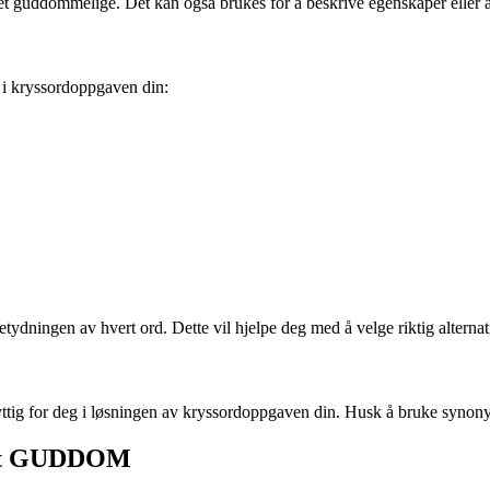
 guddommelige. Det kan også brukes for å beskrive egenskaper eller att
i kryssordoppgaven din:
tydningen av hvert ord. Dette vil hjelpe deg med å velge riktig alterna
ig for deg i løsningen av kryssordoppgaven din. Husk å bruke synony
rdet GUDDOM