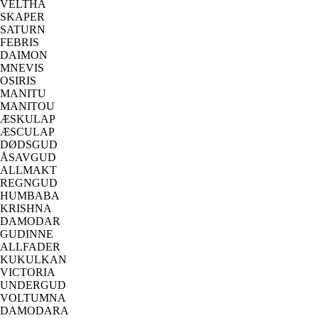
VELTHA
SKAPER
SATURN
FEBRIS
DAIMON
MNEVIS
OSIRIS
MANITU
MANITOU
ÆSKULAP
ÆSCULAP
DØDSGUD
ÅSAVGUD
ALLMAKT
REGNGUD
HUMBABA
KRISHNA
DAMODAR
GUDINNE
ALLFADER
KUKULKAN
VICTORIA
UNDERGUD
VOLTUMNA
DAMODARA