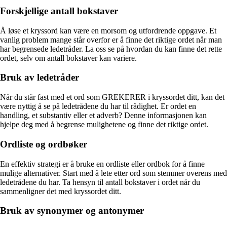
Forskjellige antall bokstaver
Å løse et kryssord kan være en morsom og utfordrende oppgave. Et
vanlig problem mange står overfor er å finne det riktige ordet når man
har begrensede ledetråder. La oss se på hvordan du kan finne det rette
ordet, selv om antall bokstaver kan variere.
Bruk av ledetråder
Når du står fast med et ord som GREKERER i kryssordet ditt, kan det
være nyttig å se på ledetrådene du har til rådighet. Er ordet en
handling, et substantiv eller et adverb? Denne informasjonen kan
hjelpe deg med å begrense mulighetene og finne det riktige ordet.
Ordliste og ordbøker
En effektiv strategi er å bruke en ordliste eller ordbok for å finne
mulige alternativer. Start med å lete etter ord som stemmer overens med
ledetrådene du har. Ta hensyn til antall bokstaver i ordet når du
sammenligner det med kryssordet ditt.
Bruk av synonymer og antonymer