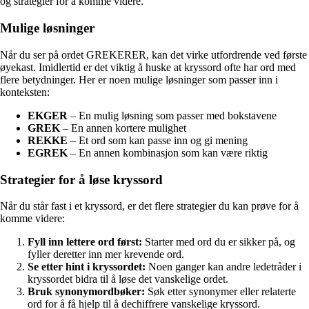
og strategier for å komme videre.
Mulige løsninger
Når du ser på ordet GREKERER, kan det virke utfordrende ved første
øyekast. Imidlertid er det viktig å huske at kryssord ofte har ord med
flere betydninger. Her er noen mulige løsninger som passer inn i
konteksten:
EKGER
– En mulig løsning som passer med bokstavene
GREK
– En annen kortere mulighet
REKKE
– Et ord som kan passe inn og gi mening
EGREK
– En annen kombinasjon som kan være riktig
Strategier for å løse kryssord
Når du står fast i et kryssord, er det flere strategier du kan prøve for å
komme videre:
Fyll inn lettere ord først:
Starter med ord du er sikker på, og
fyller deretter inn mer krevende ord.
Se etter hint i kryssordet:
Noen ganger kan andre ledetråder i
kryssordet bidra til å løse det vanskelige ordet.
Bruk synonymordbøker:
Søk etter synonymer eller relaterte
ord for å få hjelp til å dechiffrere vanskelige kryssord.