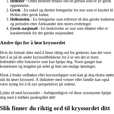
Hellener
: Ordet hellener brukes om en person som er av gresk
opprinnelse.
Gresk
: En enkel og direkte betegnelse for noe som er knyttet til
Hellas eller gresk kultur.
Hellenistisk
: En betegnelse som refererer til den greske kulturen
og perioden etter Aleksander den stores erobringer.
Gresk-nasjonalt
: En beskrivelse av noe som tilhører eller er
karakteristisk for det greske nasjonalitet.
Andre tips for å løse kryssordet
Hvis du fortsatt sliter med å finne riktig ord for grekerer, kan det være
lurt å se på de andre kryssordbrikkene for å se om det er noen
ledetråder eller bokstaver som kan hjelpe deg. Noen ganger kan
konteksten og lengden på ordet gi hint om mulige løsninger.
Husk å bruke ordbøker eller kryssordapper som kan gi deg ekstra støtte
når du løser kryssord. Å diskutere med venner eller familie kan også
være nyttig for å få nye perspektiver på ordene.
Lykke til med kryssordet – forhåpentligvis vil disse synonymer hjelpe
deg med å fullføre puslespillet ditt!
Slik finner du riktig ord til kryssordet ditt