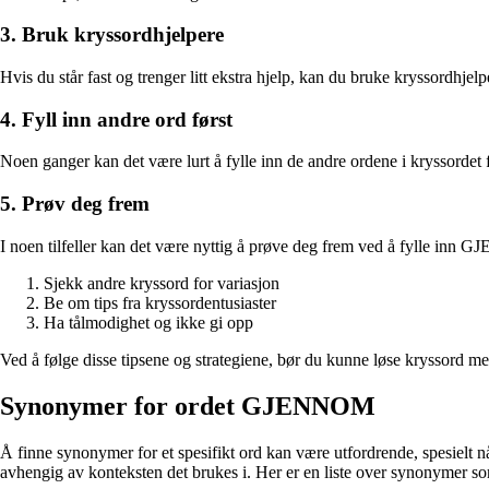
3. Bruk kryssordhjelpere
Hvis du står fast og trenger litt ekstra hjelp, kan du bruke kryssordhje
4. Fyll inn andre ord først
Noen ganger kan det være lurt å fylle inn de andre ordene i kryssorde
5. Prøv deg frem
I noen tilfeller kan det være nyttig å prøve deg frem ved å fylle inn G
Sjekk andre kryssord for variasjon
Be om tips fra kryssordentusiaster
Ha tålmodighet og ikke gi opp
Ved å følge disse tipsene og strategiene, bør du kunne løse kryssord m
Synonymer for ordet GJENNOM
Å finne synonymer for et spesifikt ord kan være utfordrende, spesiel
avhengig av konteksten det brukes i. Her er en liste over synonymer so