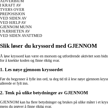
ADVERBIUM
I KRAFT AV
TVERS OVER
PREPOSISJON
VED SIDEN AV
VED HJELP AV
GJENNOM MUNN
I NÆRHETEN AV
VED SIDEN AVATTMED
Slik løser du kryssord med GJENNOM
Å løse kryssord kan være en morsom og utfordrende aktivitet som bidrar 
for å knekke koden og finne riktig svar.
1. Les nøye gjennom kryssordet
Før du begynner å fylle inn ord, ta deg tid til å lese nøye gjennom k
allerede er fylt inn.
2. Tenk på ulike betydninger av GJENNOM
GJENNOM kan ha flere betydninger og brukes på ulike måter i et kryssor
mens du prøver å finne riktig svar.