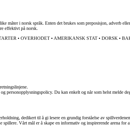
ulike måter i norsk språk. Enten det brukes som preposisjon, adverb eller
e effektivt på norsk.
TARTER
•
OVERHODET
•
AMERIKANSK STAT
•
DORSK
•
BA
etningslinjene.
r og personopplysningspolicy. Du kan enkelt og når som helst melde d
oldning, dedikert til å gi lesere en grundig forståelse av spillverdenen
e spillere. Vårt mål er å skape en informativ og inspirerende arena for a