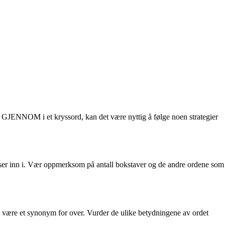
et GJENNOM i et kryssord, kan det være nyttig å følge noen strategier
asser inn i. Vær oppmerksom på antall bokstaver og de andre ordene som
d være et synonym for over. Vurder de ulike betydningene av ordet