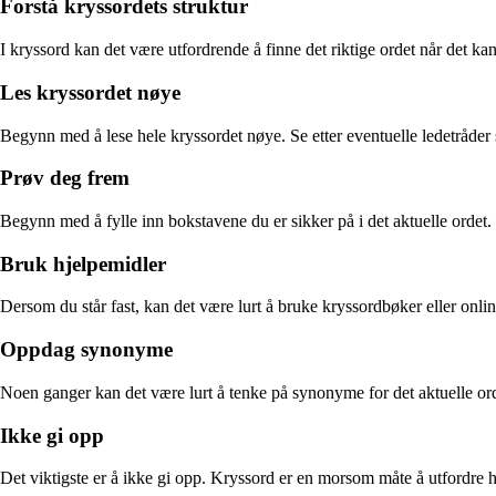
Forstå kryssordets struktur
I kryssord kan det være utfordrende å finne det riktige ordet når det kan 
Les kryssordet nøye
Begynn med å lese hele kryssordet nøye. Se etter eventuelle ledetråder 
Prøv deg frem
Begynn med å fylle inn bokstavene du er sikker på i det aktuelle ordet.
Bruk hjelpemidler
Dersom du står fast, kan det være lurt å bruke kryssordbøker eller onlin
Oppdag synonyme
Noen ganger kan det være lurt å tenke på synonyme for det aktuelle orde
Ikke gi opp
Det viktigste er å ikke gi opp. Kryssord er en morsom måte å utfordre hje