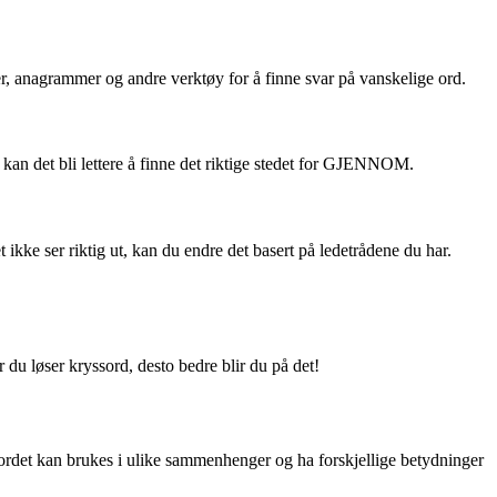
mer, anagrammer og andre verktøy for å finne svar på vanskelige ord.
kan det bli lettere å finne det riktige stedet for GJENNOM.
kke ser riktig ut, kan du endre det basert på ledetrådene du har.
du løser kryssord, desto bedre blir du på det!
rdet kan brukes i ulike sammenhenger og ha forskjellige betydninger