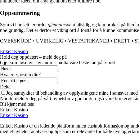
inkluderer idéen om å gå gjennom eller fullføre noe.
Oppsummering
Som vi har sett, er ordet
gjennom
svært allsidig og kan brukes på flere 
noe grundig. Det er derfor et viktig ord å forstå for å kunne kommuniser
OVERSKUDD
•
UVIRKELIG
•
VESTAFRIKANER
•
DRETT
•
S
Enkelt Kasino
Hold deg oppdatert – meld deg på
Gjør som tusenvis av andre - motta våre beste råd på e-post.
Hva er e-posten din?
Delta
Jeg samtykker til behandling av opplysningene mine i samsvar med r
Når du melder deg på vårt nyhetsbrev godtar du også våre brukervilkå
Bli kjent med oss
Enkelt Kasino
Enkelt Kasino
Enkelt Kasino er en ledende plattform innen casinoinformasjon og underh
mediet nyheter, analyser og tips som er relevante for både nye og erfarn