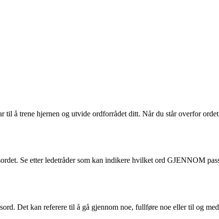
til å trene hjernen og utvide ordforrådet ditt. Når du står overfor ord
ryssordet. Se etter ledetråder som kan indikere hvilket ord GJENNOM p
d. Det kan referere til å gå gjennom noe, fullføre noe eller til og me