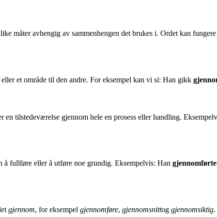
ulike måter avhengig av sammenhengen det brukes i. Ordet kan fungere s
e eller et område til den andre. For eksempel kan vi si: Han gikk
gjenn
ler en tilstedeværelse gjennom hele en prosess eller handling. Eksempel
 å fullføre eller å utføre noe grundig. Eksempelvis: Han
gjennomførte
det
gjennom
, for eksempel
gjennomføre
,
gjennomsnitt
og
gjennomsiktig
.