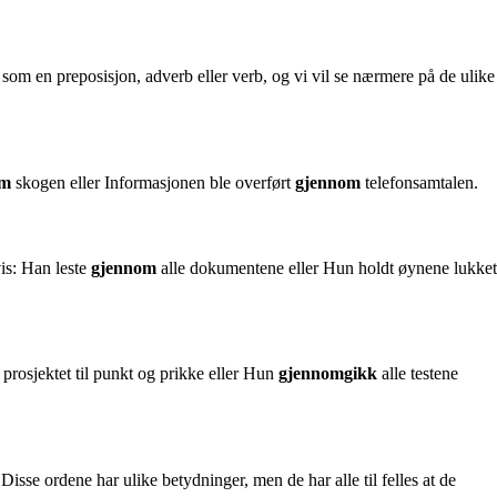
om en preposisjon, adverb eller verb, og vi vil se nærmere på de ulike
om
skogen eller Informasjonen ble overført
gjennom
telefonsamtalen.
vis: Han leste
gjennom
alle dokumentene eller Hun holdt øynene lukket
prosjektet til punkt og prikke eller Hun
gjennomgikk
alle testene
 Disse ordene har ulike betydninger, men de har alle til felles at de