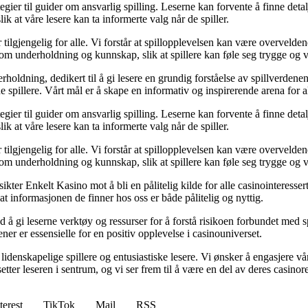
ier til guider om ansvarlig spilling. Leserne kan forvente å finne detalje
ik at våre lesere kan ta informerte valg når de spiller.
 tilgjengelig for alle. Vi forstår at spillopplevelsen kan være overvelden
om underholdning og kunnskap, slik at spillere kan føle seg trygge og v
oldning, dedikert til å gi lesere en grundig forståelse av spillverdenen
e spillere. Vårt mål er å skape en informativ og inspirerende arena for a
ier til guider om ansvarlig spilling. Leserne kan forvente å finne detalje
ik at våre lesere kan ta informerte valg når de spiller.
 tilgjengelig for alle. Vi forstår at spillopplevelsen kan være overvelden
om underholdning og kunnskap, slik at spillere kan føle seg trygge og v
 Enkelt Kasino mot å bli en pålitelig kilde for alle casinointeresserte. 
at informasjonen de finner hos oss er både pålitelig og nyttig.
 å gi leserne verktøy og ressurser for å forstå risikoen forbundet med sp
ner er essensielle for en positiv opplevelse i casinouniverset.
 lidenskapelige spillere og entusiastiske lesere. Vi ønsker å engasjere v
ter leseren i sentrum, og vi ser frem til å være en del av deres casinore
terest
TikTok
Mail
RSS