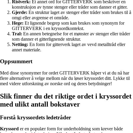
Ristverk:
Et annet ord for GITTERVERK som beskriver en
konstruksjon av tynne stenger eller tråder som danner et gitter.
Gjerde:
En struktur laget av stenger eller tråder som brukes til å
omgi eller avgrense et område.
Hege:
Et lignende begrep som kan brukes som synonym for
GITTERVERK i en kryssordkontekst.
Tral:
En annen betegnelse for et mønster av stenger eller tråder
som danner et gitterlignende struktur.
Netting:
En form for gitterverk laget av vevd metalltråd eller
annet materiale.
Oppsummert
Med disse synonymer for ordet GITTERVERK håper vi at du nå har
flere alternativer å velge mellom når du løser kryssordet ditt. Lykke til
med videre utforskning av norske ord og deres betydninger!
Slik finner du det riktige ordet i kryssordet
med ulikt antall bokstaver
Forstå kryssordets ledetråder
Kryssord
er en populær form for underholdning som krever både