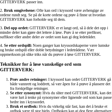
GITTERVERK passer inn.
2.
Bruk omgivelsene:
Ofte kan ord i kryssord være avhengige av
ordene rundt seg. Se på de korte ordene og prøv å finne ut hvordan
GITTERVERK kan forholde seg til dem.
3.
Del opp ordet:
GITTERVERK er et langt ord, så å dele det opp i
mindre deler kan gjøre det lettere å løse. Prøv å se etter prefikser,
suffikser eller andre deler av ordet som kan gi deg ledetråder.
4.
Se etter ordspill:
Noen ganger kan kryssordskaperne være lumske
og bruke ordspill eller doble betydninger i ledetrådene. Vær
oppmerksom på slike triks når du prøver å løse GITTERVERK.
Teknikker for å løse vanskelige ord som
GITTERVERK:
Prøv andre retninger:
I kryssord kan ordet GITTERVERK gå
både vannrett og loddrett, så vær åpen for å prøve å plassere det
fra forskjellige retninger.
Se etter synonymt:
Hvis du sliter med GITTERVERK, kan det
være lurt å tenke på synonymer eller lignende ord som kan passe
bedre inn i kryssordet.
Bruk et ordbok:
Hvis du virkelig står fast, kan det å bruke et
ordbok være til stor hjelp. Ordboken kan gi deg flere alternativer