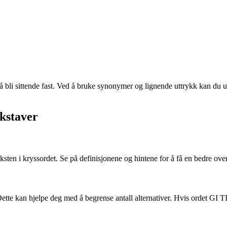
gå å bli sittende fast. Ved å bruke synonymer og lignende uttrykk kan d
okstaver
nteksten i kryssordet. Se på definisjonene og hintene for å få en bedre ov
Dette kan hjelpe deg med å begrense antall alternativer. Hvis ordet G