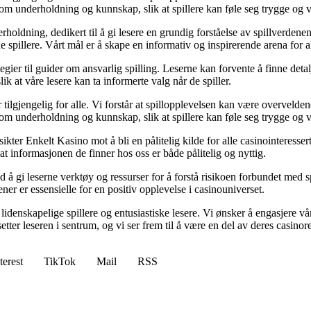
om underholdning og kunnskap, slik at spillere kan føle seg trygge og v
oldning, dedikert til å gi lesere en grundig forståelse av spillverdenen
e spillere. Vårt mål er å skape en informativ og inspirerende arena for a
ier til guider om ansvarlig spilling. Leserne kan forvente å finne detalje
ik at våre lesere kan ta informerte valg når de spiller.
 tilgjengelig for alle. Vi forstår at spillopplevelsen kan være overvelden
om underholdning og kunnskap, slik at spillere kan føle seg trygge og v
 Enkelt Kasino mot å bli en pålitelig kilde for alle casinointeresserte. 
at informasjonen de finner hos oss er både pålitelig og nyttig.
 å gi leserne verktøy og ressurser for å forstå risikoen forbundet med sp
ner er essensielle for en positiv opplevelse i casinouniverset.
 lidenskapelige spillere og entusiastiske lesere. Vi ønsker å engasjere v
ter leseren i sentrum, og vi ser frem til å være en del av deres casinore
terest
TikTok
Mail
RSS