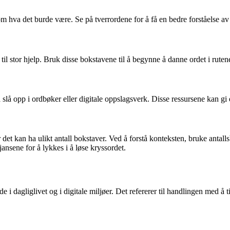
 om hva det burde være. Se på tverrordene for å få en bedre forståels
til stor hjelp. Bruk disse bokstavene til å begynne å danne ordet i rutene
 slå opp i ordbøker eller digitale oppslagsverk. Disse ressursene kan gi 
når det kan ha ulikt antall bokstaver. Ved å forstå konteksten, bruke an
ansene for å lykkes i å løse kryssordet.
 dagliglivet og i digitale miljøer. Det refererer til handlingen med å till