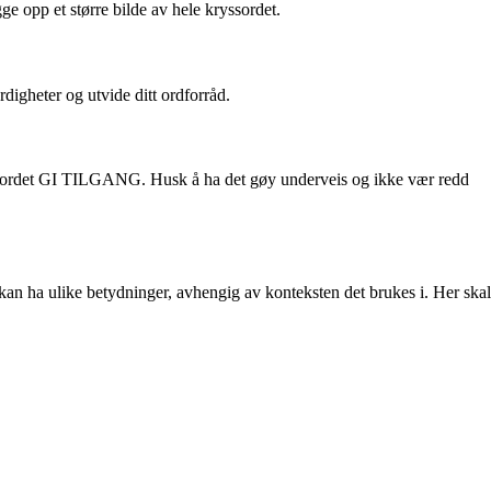
 opp et større bilde av hele kryssordet.
rdigheter og utvide ditt ordforråd.
der ordet GI TILGANG. Husk å ha det gøy underveis og ikke vær redd
kan ha ulike betydninger, avhengig av konteksten det brukes i. Her skal