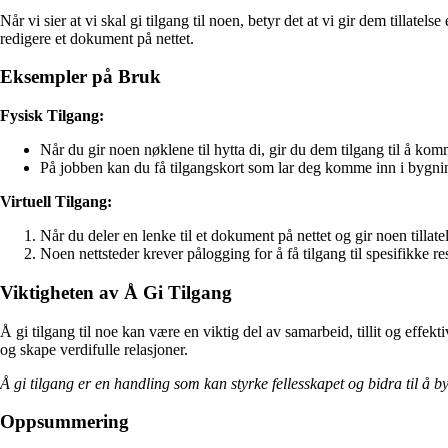
Når vi sier at vi skal gi tilgang til noen, betyr det at vi gir dem tillatelse 
redigere et dokument på nettet.
Eksempler på Bruk
Fysisk Tilgang:
Når du gir noen nøklene til hytta di, gir du dem tilgang til å kom
På jobben kan du få tilgangskort som lar deg komme inn i bygni
Virtuell Tilgang:
Når du deler en lenke til et dokument på nettet og gir noen tillatels
Noen nettsteder krever pålogging for å få tilgang til spesifikke ress
Viktigheten av Å Gi Tilgang
Å gi tilgang til noe kan være en viktig del av samarbeid, tillit og effe
og skape verdifulle relasjoner.
Å gi tilgang er en handling som kan styrke fellesskapet og bidra til å b
Oppsummering