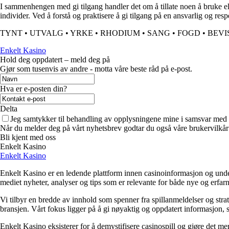
I sammenhengen med gi tilgang handler det om å tillate noen å bruke elle
individer. Ved å forstå og praktisere å gi tilgang på en ansvarlig og re
TYNT
•
UTVALG
•
YRKE
•
RHODIUM
•
SANG
•
FOGD
•
BEVI
Enkelt Kasino
Hold deg oppdatert – meld deg på
Gjør som tusenvis av andre - motta våre beste råd på e-post.
Hva er e-posten din?
Delta
Jeg samtykker til behandling av opplysningene mine i samsvar med r
Når du melder deg på vårt nyhetsbrev godtar du også våre brukervilkå
Bli kjent med oss
Enkelt Kasino
Enkelt Kasino
Enkelt Kasino er en ledende plattform innen casinoinformasjon og underh
mediet nyheter, analyser og tips som er relevante for både nye og erfarn
Vi tilbyr en bredde av innhold som spenner fra spillanmeldelser og strateg
bransjen. Vårt fokus ligger på å gi nøyaktig og oppdatert informasjon, sl
Enkelt Kasino eksisterer for å demystifisere casinospill og gjøre det mer