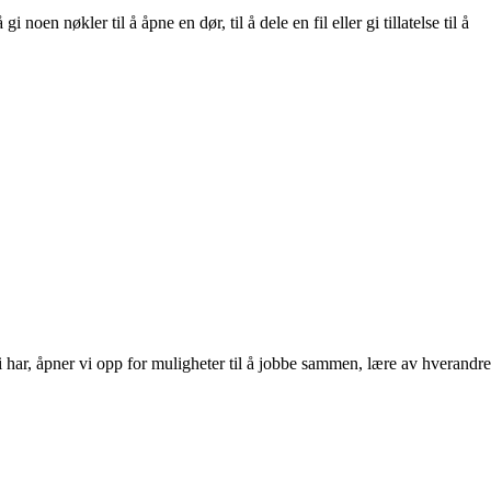
i noen nøkler til å åpne en dør, til å dele en fil eller gi tillatelse til å
vi har, åpner vi opp for muligheter til å jobbe sammen, lære av hverandre