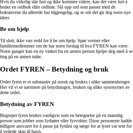
Hvis du virkelig står fast og ikke kommer videre, kan det være lurt å
bruke en ordbok eller ordliste. Slå opp ord som passer med de
bokstavene du allerede har tilgjengelig, og se om det gir deg noen nye
ideer.
Be om hjelp
Til slutt, ikke vær redd for å be om hjelp. Spør venner eller
familiemedlemmer om de har noen forslag til hva FYREN kan være.
Noen ganger kan en ny vinkel fra en annen person hjelpe deg med å se
ting på en annen måte.
Ordet FYREN – Betydning og bruk
Ordet fyren er et substantiv på norsk og brukes i ulike sammenhenger.
Her vil vi se nærmere på betydningen, bruken og ulike synonymer av
dette ordet.
Betydning av FYREN
Begrepet fyren brukes vanligvis som en betegnelse på en mannlig
person som jobber som fyrbøter eller fyrvokter. Disse personene hadde
tidligere ansvaret for å passe på fyrtårn og sørge for at lyset var tent for
å veilede skip til havn.