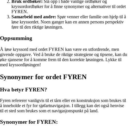
Bruk ordbøker:
Slå opp i både vanlige ordbøker og
kryssordordbøker for å finne synonymer og alternativer til ordet
FYREN.
Samarbeid med andre:
Spør venner eller familie om hjelp til å
løse kryssordet. Noen ganger kan en annen persons perspektiv
føre til den riktige løsningen.
Oppsumming
Å løse kryssord med ordet FYREN kan være en utfordrende, men
givende oppgave. Ved å bruke de riktige strategiene og tipsene, kan du
øke sjansene for å komme frem til den korrekte løsningen. Lykke til
med kryssordløsingen!
Synonymer for ordet FYREN
Hva betyr FYREN?
Fyren refererer vanligvis til et tårn eller en konstruksjon som brukes til
å inneholde et fyr for sjøfartnavigasjon. I tillegg kan det også henvise
til et sted som brukes som et navigasjonspunkt på land.
Synonymer for FYREN: