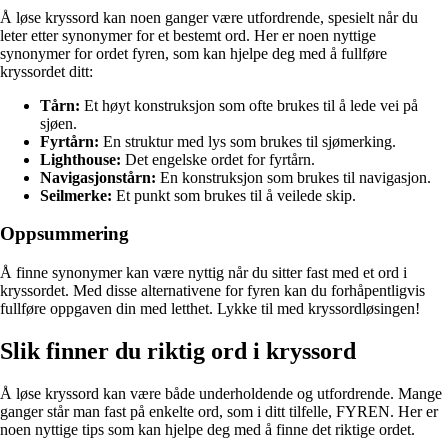
Å løse kryssord kan noen ganger være utfordrende, spesielt når du
leter etter synonymer for et bestemt ord. Her er noen nyttige
synonymer for ordet fyren, som kan hjelpe deg med å fullføre
kryssordet ditt:
Tårn:
Et høyt konstruksjon som ofte brukes til å lede vei på
sjøen.
Fyrtårn:
En struktur med lys som brukes til sjømerking.
Lighthouse:
Det engelske ordet for fyrtårn.
Navigasjonstårn:
En konstruksjon som brukes til navigasjon.
Seilmerke:
Et punkt som brukes til å veilede skip.
Oppsummering
Å finne synonymer kan være nyttig når du sitter fast med et ord i
kryssordet. Med disse alternativene for fyren kan du forhåpentligvis
fullføre oppgaven din med letthet. Lykke til med kryssordløsingen!
Slik finner du riktig ord i kryssord
Å løse kryssord kan være både underholdende og utfordrende. Mange
ganger står man fast på enkelte ord, som i ditt tilfelle, FYREN. Her er
noen nyttige tips som kan hjelpe deg med å finne det riktige ordet.