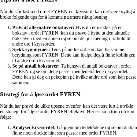
Når du står fast med ordet FYREN i et kryssord, kan det være nyttig å
bruke følgende tips for å komme nærmere riktig løsning:
Prøv ut alternative bokstaver:
Hvis du er usikker på en
bokstav i ordet FYREN, kan du prøve å bytte ut den aktuelle
bokstaven med en annen og se om det gir mening i forhold til
andre ord i kryssordet.
Sjekk synonymer:
Tenk på andre ord som kan ha samme
betydning som FYREN. Dette kan hjelpe deg å finne koblingen
til andre ord i kryssordet.
Se på antall bokstaver:
Ta hensyn til antall bokstaver i ordet
FYREN og se om dette passer med ledetrådene i kryssordet.
Dette kan gi deg en pekepinn på hvilke andre ord som kan passe
sammen.
Strategi for å løse ordet FYREN
Når du har prøvd de ulike tipsene ovenfor, kan det være lurt å utvikle
en strategi for å løse ordet FYREN effektivt. Her er noen trinn du kan
følge:
Analyser kryssordet:
Gå gjennom ledetrådene og se om du kan
finne noen direkte hint som passer med ordet FYREN.