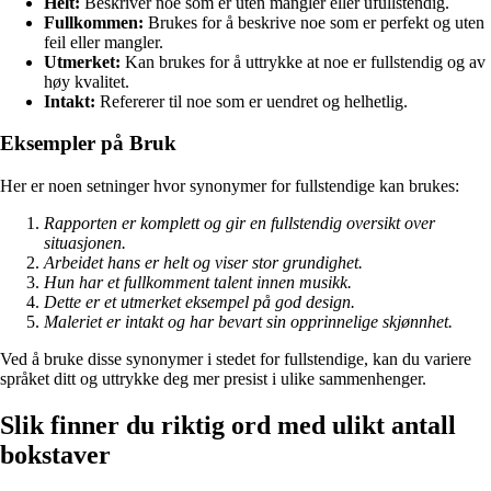
Helt:
Beskriver noe som er uten mangler eller ufullstendig.
Fullkommen:
Brukes for å beskrive noe som er perfekt og uten
feil eller mangler.
Utmerket:
Kan brukes for å uttrykke at noe er fullstendig og av
høy kvalitet.
Intakt:
Refererer til noe som er uendret og helhetlig.
Eksempler på Bruk
Her er noen setninger hvor synonymer for fullstendige kan brukes:
Rapporten er komplett og gir en fullstendig oversikt over
situasjonen.
Arbeidet hans er helt og viser stor grundighet.
Hun har et fullkomment talent innen musikk.
Dette er et utmerket eksempel på god design.
Maleriet er intakt og har bevart sin opprinnelige skjønnhet.
Ved å bruke disse synonymer i stedet for fullstendige, kan du variere
språket ditt og uttrykke deg mer presist i ulike sammenhenger.
Slik finner du riktig ord med ulikt antall
bokstaver