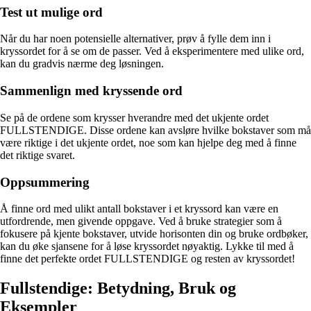
Test ut mulige ord
Når du har noen potensielle alternativer, prøv å fylle dem inn i
kryssordet for å se om de passer. Ved å eksperimentere med ulike ord,
kan du gradvis nærme deg løsningen.
Sammenlign med kryssende ord
Se på de ordene som krysser hverandre med det ukjente ordet
FULLSTENDIGE. Disse ordene kan avsløre hvilke bokstaver som må
være riktige i det ukjente ordet, noe som kan hjelpe deg med å finne
det riktige svaret.
Oppsummering
Å finne ord med ulikt antall bokstaver i et kryssord kan være en
utfordrende, men givende oppgave. Ved å bruke strategier som å
fokusere på kjente bokstaver, utvide horisonten din og bruke ordbøker,
kan du øke sjansene for å løse kryssordet nøyaktig. Lykke til med å
finne det perfekte ordet FULLSTENDIGE og resten av kryssordet!
Fullstendige: Betydning, Bruk og
Eksempler