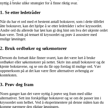
nyttig å bruke ulike strategier for å finne riktig svar.
1. Se etter ledetråder
Når du har et ord med et bestemt antall bokstaver, som i dette tilfellet
åtte bokstaver, kan det hjelpe å se etter ledetråder i selve kryssordet.
Andre ord du allerede har løst kan gi deg hint om hva det ukjente ordet
kan være. Tenk på temaet til kryssordet og prøv å assosiere med
mulige løsninger.
2. Bruk ordbøker og søkemotorer
Dersom du fortsatt ikke finner svaret, kan det være lurt å bruke
ordbøker eller søkemotorer på nettet. Skriv inn antall bokstaver og de
kjente bokstavene, og se om du får opp forslag til mulige ord. Vær
oppmerksom på at det kan være flere alternativer avhengig av
konteksten.
3. Prøv deg fram
Noen ganger kan det være nyttig å prøve seg fram med ulike
alternativer. Sett inn forskjellige bokstaver og se om de passer inn i
kryssordet som helhet. Ved å eksperimentere på denne måten kan du
komme nærmere den riktige løsningen.