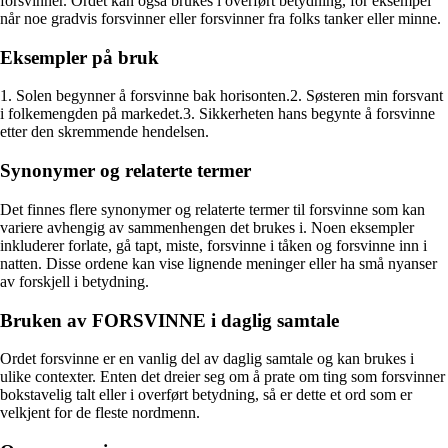
forsvinner. Ordet kan også brukes i overført betydning, for eksempel
når noe gradvis forsvinner eller forsvinner fra folks tanker eller minne.
Eksempler på bruk
1. Solen begynner å forsvinne bak horisonten.2. Søsteren min forsvant
i folkemengden på markedet.3. Sikkerheten hans begynte å forsvinne
etter den skremmende hendelsen.
Synonymer og relaterte termer
Det finnes flere synonymer og relaterte termer til forsvinne som kan
variere avhengig av sammenhengen det brukes i. Noen eksempler
inkluderer forlate, gå tapt, miste, forsvinne i tåken og forsvinne inn i
natten. Disse ordene kan vise lignende meninger eller ha små nyanser
av forskjell i betydning.
Bruken av FORSVINNE i daglig samtale
Ordet forsvinne er en vanlig del av daglig samtale og kan brukes i
ulike contexter. Enten det dreier seg om å prate om ting som forsvinner
bokstavelig talt eller i overført betydning, så er dette et ord som er
velkjent for de fleste nordmenn.