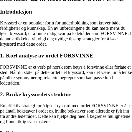
Introduksjon
Kryssord er en populær form for underholdning som krever både
ferdigheter og kunnskap. En av utfordringene du kan møte mens du
løser kryssord, er å finne riktig svar på ledetråder som FORSVINNE. I
denne artikkelen vil vi gi deg nyttige tips og strategier for å løse
kryssord med dette ordet.
1. Kort analyse av ordet FORSVINNE
FORSVINNE er et verb på norsk som betyr å forsvinne eller forlate et
sted. Når du støter på dette ordet i et kryssord, kan det være lurt å tenke
på ulike synonymer og relaterte begreper som kan passe inn i
ledetråden.
2. Bruke kryssordets struktur
En effektiv strategi for å løse kryssord med ordet FORSVINNE er å se
på antall bokstaver i ordet og hvilke bokstaver som allerede er fylt inn
fra andre ledetråder. Dette kan hjelpe deg med å begrense mulighetene
og finne riktig svar raskere.