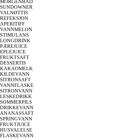
MORGENBAD
SUNDOWNER
VALNØTTIS
REFEKSJON
APERITIFF
VANNMELON
STIMULANS
LONGDRINK
PÆREJUICE
EPLEJUICE
FRUKTSAFT
DESSERTIS
KAKAOMELK
KILDEVANN
SITRONSAFT
VANNFLASKE
SITRONVANN
LESKEDRIKK
SOMMERPILS
DRIKKEVANN
ANANASSAFT
SPRINGVANN
FRUKTJUICE
HUSVALELSE
FLASKEVANN