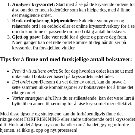
Analyser kryssordet:
Start med å se på de kryssende ordene for
å se om det er noen ledetråder som kan hjelpe deg med å finne
det manglende ordet.
Bruk ordbøker og hjelpemidler:
Søk etter synonymer og
relaterede ord i en ordbok eller et online kryssordverktøy for å se
om du kan finne et passende ord med riktig antall bokstaver.
Gjett og prøv:
Ikke vær redd for å gjette og prøve deg frem.
Noen ganger kan det rette ordet komme til deg når du ser på
kryssordet fra forskjellige vinkler.
Tips for å finne ord med forskjellige antall bokstaver:
Prøv å visualisere ordet:
Se for deg hvordan ordet kan se ut med
ulike antall bokstaver basert på kryssordets ledetråder.
Del ordet opp:
Dersom du vet deler av ordet, kan du prøve å
sette sammen ulike kombinasjoner av bokstavene for å finne det
riktige ordet.
Varier strategien din:
Hvis du er stillestående, kan det være lurt å
bytte til en annen tilnærming for å løse kryssordet mer effektivt.
Med disse tipsene og strategiene kan du forhåpentligvis finne det
riktige ordet FORFRISKNING eller andre utfordrende ord i kryssordet
ditt. Husk at det å løse kryssord handler om å ha det gøy og utfordre
hjernen, så ikke gi opp og nyt prosessen!