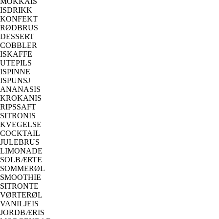
MOKKAIS
ISDRIKK
KONFEKT
RØDBRUS
DESSERT
COBBLER
ISKAFFE
UTEPILS
ISPINNE
ISPUNSJ
ANANASIS
KROKANIS
RIPSSAFT
SITRONIS
KVEGELSE
COCKTAIL
JULEBRUS
LIMONADE
SOLBÆRTE
SOMMERØL
SMOOTHIE
SITRONTE
VØRTERØL
VANILJEIS
JORDBÆRIS