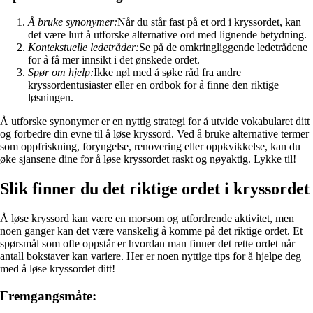
Å bruke synonymer:
Når du står fast på et ord i kryssordet, kan
det være lurt å utforske alternative ord med lignende betydning.
Kontekstuelle ledetråder:
Se på de omkringliggende ledetrådene
for å få mer innsikt i det ønskede ordet.
Spør om hjelp:
Ikke nøl med å søke råd fra andre
kryssordentusiaster eller en ordbok for å finne den riktige
løsningen.
Å utforske synonymer er en nyttig strategi for å utvide vokabularet ditt
og forbedre din evne til å løse kryssord. Ved å bruke alternative termer
som oppfriskning, foryngelse, renovering eller oppkvikkelse, kan du
øke sjansene dine for å løse kryssordet raskt og nøyaktig. Lykke til!
Slik finner du det riktige ordet i kryssordet
Å løse kryssord kan være en morsom og utfordrende aktivitet, men
noen ganger kan det være vanskelig å komme på det riktige ordet. Et
spørsmål som ofte oppstår er hvordan man finner det rette ordet når
antall bokstaver kan variere. Her er noen nyttige tips for å hjelpe deg
med å løse kryssordet ditt!
Fremgangsmåte: