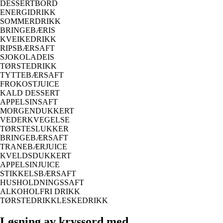
DESSERTBORD
ENERGIDRIKK
SOMMERDRIKK
BRINGEBÆRIS
KVEIKEDRIKK
RIPSBÆRSAFT
SJOKOLADEIS
TØRSTEDRIKK
TYTTEBÆRSAFT
FROKOSTJUICE
KALD DESSERT
APPELSINSAFT
MORGENDUKKERT
VEDERKVEGELSE
TØRSTESLUKKER
BRINGEBÆRSAFT
TRANEBÆRJUICE
KVELDSDUKKERT
APPELSINJUICE
STIKKELSBÆRSAFT
HUSHOLDNINGSSAFT
ALKOHOLFRI DRIKK
TØRSTEDRIKKLESKEDRIKK
Løsning av kryssord med