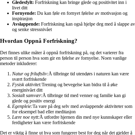
Gledesfylt:
Forfriskning kan bringe glede og positivitet inn i
livet ditt
Fornyende:
Du kan føle en fornyet følelse av motivasjon og
inspirasjon
Avslappende:
Forfriskning kan også hjelpe deg med å slappe av
og senke stressnivået
Hvordan Oppnå Forfriskning?
Det finnes ulike måter å oppnå forfriskning på, og det varierer fra
person til person hva som gir en følelse av fornyelse. Noen vanlige
metoder inkluderer:
Natur og friluftsliv:
Å tilbringe tid utendørs i naturen kan være
svært forfriskende
Fysisk aktivitet:
Trening og bevegelse kan bidra til å øke
energinivået ditt
Sosialt samvær:
Å tilbringe tid med venner og familie kan gi
glede og positiv energi
Egenpleie:
Ta vare på deg selv med avslappende aktiviteter som
for eksempel bad eller meditasjon
Lære noe nytt:
Å utfordre hjernen din med nye kunnskaper eller
ferdigheter kan være forfriskende
Det er viktig å finne ut hva som fungerer best for deg når det gjelder å