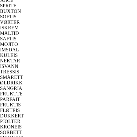
JUICE
SPRITE
BUXTON
SOFTIS
VØRTER
ISKREM
MÅLTID
SAFTIS
MOJITO
IMSDAL
KULEIS
NEKTAR
ISVANN
TRESSIS
SMÅRETT
ØLDRIKK
SANGRIA
FRUKTTE
PARFAIT
FRUKTIS
FLØTEIS
DUKKERT
PJOLTER
KRONEIS
SORBETT