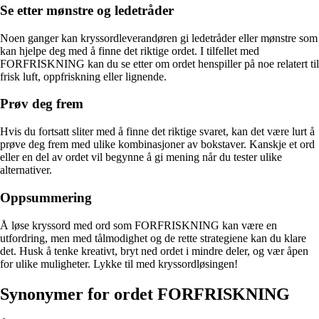
Se etter mønstre og ledetråder
Noen ganger kan kryssordleverandøren gi ledetråder eller mønstre som
kan hjelpe deg med å finne det riktige ordet. I tilfellet med
FORFRISKNING kan du se etter om ordet henspiller på noe relatert til
frisk luft, oppfriskning eller lignende.
Prøv deg frem
Hvis du fortsatt sliter med å finne det riktige svaret, kan det være lurt å
prøve deg frem med ulike kombinasjoner av bokstaver. Kanskje et ord
eller en del av ordet vil begynne å gi mening når du tester ulike
alternativer.
Oppsummering
Å løse kryssord med ord som FORFRISKNING kan være en
utfordring, men med tålmodighet og de rette strategiene kan du klare
det. Husk å tenke kreativt, bryt ned ordet i mindre deler, og vær åpen
for ulike muligheter. Lykke til med kryssordløsingen!
Synonymer for ordet FORFRISKNING