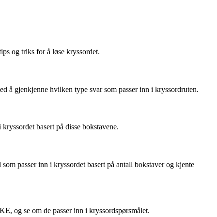
s og triks for å løse kryssordet.
d å gjenkjenne hvilken type svar som passer inn i kryssordruten.
 kryssordet basert på disse bokstavene.
 som passer inn i kryssordet basert på antall bokstaver og kjente
KE, og se om de passer inn i kryssordspørsmålet.