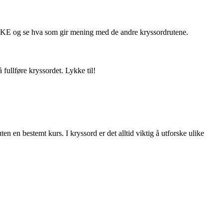
FLAKKE og se hva som gir mening med de andre kryssordrutene.
fullføre kryssordet. Lykke til!
 en bestemt kurs. I kryssord er det alltid viktig å utforske ulike