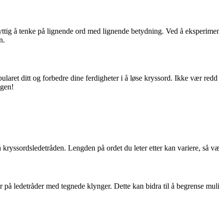
ttig å tenke på lignende ord med lignende betydning. Ved å eksperiment
n.
ret ditt og forbedre dine ferdigheter i å løse kryssord. Ikke vær redd f
ngen!
kryssordsledetråden. Lengden på ordet du leter etter kan variere, så v
å ledetråder med tegnede klynger. Dette kan bidra til å begrense mulig