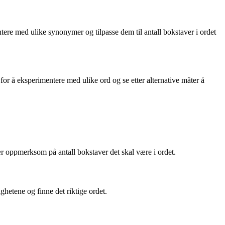
ere med ulike synonymer og tilpasse dem til antall bokstaver i ordet
or å eksperimentere med ulike ord og se etter alternative måter å
ær oppmerksom på antall bokstaver det skal være i ordet.
hetene og finne det riktige ordet.