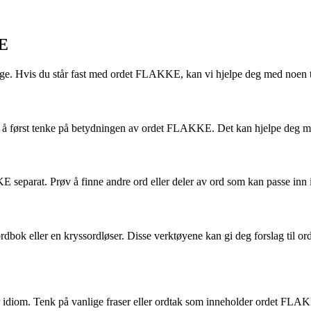
KE
e. Hvis du står fast med ordet FLAKKE, kan vi hjelpe deg med noen tip
rt å først tenke på betydningen av ordet FLAKKE. Det kan hjelpe deg me
separat. Prøv å finne andre ord eller deler av ord som kan passe inn i
dbok eller en kryssordløser. Disse verktøyene kan gi deg forslag til ord
idiom. Tenk på vanlige fraser eller ordtak som inneholder ordet FLAK