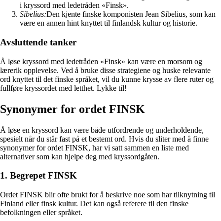
i kryssord med ledetråden «Finsk».
Sibelius:
Den kjente finske komponisten Jean Sibelius, som kan
være en annen hint knyttet til finlandsk kultur og historie.
Avsluttende tanker
Å løse kryssord med ledetråden «Finsk» kan være en morsom og
lærerik opplevelse. Ved å bruke disse strategiene og huske relevante
ord knyttet til det finske språket, vil du kunne krysse av flere ruter og
fullføre kryssordet med letthet. Lykke til!
Synonymer for ordet FINSK
Å løse en kryssord kan være både utfordrende og underholdende,
spesielt når du står fast på et bestemt ord. Hvis du sliter med å finne
synonymer for ordet FINSK, har vi satt sammen en liste med
alternativer som kan hjelpe deg med kryssordgåten.
1. Begrepet FINSK
Ordet FINSK blir ofte brukt for å beskrive noe som har tilknytning til
Finland eller finsk kultur. Det kan også referere til den finske
befolkningen eller språket.