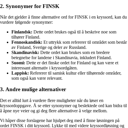
2. Synonymer for FINSK
Når det gjelder å finne alternative ord for FINSK i en kryssord, kan du
vurdere følgende synonymer:
Finlandsk:
Dette ordet brukes også til å beskrive noe som
tilhører Finland.
Fennoskandisk:
Et uttrykk som refererer til området som består
av Finland, Sverige og deler av Russland.
Skandinavisk:
Dette ordet kan brukes som en bredere
betegnelse for landene i Skandinavia, inkludert Finland.
Suomi:
Dette er det finske ordet for Finland og kan være et
interessant alternativ i kryssordgåten.
Lappisk:
Refererer til samisk kultur eller tilhørende områder,
som også kan være relevant.
3. Andre mulige alternativer
Det er alltid lurt å vurdere flere muligheter når du løser en
kryssordoppgave. Å se etter synonymer og beslektede ord kan bidra til
å åpne nye veier og gi deg flere alternativer å velge mellom.
Vi håper disse forslagene har hjulpet deg med å finne løsningen på
ordet FINSK i ditt kryssord. Lykke til med videre kryssordløsning og