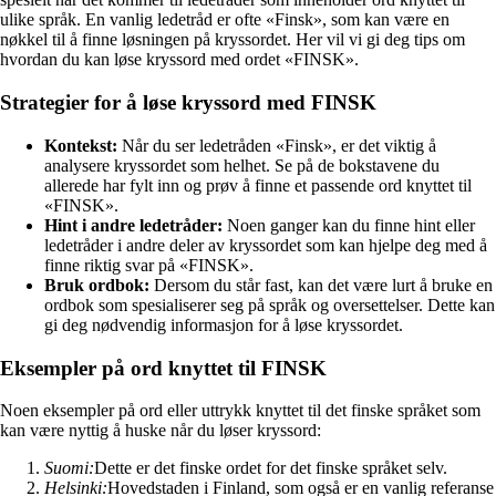
ulike språk. En vanlig ledetråd er ofte «Finsk», som kan være en
nøkkel til å finne løsningen på kryssordet. Her vil vi gi deg tips om
hvordan du kan løse kryssord med ordet «FINSK».
Strategier for å løse kryssord med FINSK
Kontekst:
Når du ser ledetråden «Finsk», er det viktig å
analysere kryssordet som helhet. Se på de bokstavene du
allerede har fylt inn og prøv å finne et passende ord knyttet til
«FINSK».
Hint i andre ledetråder:
Noen ganger kan du finne hint eller
ledetråder i andre deler av kryssordet som kan hjelpe deg med å
finne riktig svar på «FINSK».
Bruk ordbok:
Dersom du står fast, kan det være lurt å bruke en
ordbok som spesialiserer seg på språk og oversettelser. Dette kan
gi deg nødvendig informasjon for å løse kryssordet.
Eksempler på ord knyttet til FINSK
Noen eksempler på ord eller uttrykk knyttet til det finske språket som
kan være nyttig å huske når du løser kryssord:
Suomi:
Dette er det finske ordet for det finske språket selv.
Helsinki:
Hovedstaden i Finland, som også er en vanlig referanse