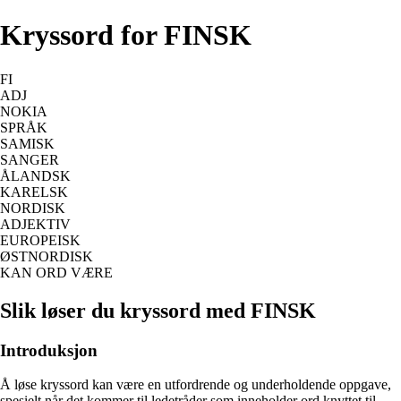
Kryssord for FINSK
FI
ADJ
NOKIA
SPRÅK
SAMISK
SANGER
ÅLANDSK
KARELSK
NORDISK
ADJEKTIV
EUROPEISK
ØSTNORDISK
KAN ORD VÆRE
Slik løser du kryssord med FINSK
Introduksjon
Å løse kryssord kan være en utfordrende og underholdende oppgave,
spesielt når det kommer til ledetråder som inneholder ord knyttet til