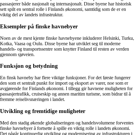
passasjerer både nasjonalt og internasjonalt. Disse byene har historisk
sett spilt en sentral rolle i Finlands økonomi, samtidig som de er en
viktig del av landets infrastruktur.
Eksempler på finske havnebyer
Noen av de mest kjente finske havnebyene inkluderer Helsinki, Turku,
Kotka, Vaasa og Oulu. Disse byene har utviklet seg til moderne
handels- og transportssentre som knytter Finland til resten av verden
gjennom sjøveien.
Funksjon og betydning
En finsk havneby har flere viktige funksjoner. For det første fungerer
den som et sentralt punkt for import og eksport av varer, noe som er
avgjørende for Finlands økonomi. I tillegg gir havnene muligheten for
passasjertrafikk, cruiseskip og annen maritim turisme, som bidrar til å
fremme reiselivsnæringen i landet.
Utvikling og fremtidige muligheter
Med den stadig økende globaliseringen og handelsvolumene forventes
finske havnebyer å fortsette å spille en viktig rolle i landets økonomi.
Det pågår kontinuerlig utvikling og modernisering av infrastrukturen i