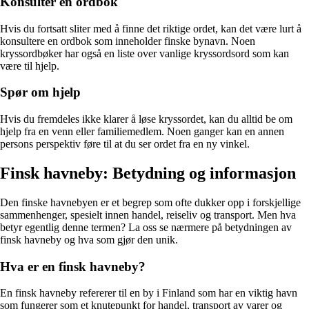
Konsulter en ordbok
Hvis du fortsatt sliter med å finne det riktige ordet, kan det være lurt å
konsultere en ordbok som inneholder finske bynavn. Noen
kryssordbøker har også en liste over vanlige kryssordsord som kan
være til hjelp.
Spør om hjelp
Hvis du fremdeles ikke klarer å løse kryssordet, kan du alltid be om
hjelp fra en venn eller familiemedlem. Noen ganger kan en annen
persons perspektiv føre til at du ser ordet fra en ny vinkel.
Finsk havneby: Betydning og informasjon
Den finske havnebyen er et begrep som ofte dukker opp i forskjellige
sammenhenger, spesielt innen handel, reiseliv og transport. Men hva
betyr egentlig denne termen? La oss se nærmere på betydningen av
finsk havneby og hva som gjør den unik.
Hva er en finsk havneby?
En finsk havneby refererer til en by i Finland som har en viktig havn
som fungerer som et knutepunkt for handel, transport av varer og