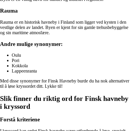
Rauma
Rauma er en historisk havneby i Finland som ligger ved kysten i den
vestlige delen av landet. Byen er kjent for sin gamle trehusbebyggelse
og sin maritime atmosfære.
Andre mulige synonymer:
Oulu
Pori
Kokkola
Lappeenranta
Med disse synonymer for Finsk Havneby burde du ha nok alternativer
til å løse kryssordet ditt. Lykke til!
Slik finner du riktig ord for Finsk havneby
i kryssord
Forstå kriteriene
I kryssord kan ordet Finsk havneby være utfordrende å løse, spesielt