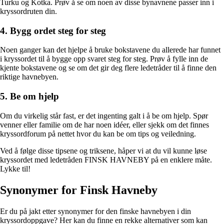
Turku og Kotka. Prøv å se om noen av disse bynavnene passer inn i
kryssordruten din.
4. Bygg ordet steg for steg
Noen ganger kan det hjelpe å bruke bokstavene du allerede har funnet
i kryssordet til å bygge opp svaret steg for steg. Prøv å fylle inn de
kjente bokstavene og se om det gir deg flere ledetråder til å finne den
riktige havnebyen.
5. Be om hjelp
Om du virkelig står fast, er det ingenting galt i å be om hjelp. Spør
venner eller familie om de har noen idéer, eller sjekk om det finnes
kryssordforum på nettet hvor du kan be om tips og veiledning.
Ved å følge disse tipsene og triksene, håper vi at du vil kunne løse
kryssordet med ledetråden FINSK HAVNEBY på en enklere måte.
Lykke til!
Synonymer for Finsk Havneby
Er du på jakt etter synonymer for den finske havnebyen i din
kryssordoppgave? Her kan du finne en rekke alternativer som kan