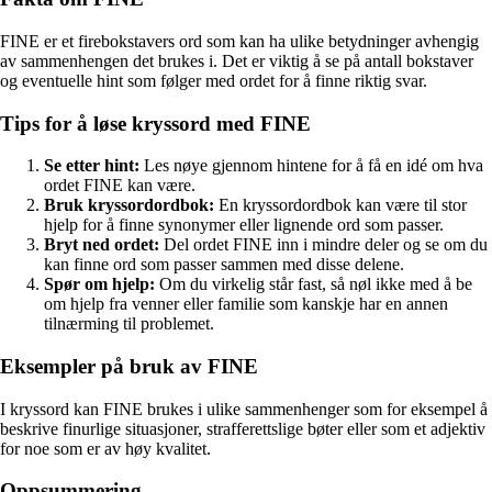
FINE er et firebokstavers ord som kan ha ulike betydninger avhengig
av sammenhengen det brukes i. Det er viktig å se på antall bokstaver
og eventuelle hint som følger med ordet for å finne riktig svar.
Tips for å løse kryssord med FINE
Se etter hint:
Les nøye gjennom hintene for å få en idé om hva
ordet FINE kan være.
Bruk kryssordordbok:
En kryssordordbok kan være til stor
hjelp for å finne synonymer eller lignende ord som passer.
Bryt ned ordet:
Del ordet FINE inn i mindre deler og se om du
kan finne ord som passer sammen med disse delene.
Spør om hjelp:
Om du virkelig står fast, så nøl ikke med å be
om hjelp fra venner eller familie som kanskje har en annen
tilnærming til problemet.
Eksempler på bruk av FINE
I kryssord kan FINE brukes i ulike sammenhenger som for eksempel å
beskrive finurlige situasjoner, strafferettslige bøter eller som et adjektiv
for noe som er av høy kvalitet.
Oppsummering