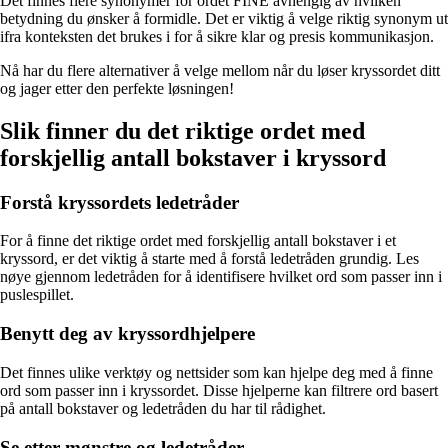
Det finnes flere synonymer for ordet FINE avhengig av hvilken
betydning du ønsker å formidle. Det er viktig å velge riktig synonym ut
ifra konteksten det brukes i for å sikre klar og presis kommunikasjon.
Nå har du flere alternativer å velge mellom når du løser kryssordet ditt
og jager etter den perfekte løsningen!
Slik finner du det riktige ordet med
forskjellig antall bokstaver i kryssord
Forstå kryssordets ledetråder
For å finne det riktige ordet med forskjellig antall bokstaver i et
kryssord, er det viktig å starte med å forstå ledetråden grundig. Les
nøye gjennom ledetråden for å identifisere hvilket ord som passer inn i
puslespillet.
Benytt deg av kryssordhjelpere
Det finnes ulike verktøy og nettsider som kan hjelpe deg med å finne
ord som passer inn i kryssordet. Disse hjelperne kan filtrere ord basert
på antall bokstaver og ledetråden du har til rådighet.
Se etter mønstre og ledetråder