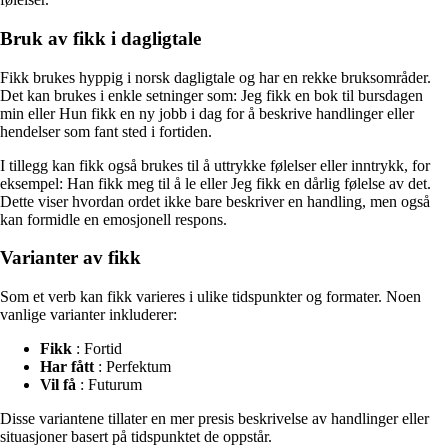
Bruk av fikk i dagligtale
Fikk brukes hyppig i norsk dagligtale og har en rekke bruksområder.
Det kan brukes i enkle setninger som: Jeg fikk en bok til bursdagen
min eller Hun fikk en ny jobb i dag for å beskrive handlinger eller
hendelser som fant sted i fortiden.
I tillegg kan fikk også brukes til å uttrykke følelser eller inntrykk, for
eksempel: Han fikk meg til å le eller Jeg fikk en dårlig følelse av det.
Dette viser hvordan ordet ikke bare beskriver en handling, men også
kan formidle en emosjonell respons.
Varianter av fikk
Som et verb kan fikk varieres i ulike tidspunkter og formater. Noen
vanlige varianter inkluderer:
Fikk
: Fortid
Har fått
: Perfektum
Vil få
: Futurum
Disse variantene tillater en mer presis beskrivelse av handlinger eller
situasjoner basert på tidspunktet de oppstår.