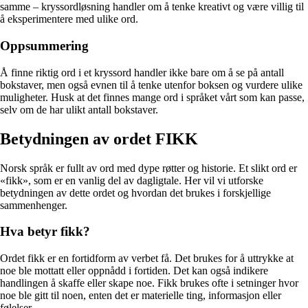
samme – kryssordløsning handler om å tenke kreativt og være villig til
å eksperimentere med ulike ord.
Oppsummering
Å finne riktig ord i et kryssord handler ikke bare om å se på antall
bokstaver, men også evnen til å tenke utenfor boksen og vurdere ulike
muligheter. Husk at det finnes mange ord i språket vårt som kan passe,
selv om de har ulikt antall bokstaver.
Betydningen av ordet FIKK
Norsk språk er fullt av ord med dype røtter og historie. Et slikt ord er
«fikk», som er en vanlig del av dagligtale. Her vil vi utforske
betydningen av dette ordet og hvordan det brukes i forskjellige
sammenhenger.
Hva betyr fikk?
Ordet fikk er en fortidform av verbet få. Det brukes for å uttrykke at
noe ble mottatt eller oppnådd i fortiden. Det kan også indikere
handlingen å skaffe eller skape noe. Fikk brukes ofte i setninger hvor
noe ble gitt til noen, enten det er materielle ting, informasjon eller
følelser.