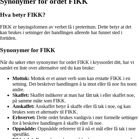
Synonymer for ordet FIKK
Hva betyr FIKK?
FIKK er bøyingsformen av verbet få i preteritum. Dette betyr at det
kan brukes i setninger der handlingen allerede har funnet sted i
fortiden.
Synonymer for FIKK
Når du søker etter synonymer for ordet FIKK i kryssordet ditt, har vi
samlet en liste over alternative ord du kan bruke:
Mottok:
Mottok er et annet verb som kan erstatte FIKK i en
setning. Det beskriver handlingen å ta imot eller få noe fra noen
andre.
Skaffet:
Skaffet indikerer at man har fått tak i eller skaffet noe,
på samme måte som FIKK.
Anskaffet:
Anskaffet betyr å skaffe eller få tak i noe, og kan
brukes som et alternativ til FIKK.
Erhvervet:
Dette ordet brukes vanligvis i mer formelle settinger
for å beskrive handlingen å skaffe eller få noe.
Oppnådde:
Oppnådde refererer til å nå et mål eller få tak i noe
spesifikt.