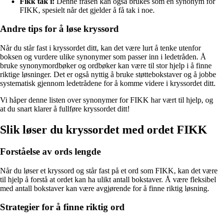
Fikk tak i:
Denne frasen kan også brukes som en synonym for
FIKK, spesielt når det gjelder å få tak i noe.
Andre tips for å løse kryssord
Når du står fast i kryssordet ditt, kan det være lurt å tenke utenfor
boksen og vurdere ulike synonymer som passer inn i ledetråden. Å
bruke synonymordbøker og ordbøker kan være til stor hjelp i å finne
riktige løsninger. Det er også nyttig å bruke støttebokstaver og å jobbe
systematisk gjennom ledetrådene for å komme videre i kryssordet ditt.
Vi håper denne listen over synonymer for FIKK har vært til hjelp, og
at du snart klarer å fullføre kryssordet ditt!
Slik løser du kryssordet med ordet FIKK
Forståelse av ords lengde
Når du løser et kryssord og står fast på et ord som FIKK, kan det være
til hjelp å forstå at ordet kan ha ulikt antall bokstaver. Å være fleksibel
med antall bokstaver kan være avgjørende for å finne riktig løsning.
Strategier for å finne riktig ord