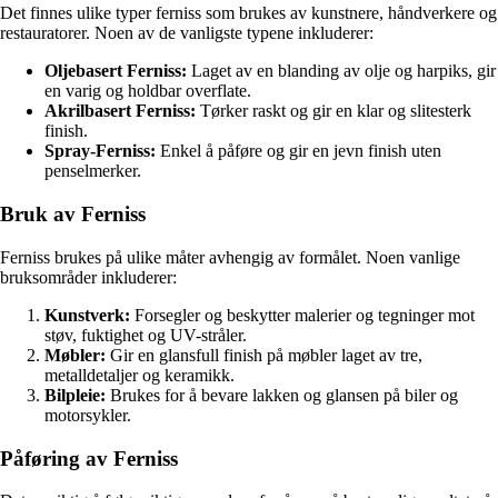
Det finnes ulike typer ferniss som brukes av kunstnere, håndverkere og
restauratorer. Noen av de vanligste typene inkluderer:
Oljebasert Ferniss:
Laget av en blanding av olje og harpiks, gir
en varig og holdbar overflate.
Akrilbasert Ferniss:
Tørker raskt og gir en klar og slitesterk
finish.
Spray-Ferniss:
Enkel å påføre og gir en jevn finish uten
penselmerker.
Bruk av Ferniss
Ferniss brukes på ulike måter avhengig av formålet. Noen vanlige
bruksområder inkluderer:
Kunstverk:
Forsegler og beskytter malerier og tegninger mot
støv, fuktighet og UV-stråler.
Møbler:
Gir en glansfull finish på møbler laget av tre,
metalldetaljer og keramikk.
Bilpleie:
Brukes for å bevare lakken og glansen på biler og
motorsykler.
Påføring av Ferniss