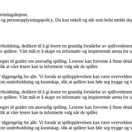
etningslinjene.
r og personopplysningspolicy. Du kan enkelt og når som helst melde d
oldning, dedikert til å gi lesere en grundig forståelse av spillverdenen
e spillere. Vårt mål er å skape en informativ og inspirerende arena for a
ier til guider om ansvarlig spilling. Leserne kan forvente å finne detalje
ik at våre lesere kan ta informerte valg når de spiller.
 tilgjengelig for alle. Vi forstår at spillopplevelsen kan være overvelden
om underholdning og kunnskap, slik at spillere kan føle seg trygge og v
oldning, dedikert til å gi lesere en grundig forståelse av spillverdenen
e spillere. Vårt mål er å skape en informativ og inspirerende arena for a
ier til guider om ansvarlig spilling. Leserne kan forvente å finne detalje
ik at våre lesere kan ta informerte valg når de spiller.
 tilgjengelig for alle. Vi forstår at spillopplevelsen kan være overvelden
om underholdning og kunnskap, slik at spillere kan føle seg trygge og v