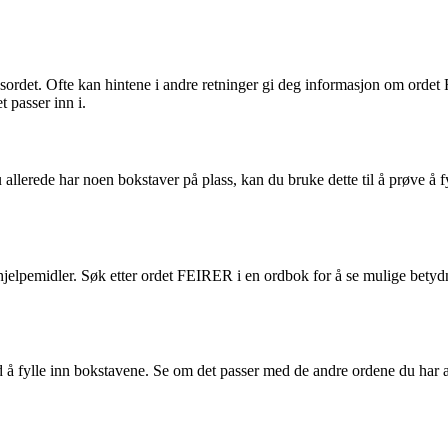
yssordet. Ofte kan hintene i andre retninger gi deg informasjon om ordet
t passer inn i.
u allerede har noen bokstaver på plass, kan du bruke dette til å prøve å
dhjelpemidler. Søk etter ordet FEIRER i en ordbok for å se mulige bety
 å fylle inn bokstavene. Se om det passer med de andre ordene du har all