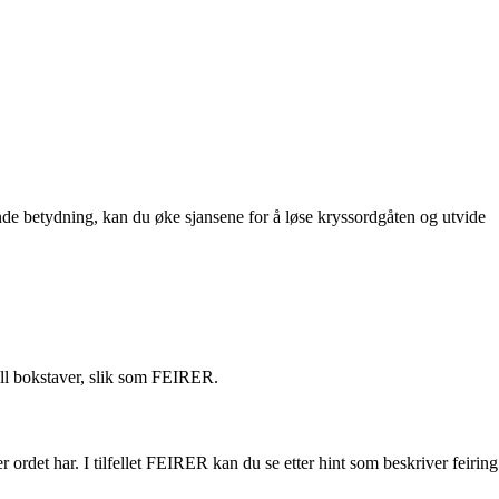
ende betydning, kan du øke sjansene for å løse kryssordgåten og utvide
tall bokstaver, slik som FEIRER.
 ordet har. I tilfellet FEIRER kan du se etter hint som beskriver feiring