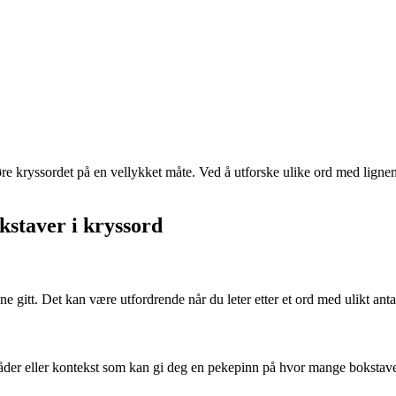
føre kryssordet på en vellykket måte. Ved å utforske ulike ord med lign
okstaver i kryssord
ene gitt. Det kan være utfordrende når du leter etter et ord med ulikt an
etråder eller kontekst som kan gi deg en pekepinn på hvor mange bokstaver