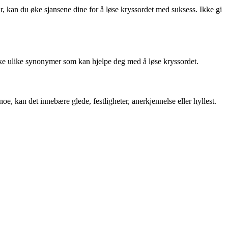
r, kan du øke sjansene dine for å løse kryssordet med suksess. Ikke gi
orske ulike synonymer som kan hjelpe deg med å løse kryssordet.
oe, kan det innebære glede, festligheter, anerkjennelse eller hyllest.