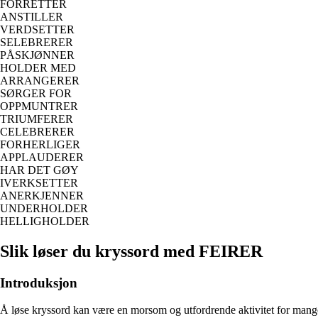
FORRETTER
ANSTILLER
VERDSETTER
SELEBRERER
PÅSKJØNNER
HOLDER MED
ARRANGERER
SØRGER FOR
OPPMUNTRER
TRIUMFERER
CELEBRERER
FORHERLIGER
APPLAUDERER
HAR DET GØY
IVERKSETTER
ANERKJENNER
UNDERHOLDER
HELLIGHOLDER
Slik løser du kryssord med FEIRER
Introduksjon
Å løse kryssord kan være en morsom og utfordrende aktivitet for mange