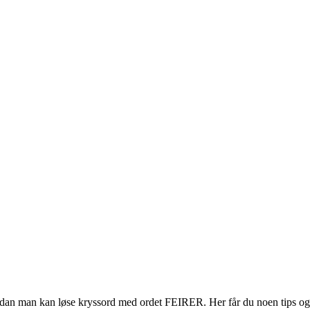
ordan man kan løse kryssord med ordet FEIRER. Her får du noen tips og