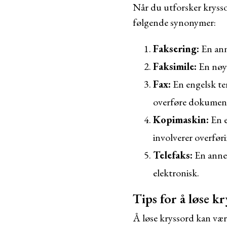
Når du utforsker krysso
følgende synonymer:
Faksering:
En ann
Faksimile:
En nøya
Fax:
En engelsk te
overføre dokumen
Kopimaskin:
En e
involverer overfør
Telefaks:
En annen
elektronisk.
Tips for å løse k
Å løse kryssord kan vær