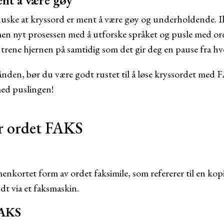
ent å være gøy
å huske at kryssord er ment å være gøy og underholdende. I
en nyt prosessen med å utforske språket og pusle med ord
 trene hjernen på samtidig som det gir deg en pause fra hv
ånden, bør du være godt rustet til å løse kryssordet med
med puslingen!
r ordet FAKS
kortet form av ordet faksimile, som refererer til en kopi
t via et faksmaskin.
FAKS