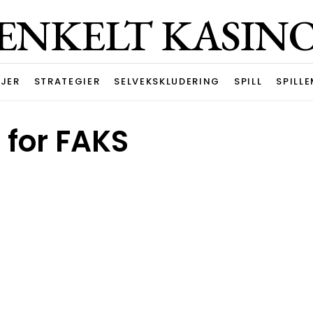
ENKELT KASIN
JER
STRATEGIER
SELVEKSKLUDERING
SPILL
SPILL
 for FAKS