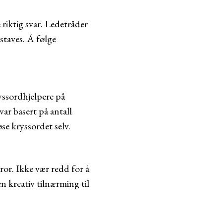
 riktig svar. Ledetråder
staves. Å følge
yssordhjelpere på
var basert på antall
se kryssordet selv.
or. Ikke vær redd for å
n kreativ tilnærming til