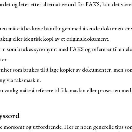
rdet og leter etter alternative ord for FAKS, kan det være
en måte å beskrive handlingen med å sende dokumenter v
ktig eller identisk kopi av et originaldokument.
rm som brukes synonymt med FAKS og refererer til en ele
ter.
nhet som brukes til å lage kopier av dokumenter, men so
ing via faksmaskin.
 vanlig måte å referere til faksmaskin eller prosessen m
ryssord
e morsomt og utfordrende. Her er noen generelle tips so