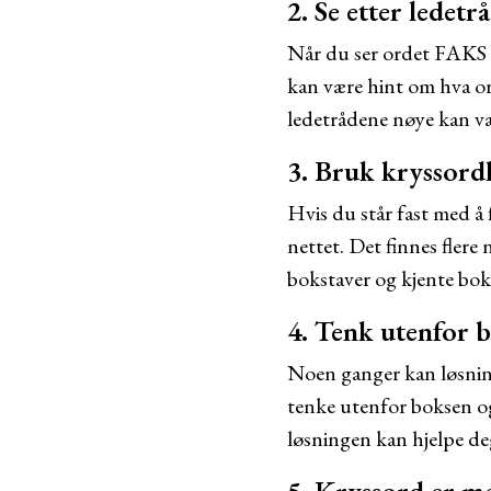
2. Se etter ledetr
Når du ser ordet FAKS i 
kan være hint om hva ord
ledetrådene nøye kan vær
3. Bruk kryssord
Hvis du står fast med å 
nettet. Det finnes flere
bokstaver og kjente boks
4. Tenk utenfor 
Noen ganger kan løsnin
tenke utenfor boksen og 
løsningen kan hjelpe d