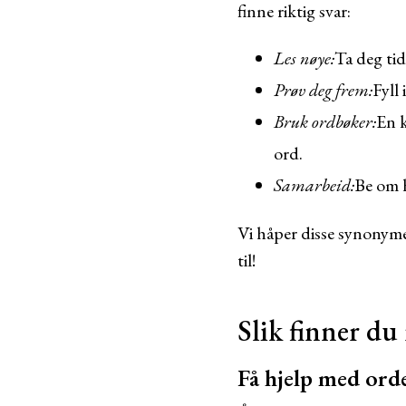
finne riktig svar:
Les nøye:
Ta deg tid
Prøv deg frem:
Fyll
Bruk ordbøker:
En k
ord.
Samarbeid:
Be om h
Vi håper disse synonyme
til!
Slik finner du 
Få hjelp med ord