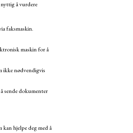
 nyttig å vurdere
ia faksmaskin.
ktronisk maskin for å
m ikke nødvendigvis
ed å sende dokumenter
m kan hjelpe deg med å