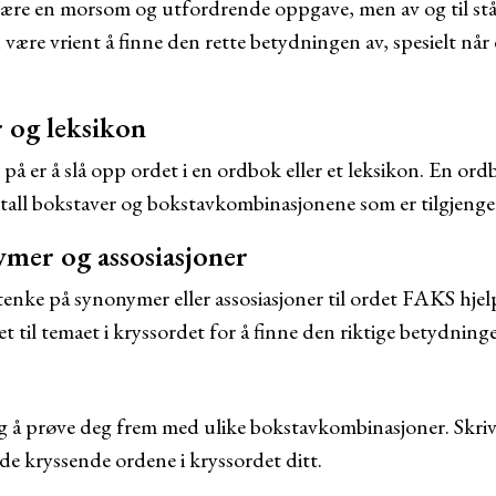
være en morsom og utfordrende oppgave, men av og til står
ære vrient å finne den rette betydningen av, spesielt når 
 og leksikon
på er å slå opp ordet i en ordbok eller et leksikon. En or
ntall bokstaver og bokstavkombinasjonene som er tilgjengel
ymer og assosiasjoner
enke på synonymer eller assosiasjoner til ordet FAKS hjel
et til temaet i kryssordet for å finne den riktige betydning
g å prøve deg frem med ulike bokstavkombinasjoner. Skriv
 de kryssende ordene i kryssordet ditt.