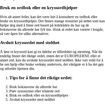
Bruk en ordbok eller en kryssordhjelper
Hvis alt annet feiler, kan det være lurt å konsultere en ordbok eller
bruke en kryssordhjelper. Det finnes mange ressurser på nettet som kan
hjelpe deg med å finne ord basert på ledetråden du har og de
bokstavene du allerede har fylt inn. Husk at ordet kan variere i lengde,
så vær åpen for ulike alternativer.
Avslutt kryssordet med stolthet
Å løse et kryssord kan gi en følelse av tilfredshet og mestring. Når du
endelig finner det riktige ordet, enten det er EUROPEERNE eller et
annet ord, kan du avslutte kryssordet med stolthet. Ikke vær redd for å
be om hjelp eller bruke verktøy underveis, det viktigste er å ha det gøy
og utfordre hjernen din.
Tips for å finne det riktige ordet:
Bruk bokstavene du allerede har
Prøv synonymer eller relaterte ord
Bruk en ordbok eller en kryssordhjelper
Avslutt kryssordet med stolthet