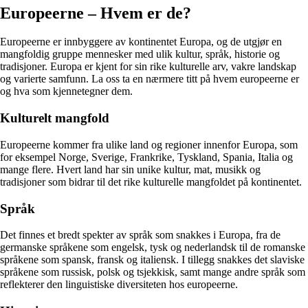
Europeerne – Hvem er de?
Europeerne er innbyggere av kontinentet Europa, og de utgjør en
mangfoldig gruppe mennesker med ulik kultur, språk, historie og
tradisjoner. Europa er kjent for sin rike kulturelle arv, vakre landskap
og varierte samfunn. La oss ta en nærmere titt på hvem europeerne er
og hva som kjennetegner dem.
Kulturelt mangfold
Europeerne kommer fra ulike land og regioner innenfor Europa, som
for eksempel Norge, Sverige, Frankrike, Tyskland, Spania, Italia og
mange flere. Hvert land har sin unike kultur, mat, musikk og
tradisjoner som bidrar til det rike kulturelle mangfoldet på kontinentet.
Språk
Det finnes et bredt spekter av språk som snakkes i Europa, fra de
germanske språkene som engelsk, tysk og nederlandsk til de romanske
språkene som spansk, fransk og italiensk. I tillegg snakkes det slaviske
språkene som russisk, polsk og tsjekkisk, samt mange andre språk som
reflekterer den linguistiske diversiteten hos europeerne.