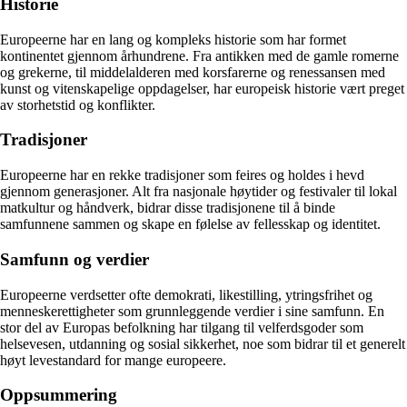
Historie
Europeerne har en lang og kompleks historie som har formet
kontinentet gjennom århundrene. Fra antikken med de gamle romerne
og grekerne, til middelalderen med korsfarerne og renessansen med
kunst og vitenskapelige oppdagelser, har europeisk historie vært preget
av storhetstid og konflikter.
Tradisjoner
Europeerne har en rekke tradisjoner som feires og holdes i hevd
gjennom generasjoner. Alt fra nasjonale høytider og festivaler til lokal
matkultur og håndverk, bidrar disse tradisjonene til å binde
samfunnene sammen og skape en følelse av fellesskap og identitet.
Samfunn og verdier
Europeerne verdsetter ofte demokrati, likestilling, ytringsfrihet og
menneskerettigheter som grunnleggende verdier i sine samfunn. En
stor del av Europas befolkning har tilgang til velferdsgoder som
helsevesen, utdanning og sosial sikkerhet, noe som bidrar til et generelt
høyt levestandard for mange europeere.
Oppsummering