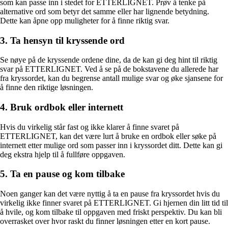
som kan passe inn i stedet for ETTERLIGNET. Prøv å tenke på
alternative ord som betyr det samme eller har lignende betydning.
Dette kan åpne opp muligheter for å finne riktig svar.
3. Ta hensyn til kryssende ord
Se nøye på de kryssende ordene dine, da de kan gi deg hint til riktig
svar på ETTERLIGNET. Ved å se på de bokstavene du allerede har
fra kryssordet, kan du begrense antall mulige svar og øke sjansene for
å finne den riktige løsningen.
4. Bruk ordbok eller internett
Hvis du virkelig står fast og ikke klarer å finne svaret på
ETTERLIGNET, kan det være lurt å bruke en ordbok eller søke på
internett etter mulige ord som passer inn i kryssordet ditt. Dette kan gi
deg ekstra hjelp til å fullføre oppgaven.
5. Ta en pause og kom tilbake
Noen ganger kan det være nyttig å ta en pause fra kryssordet hvis du
virkelig ikke finner svaret på ETTERLIGNET. Gi hjernen din litt tid til
å hvile, og kom tilbake til oppgaven med friskt perspektiv. Du kan bli
overrasket over hvor raskt du finner løsningen etter en kort pause.