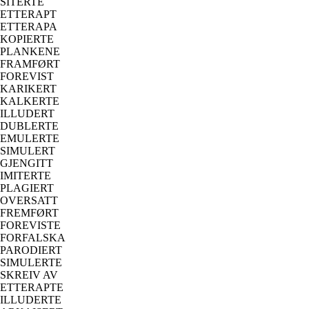
SITERTE
ETTERAPT
ETTERAPA
KOPIERTE
PLANKENE
FRAMFØRT
FOREVIST
KARIKERT
KALKERTE
ILLUDERT
DUBLERTE
EMULERTE
SIMULERT
GJENGITT
IMITERTE
PLAGIERT
OVERSATT
FREMFØRT
FOREVISTE
FORFALSKA
PARODIERT
SIMULERTE
SKREIV AV
ETTERAPTE
ILLUDERTE