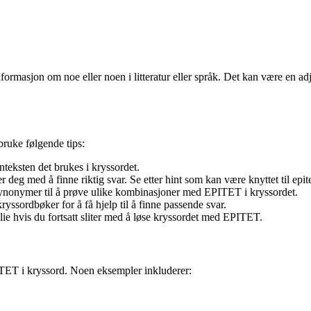
nformasjon om noe eller noen i litteratur eller språk. Det kan være en ad
bruke følgende tips:
teksten det brukes i kryssordet.
deg med å finne riktig svar. Se etter hint som kan være knyttet til epite
nonymer til å prøve ulike kombinasjoner med EPITET i kryssordet.
ryssordbøker for å få hjelp til å finne passende svar.
lie hvis du fortsatt sliter med å løse kryssordet med EPITET.
TET i kryssord. Noen eksempler inkluderer: