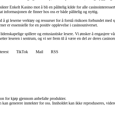
 Enkelt Kasino mot å bli en pålitelig kilde for alle casinointeresserte. 
at informasjonen de finner hos oss er både pålitelig og nyttig.
 å gi leserne verktøy og ressurser for å forstå risikoen forbundet med sp
ner er essensielle for en positiv opplevelse i casinouniverset.
 lidenskapelige spillere og entusiastiske lesere. Vi ønsker å engasjere v
ter leseren i sentrum, og vi ser frem til å være en del av deres casinore
terest
TikTok
Mail
RSS
on for kjøp gjennom anbefalte produkter.
kan generere inntekter for oss. Innholdet kan ikke reproduseres, videredi