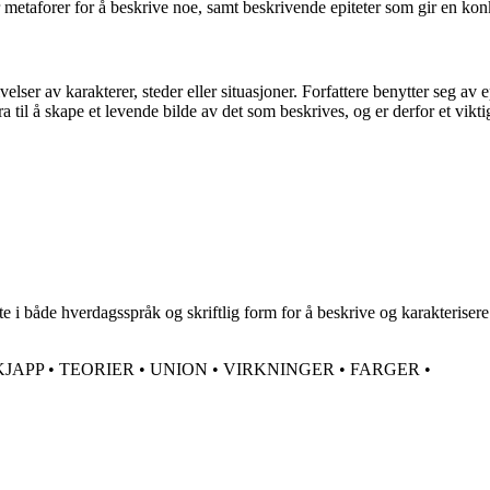
r metaforer for å beskrive noe, samt beskrivende epiteter som gir en kon
velser av karakterer, steder eller situasjoner. Forfattere benytter seg av 
 til å skape et levende bilde av det som beskrives, og er derfor et viktig
fte i både hverdagsspråk og skriftlig form for å beskrive og karakteriser
KJAPP
•
TEORIER
•
UNION
•
VIRKNINGER
•
FARGER
•