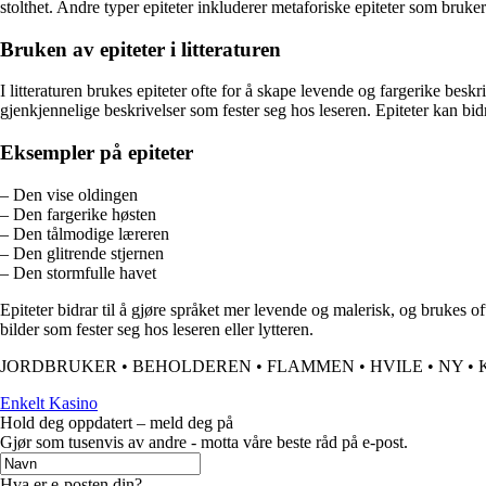
stolthet. Andre typer epiteter inkluderer metaforiske epiteter som bruke
Bruken av epiteter i litteraturen
I litteraturen brukes epiteter ofte for å skape levende og fargerike beskri
gjenkjennelige beskrivelser som fester seg hos leseren. Epiteter kan bidra
Eksempler på epiteter
– Den vise oldingen
– Den fargerike høsten
– Den tålmodige læreren
– Den glitrende stjernen
– Den stormfulle havet
Epiteter bidrar til å gjøre språket mer levende og malerisk, og brukes o
bilder som fester seg hos leseren eller lytteren.
JORDBRUKER
•
BEHOLDEREN
•
FLAMMEN
•
HVILE
•
NY
•
Enkelt Kasino
Hold deg oppdatert – meld deg på
Gjør som tusenvis av andre - motta våre beste råd på e-post.
Hva er e-posten din?