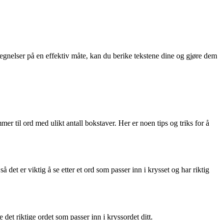
tegnelser på en effektiv måte, kan du berike tekstene dine og gjøre dem
 til ord med ulikt antall bokstaver. Her er noen tips og triks for å
å det er viktig å se etter et ord som passer inn i krysset og har riktig
det riktige ordet som passer inn i kryssordet ditt.