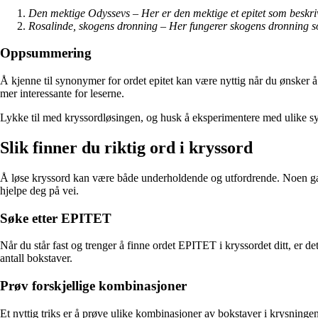
Den mektige Odyssevs – Her er den mektige et epitet som beskri
Rosalinde, skogens dronning – Her fungerer skogens dronning so
Oppsummering
Å kjenne til synonymer for ordet epitet kan være nyttig når du ønsker å
mer interessante for leserne.
Lykke til med kryssordløsingen, og husk å eksperimentere med ulike sy
Slik finner du riktig ord i kryssord
Å løse kryssord kan være både underholdende og utfordrende. Noen ganger
hjelpe deg på vei.
Søke etter EPITET
Når du står fast og trenger å finne ordet EPITET i kryssordet ditt, er det
antall bokstaver.
Prøv forskjellige kombinasjoner
Et nyttig triks er å prøve ulike kombinasjoner av bokstaver i krysningen