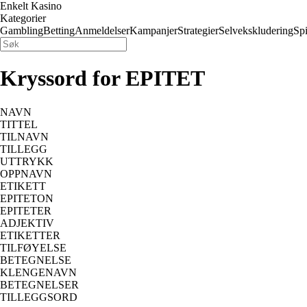
Enkelt Kasino
Kategorier
Gambling
Betting
Anmeldelser
Kampanjer
Strategier
Selvekskludering
Spi
Kryssord for EPITET
NAVN
TITTEL
TILNAVN
TILLEGG
UTTRYKK
OPPNAVN
ETIKETT
EPITETON
EPITETER
ADJEKTIV
ETIKETTER
TILFØYELSE
BETEGNELSE
KLENGENAVN
BETEGNELSER
TILLEGGSORD