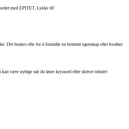
ssordet med EPITET. Lykke til!
åte. Det brukes ofte for å formidle en bestemt egenskap eller kvalitet
kan være nyttige når du løser kryssord eller skriver tekster: