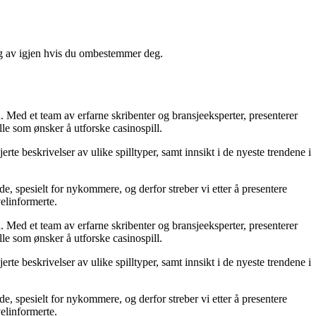
eg av igjen hvis du ombestemmer deg.
. Med et team av erfarne skribenter og bransjeeksperter, presenterer
lle som ønsker å utforske casinospill.
rte beskrivelser av ulike spilltyper, samt innsikt i de nyeste trendene i
de, spesielt for nykommere, og derfor streber vi etter å presentere
elinformerte.
. Med et team av erfarne skribenter og bransjeeksperter, presenterer
lle som ønsker å utforske casinospill.
rte beskrivelser av ulike spilltyper, samt innsikt i de nyeste trendene i
de, spesielt for nykommere, og derfor streber vi etter å presentere
elinformerte.