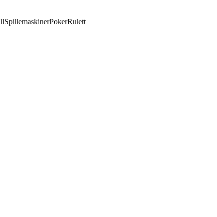
ll
Spillemaskiner
Poker
Rulett