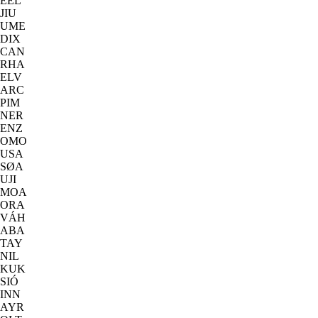
EEL
JIU
UME
DIX
CAN
RHA
ELV
ARC
PIM
NER
ENZ
OMO
USA
SØA
UJI
MOA
ORA
VÁH
ABA
TAY
NIL
KUK
SIÓ
INN
AYR