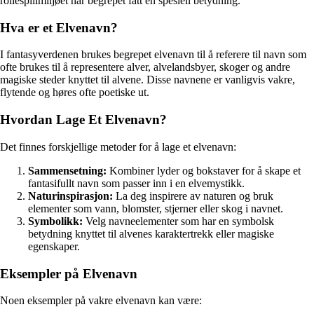
rollespillmiljøet har begrepet fått en spesiell betydning.
Hva er et Elvenavn?
I fantasyverdenen brukes begrepet elvenavn til å referere til navn som
ofte brukes til å representere alver, alvelandsbyer, skoger og andre
magiske steder knyttet til alvene. Disse navnene er vanligvis vakre,
flytende og høres ofte poetiske ut.
Hvordan Lage Et Elvenavn?
Det finnes forskjellige metoder for å lage et elvenavn:
Sammensetning:
Kombiner lyder og bokstaver for å skape et
fantasifullt navn som passer inn i en elvemystikk.
Naturinspirasjon:
La deg inspirere av naturen og bruk
elementer som vann, blomster, stjerner eller skog i navnet.
Symbolikk:
Velg navneelementer som har en symbolsk
betydning knyttet til alvenes karaktertrekk eller magiske
egenskaper.
Eksempler på Elvenavn
Noen eksempler på vakre elvenavn kan være: