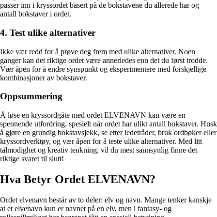
passer inn i kryssordet basert på de bokstavene du allerede har og
antall bokstaver i ordet.
4. Test ulike alternativer
Ikke vær redd for å prøve deg frem med ulike alternativer. Noen
ganger kan det riktige ordet være annerledes enn det du først trodde.
Vær åpen for å endre synspunkt og eksperimentere med forskjellige
kombinasjoner av bokstaver.
Oppsummering
Å løse en kryssordgåte med ordet ELVENAVN kan være en
spennende utfordring, spesielt når ordet har ulikt antall bokstaver. Husk
å gjøre en grundig bokstavsjekk, se etter ledetråder, bruk ordbøker eller
kryssordverktøy, og vær åpen for å teste ulike alternativer. Med litt
tålmodighet og kreativ tenkning, vil du mest sannsynlig finne det
riktige svaret til slutt!
Hva Betyr Ordet ELVENAVN?
Ordet elvenavn består av to deler: elv og navn. Mange tenker kanskje
at et elvenavn kun er navnet på en elv, men i fantasy- og