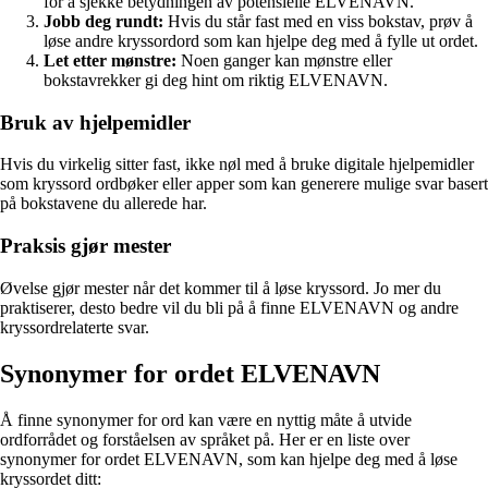
for å sjekke betydningen av potensielle ELVENAVN.
Jobb deg rundt:
Hvis du står fast med en viss bokstav, prøv å
løse andre kryssordord som kan hjelpe deg med å fylle ut ordet.
Let etter mønstre:
Noen ganger kan mønstre eller
bokstavrekker gi deg hint om riktig ELVENAVN.
Bruk av hjelpemidler
Hvis du virkelig sitter fast, ikke nøl med å bruke digitale hjelpemidler
som kryssord ordbøker eller apper som kan generere mulige svar basert
på bokstavene du allerede har.
Praksis gjør mester
Øvelse gjør mester når det kommer til å løse kryssord. Jo mer du
praktiserer, desto bedre vil du bli på å finne ELVENAVN og andre
kryssordrelaterte svar.
Synonymer for ordet ELVENAVN
Å finne synonymer for ord kan være en nyttig måte å utvide
ordforrådet og forståelsen av språket på. Her er en liste over
synonymer for ordet ELVENAVN, som kan hjelpe deg med å løse
kryssordet ditt: