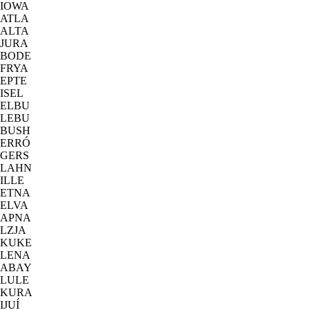
IOWA
ATLA
ALTA
JURA
BODE
FRYA
EPTE
ISEL
ELBU
LEBU
BUSH
ERRÓ
GERS
LAHN
ILLE
ETNA
ELVA
APNA
LZJA
KUKE
LENA
ABAY
LULE
KURA
IJUÍ