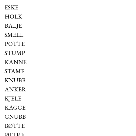
ESKE
HOLK
BALJE
SMELL
POTTE
STUMP
KANNE
STAMP
KNUBB
ANKER
KJELE
KAGGE
GNUBB
BØTTE
ØLTRE