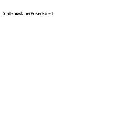
ll
Spillemaskiner
Poker
Rulett