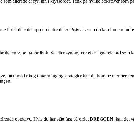
om allerede er fylt inn i kryssordet. Tenk på hvilke bokstaver som 
 lurt å dele det opp i mindre deler. Prøv å se om du kan finne mindre o
ruke en synonymordbok. Se etter synonymer eller lignende ord som kan 
en med riktig tilnærming og strategier kan du komme nærmere en løsnin
ningen!
ordrende oppgave. Hvis du har stått fast på ordet DREGGEN, kan det v