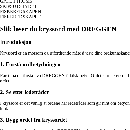
GATE I TROMS
SKIPSUTSTYRET
FISKEREDSKAPEN
FISKEREDSKAPET
Slik løser du kryssord med DREGGEN
Introduksjon
Kryssord er en morsom og utfordrende måte å teste dine ordkunnskaper 
1. Forstå ordbetydningen
Først må du forstå hva DREGGEN faktisk betyr. Ordet kan henvise til ul
ordet.
2. Se etter ledetråder
I kryssord er det vanlig at ordene har ledetråder som gir hint om be
hint.
3. Bygg ordet fra kryssordet