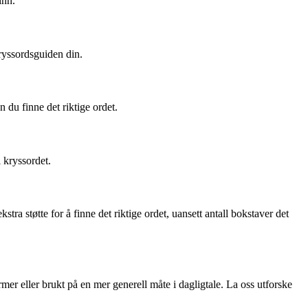
inn.
kryssordsguiden din.
 du finne det riktige ordet.
 kryssordet.
ra støtte for å finne det riktige ordet, uansett antall bokstaver det
rmer eller brukt på en mer generell måte i dagligtale. La oss utforske