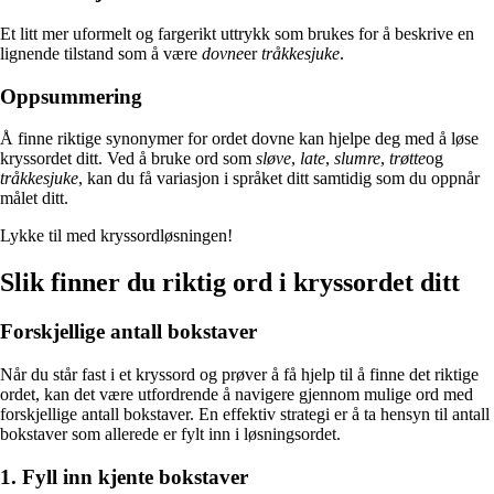
Et litt mer uformelt og fargerikt uttrykk som brukes for å beskrive en
lignende tilstand som å være
dovne
er
tråkkesjuke
.
Oppsummering
Å finne riktige synonymer for ordet dovne kan hjelpe deg med å løse
kryssordet ditt. Ved å bruke ord som
sløve
,
late
,
slumre
,
trøtte
og
tråkkesjuke
, kan du få variasjon i språket ditt samtidig som du oppnår
målet ditt.
Lykke til med kryssordløsningen!
Slik finner du riktig ord i kryssordet ditt
Forskjellige antall bokstaver
Når du står fast i et kryssord og prøver å få hjelp til å finne det riktige
ordet, kan det være utfordrende å navigere gjennom mulige ord med
forskjellige antall bokstaver. En effektiv strategi er å ta hensyn til antall
bokstaver som allerede er fylt inn i løsningsordet.
1. Fyll inn kjente bokstaver