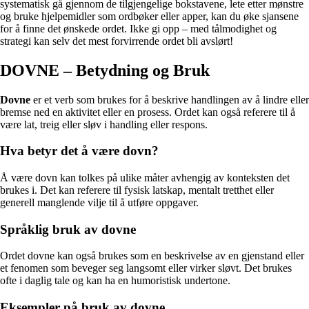
systematisk gå gjennom de tilgjengelige bokstavene, lete etter mønstre
og bruke hjelpemidler som ordbøker eller apper, kan du øke sjansene
for å finne det ønskede ordet. Ikke gi opp – med tålmodighet og
strategi kan selv det mest forvirrende ordet bli avslørt!
DOVNE – Betydning og Bruk
Dovne
er et verb som brukes for å beskrive handlingen av å lindre eller
bremse ned en aktivitet eller en prosess. Ordet kan også referere til å
være lat, treig eller sløv i handling eller respons.
Hva betyr det å være dovn?
Å være dovn kan tolkes på ulike måter avhengig av konteksten det
brukes i. Det kan referere til fysisk latskap, mentalt tretthet eller
generell manglende vilje til å utføre oppgaver.
Språklig bruk av dovne
Ordet dovne kan også brukes som en beskrivelse av en gjenstand eller
et fenomen som beveger seg langsomt eller virker sløvt. Det brukes
ofte i daglig tale og kan ha en humoristisk undertone.
Eksempler på bruk av dovne