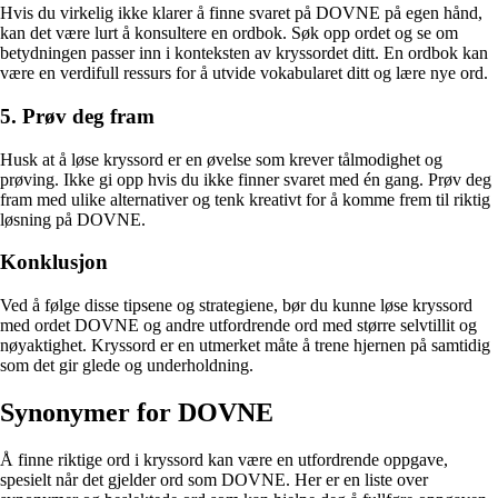
Hvis du virkelig ikke klarer å finne svaret på DOVNE på egen hånd,
kan det være lurt å konsultere en ordbok. Søk opp ordet og se om
betydningen passer inn i konteksten av kryssordet ditt. En ordbok kan
være en verdifull ressurs for å utvide vokabularet ditt og lære nye ord.
5. Prøv deg fram
Husk at å løse kryssord er en øvelse som krever tålmodighet og
prøving. Ikke gi opp hvis du ikke finner svaret med én gang. Prøv deg
fram med ulike alternativer og tenk kreativt for å komme frem til riktig
løsning på DOVNE.
Konklusjon
Ved å følge disse tipsene og strategiene, bør du kunne løse kryssord
med ordet DOVNE og andre utfordrende ord med større selvtillit og
nøyaktighet. Kryssord er en utmerket måte å trene hjernen på samtidig
som det gir glede og underholdning.
Synonymer for DOVNE
Å finne riktige ord i kryssord kan være en utfordrende oppgave,
spesielt når det gjelder ord som DOVNE. Her er en liste over