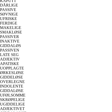
KAPUTT
DÅRLIGE
PASSIVE
SØVNIGE
UFRISKE
FERDIGE
MAKELIGE
SMAKLØSE
PASSIVER
INAKTIVE
GIDDALØS
PASSIVEN
LATE SEG
ADJEKTIV
APATISKE
UOPPLAGTE
ØRKESLØSE
GIDDELØSE
OVERLEGNE
INDOLENTE
GIDDALØSE
UFØLSOMME
SKRØPELIGE
UGIDDELIGE
ADJEKTIVET