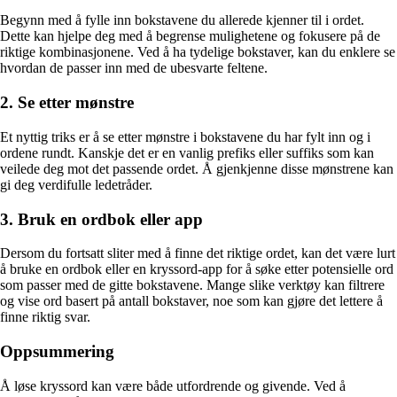
Begynn med å fylle inn bokstavene du allerede kjenner til i ordet.
Dette kan hjelpe deg med å begrense mulighetene og fokusere på de
riktige kombinasjonene. Ved å ha tydelige bokstaver, kan du enklere se
hvordan de passer inn med de ubesvarte feltene.
2. Se etter mønstre
Et nyttig triks er å se etter mønstre i bokstavene du har fylt inn og i
ordene rundt. Kanskje det er en vanlig prefiks eller suffiks som kan
veilede deg mot det passende ordet. Å gjenkjenne disse mønstrene kan
gi deg verdifulle ledetråder.
3. Bruk en ordbok eller app
Dersom du fortsatt sliter med å finne det riktige ordet, kan det være lurt
å bruke en ordbok eller en kryssord-app for å søke etter potensielle ord
som passer med de gitte bokstavene. Mange slike verktøy kan filtrere
og vise ord basert på antall bokstaver, noe som kan gjøre det lettere å
finne riktig svar.
Oppsummering
Å løse kryssord kan være både utfordrende og givende. Ved å