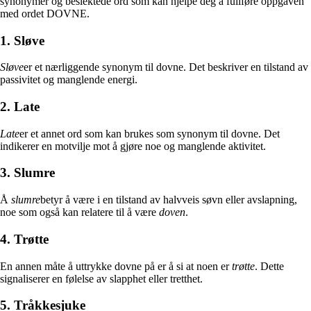
synonymer og beslektede ord som kan hjelpe deg å fullføre oppgaven
med ordet DOVNE.
1. Sløve
Sløve
er et nærliggende synonym til dovne. Det beskriver en tilstand av
passivitet og manglende energi.
2. Late
Late
er et annet ord som kan brukes som synonym til dovne. Det
indikerer en motvilje mot å gjøre noe og manglende aktivitet.
3. Slumre
Å
slumre
betyr å være i en tilstand av halvveis søvn eller avslapning,
noe som også kan relatere til å være
doven
.
4. Trøtte
En annen måte å uttrykke dovne på er å si at noen er
trøtte
. Dette
signaliserer en følelse av slapphet eller tretthet.
5. Tråkkesjuke