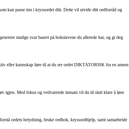
kan passe inn i kryssordet ditt. Dette vil utvide ditt ordforråd og
 generere mulige svar basert på bokstavene du allerede har, og gi deg
ektiv eller kunnskap føre til at du ser ordet DIKTATORISK fra en annen
v igjen. Med fokus og vedvarende innsats vil du til slutt klare å løse
forstå ordets betydning, bruke ordbok, kryssordhjelp, samt samarbeide