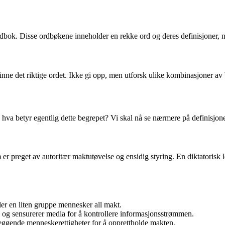
dbok. Disse ordbøkene inneholder en rekke ord og deres definisjoner, no
ne det riktige ordet. Ikke gi opp, men utforsk ulike kombinasjoner av b
en hva betyr egentlig dette begrepet? Vi skal nå se nærmere på definisjon
m er preget av autoritær maktutøvelse og ensidig styring. En diktatorisk 
ler en liten gruppe mennesker all makt.
en og sensurerer media for å kontrollere informasjonsstrømmen.
leggende menneskerettigheter for å opprettholde makten.