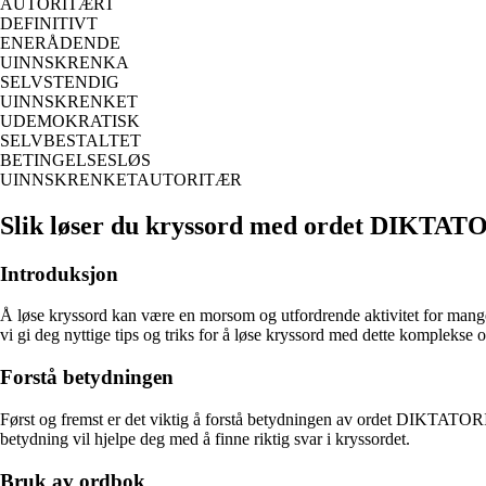
AUTORITÆRT
DEFINITIVT
ENERÅDENDE
UINNSKRENKA
SELVSTENDIG
UINNSKRENKET
UDEMOKRATISK
SELVBESTALTET
BETINGELSESLØS
UINNSKRENKETAUTORITÆR
Slik løser du kryssord med ordet DIKTA
Introduksjon
Å løse kryssord kan være en morsom og utfordrende aktivitet for mang
vi gi deg nyttige tips og triks for å løse kryssord med dette komplekse o
Forstå betydningen
Først og fremst er det viktig å forstå betydningen av ordet DIKTATORISK
betydning vil hjelpe deg med å finne riktig svar i kryssordet.
Bruk av ordbok