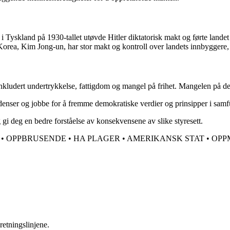
i Tyskland på 1930-tallet utøvde Hitler diktatorisk makt og førte landet
ea, Kim Jong-un, har stor makt og kontroll over landets innbyggere, o
kludert undertrykkelse, fattigdom og mangel på frihet. Mangelen på demok
denser og jobbe for å fremme demokratiske verdier og prinsipper i samf
g gi deg en bedre forståelse av konsekvensene av slike styresett.
•
OPPBRUSENDE
•
HA PLAGER
•
AMERIKANSK STAT
•
OPP
etningslinjene.