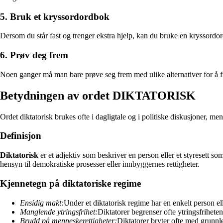
5. Bruk et kryssordordbok
Dersom du står fast og trenger ekstra hjelp, kan du bruke en kryssordor
6. Prøv deg frem
Noen ganger må man bare prøve seg frem med ulike alternativer for å fin
Betydningen av ordet DIKTATORISK
Ordet diktatorisk brukes ofte i dagligtale og i politiske diskusjoner, m
Definisjon
Diktatorisk
er et adjektiv som beskriver en person eller et styresett so
hensyn til demokratiske prosesser eller innbyggernes rettigheter.
Kjennetegn på diktatoriske regime
Ensidig makt:
Under et diktatorisk regime har en enkelt person el
Manglende ytringsfrihet:
Diktatorer begrenser ofte ytringsfrihet
Brudd på menneskerettigheter:
Diktatorer bryter ofte med grunn