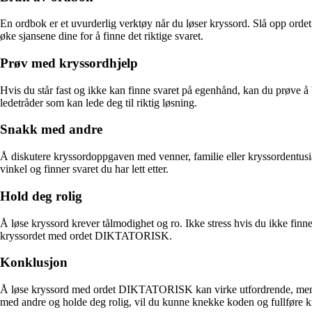
En ordbok er et uvurderlig verktøy når du løser kryssord. Slå opp orde
øke sjansene dine for å finne det riktige svaret.
Prøv med kryssordhjelp
Hvis du står fast og ikke kan finne svaret på egenhånd, kan du prøve å 
ledetråder som kan lede deg til riktig løsning.
Snakk med andre
Å diskutere kryssordoppgaven med venner, familie eller kryssordentusi
vinkel og finner svaret du har lett etter.
Hold deg rolig
Å løse kryssord krever tålmodighet og ro. Ikke stress hvis du ikke finne
kryssordet med ordet DIKTATORISK.
Konklusjon
Å løse kryssord med ordet DIKTATORISK kan virke utfordrende, men med 
med andre og holde deg rolig, vil du kunne knekke koden og fullføre k