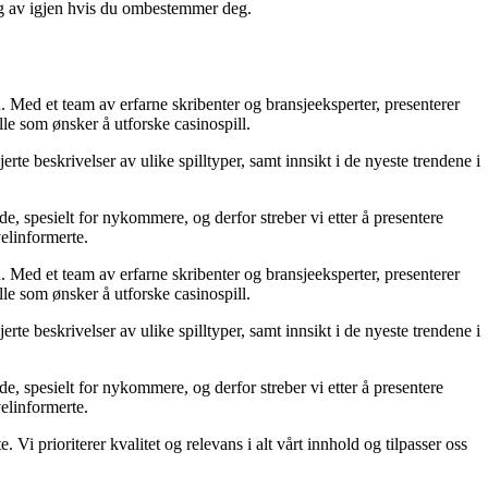
eg av igjen hvis du ombestemmer deg.
. Med et team av erfarne skribenter og bransjeeksperter, presenterer
lle som ønsker å utforske casinospill.
rte beskrivelser av ulike spilltyper, samt innsikt i de nyeste trendene i
de, spesielt for nykommere, og derfor streber vi etter å presentere
elinformerte.
. Med et team av erfarne skribenter og bransjeeksperter, presenterer
lle som ønsker å utforske casinospill.
rte beskrivelser av ulike spilltyper, samt innsikt i de nyeste trendene i
de, spesielt for nykommere, og derfor streber vi etter å presentere
elinformerte.
Vi prioriterer kvalitet og relevans i alt vårt innhold og tilpasser oss