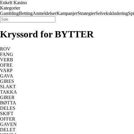
Enkelt Kasino
Kategorier
Gambling
Betting
Anmeldelser
Kampanjer
Strategier
Selvekskludering
Spi
Kryssord for BYTTER
ROV
FANG
VERB
OFRE
VARP
GAVA
GIRES
SLAKT
TAKKA
GIRER
BØTTA
DELES
SKIFT
OFFER
GAVEN
DELET