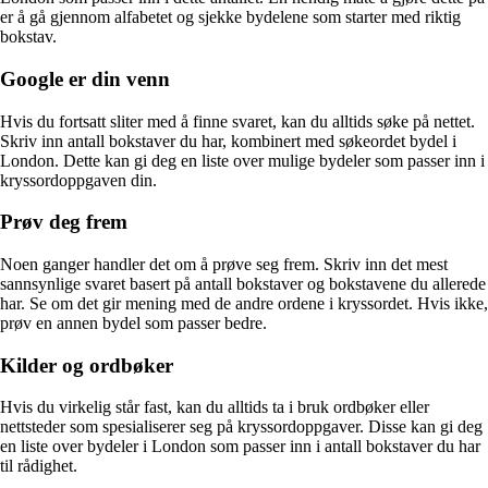
er å gå gjennom alfabetet og sjekke bydelene som starter med riktig
bokstav.
Google er din venn
Hvis du fortsatt sliter med å finne svaret, kan du alltids søke på nettet.
Skriv inn antall bokstaver du har, kombinert med søkeordet bydel i
London. Dette kan gi deg en liste over mulige bydeler som passer inn i
kryssordoppgaven din.
Prøv deg frem
Noen ganger handler det om å prøve seg frem. Skriv inn det mest
sannsynlige svaret basert på antall bokstaver og bokstavene du allerede
har. Se om det gir mening med de andre ordene i kryssordet. Hvis ikke,
prøv en annen bydel som passer bedre.
Kilder og ordbøker
Hvis du virkelig står fast, kan du alltids ta i bruk ordbøker eller
nettsteder som spesialiserer seg på kryssordoppgaver. Disse kan gi deg
en liste over bydeler i London som passer inn i antall bokstaver du har
til rådighet.