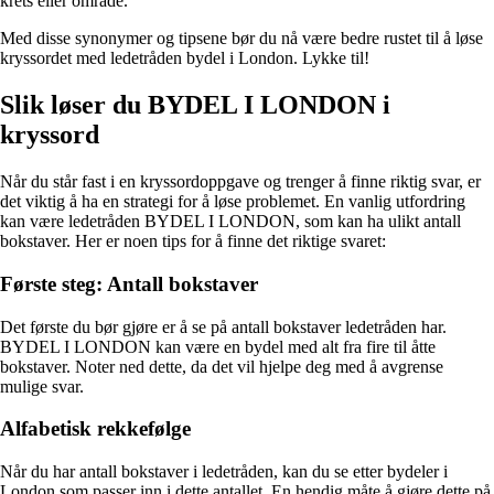
krets eller område.
Med disse synonymer og tipsene bør du nå være bedre rustet til å løse
kryssordet med ledetråden bydel i London. Lykke til!
Slik løser du BYDEL I LONDON i
kryssord
Når du står fast i en kryssordoppgave og trenger å finne riktig svar, er
det viktig å ha en strategi for å løse problemet. En vanlig utfordring
kan være ledetråden BYDEL I LONDON, som kan ha ulikt antall
bokstaver. Her er noen tips for å finne det riktige svaret:
Første steg: Antall bokstaver
Det første du bør gjøre er å se på antall bokstaver ledetråden har.
BYDEL I LONDON kan være en bydel med alt fra fire til åtte
bokstaver. Noter ned dette, da det vil hjelpe deg med å avgrense
mulige svar.
Alfabetisk rekkefølge
Når du har antall bokstaver i ledetråden, kan du se etter bydeler i
London som passer inn i dette antallet. En hendig måte å gjøre dette på