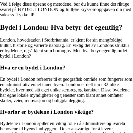
Ved å følge disse tipsene og metodene, bør du kunne finne det riktige
svaret på BYDEL I LONDON og fullføre kryssordoppgaven din med
suksess. Lykke til!
Bydel i London: Hva betyr det egentlig?
London, hovedstaden i Storbritannia, er kjent for sin mangfoldige
kultur, historie og varierte nabolag. En viktig del av Londons struktur
er bydelene, også kjent som boroughs. Men hva betyr egentlig ordet
bydel i London?
Hva er en bydel i London?
En bydel i London refererer til et geografisk område som fungerer som
en administrativ enhet innen byen. London er delt inn i 32 ulike
bydeler, hver med sitt eget unike særpreg og karakter. Disse bydelene
har egne lokale myndigheter og tjenester som blant annet omfatter
skoler, veier, renovasjon og boligplanlegging.
Hvorfor er bydelene i London viktige?
Bydelene i London spiller en viktig rolle i å administrere og ivareta
behovene til byens innbyggere. De er ansvarlige for å levere