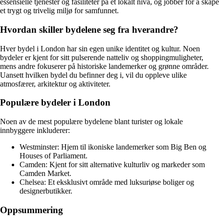
essensielle tjenester og fasiliteter på et lokalt nivå, og jobber for å skape
et trygt og trivelig miljø for samfunnet.
Hvordan skiller bydelene seg fra hverandre?
Hver bydel i London har sin egen unike identitet og kultur. Noen
bydeler er kjent for sitt pulserende natteliv og shoppingmuligheter,
mens andre fokuserer på historiske landemerker og grønne områder.
Uansett hvilken bydel du befinner deg i, vil du oppleve ulike
atmosfærer, arkitektur og aktiviteter.
Populære bydeler i London
Noen av de mest populære bydelene blant turister og lokale
innbyggere inkluderer:
Westminster: Hjem til ikoniske landemerker som Big Ben og
Houses of Parliament.
Camden: Kjent for sitt alternative kulturliv og markeder som
Camden Market.
Chelsea: Et eksklusivt område med luksuriøse boliger og
designerbutikker.
Oppsummering