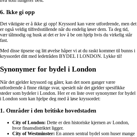
hva som fungerer best.
6. Ikke gi opp
Det viktigste er å ikke gi opp! Kryssord kan være utfordrende, men det
er også veldig tilfredsstillende når du endelig løser dem. Ta deg tid,
vær tålmodig og husk at det er lov å be om hjelp hvis du virkelig står
fast.
Med disse tipsene og litt øvelse håper vi at du raskt kommer til bunns i
kryssordet ditt med ledetråden BYDEL I LONDON. Lykke til!
Synonymer for bydel i London
Når det gjelder kryssord og gåter, kan det noen ganger være
utfordrende å finne riktige svar, spesielt når det gjelder spesifikke
steder som bydeler i London. Her er en liste over synonymer for bydel
i London som kan hjelpe deg med å løse kryssordet:
1. Områder i den britiske hovedstaden
City of London:
Dette er den historiske kjernen av London,
hvor finansdistriktet ligger.
City of Westminster:
En annen sentral bydel som huser mange