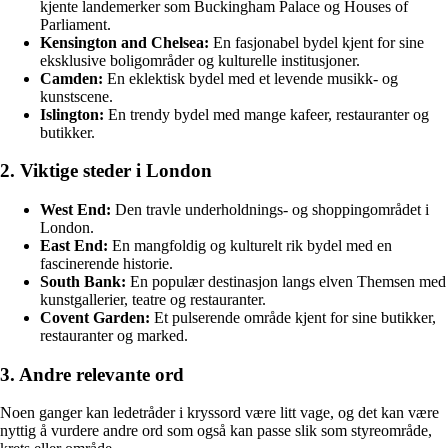
kjente landemerker som Buckingham Palace og Houses of
Parliament.
Kensington and Chelsea:
En fasjonabel bydel kjent for sine
eksklusive boligområder og kulturelle institusjoner.
Camden:
En eklektisk bydel med et levende musikk- og
kunstscene.
Islington:
En trendy bydel med mange kafeer, restauranter og
butikker.
2. Viktige steder i London
West End:
Den travle underholdnings- og shoppingområdet i
London.
East End:
En mangfoldig og kulturelt rik bydel med en
fascinerende historie.
South Bank:
En populær destinasjon langs elven Themsen med
kunstgallerier, teatre og restauranter.
Covent Garden:
Et pulserende område kjent for sine butikker,
restauranter og marked.
3. Andre relevante ord
Noen ganger kan ledetråder i kryssord være litt vage, og det kan være
nyttig å vurdere andre ord som også kan passe slik som styreområde,