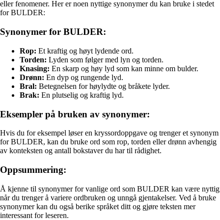
eller fenomener. Her er noen nyttige synonymer du kan bruke i stedet
for BULDER:
Synonymer for BULDER:
Rop:
Et kraftig og høyt lydende ord.
Torden:
Lyden som følger med lyn og torden.
Knasing:
En skarp og høy lyd som kan minne om bulder.
Drønn:
En dyp og rungende lyd.
Bral:
Betegnelsen for høylydte og bråkete lyder.
Brak:
En plutselig og kraftig lyd.
Eksempler på bruken av synonymer:
Hvis du for eksempel løser en kryssordoppgave og trenger et synonym
for BULDER, kan du bruke ord som rop, torden eller drønn avhengig
av konteksten og antall bokstaver du har til rådighet.
Oppsummering:
Å kjenne til synonymer for vanlige ord som BULDER kan være nyttig
når du trenger å variere ordbruken og unngå gjentakelser. Ved å bruke
synonymer kan du også berike språket ditt og gjøre teksten mer
interessant for leseren.