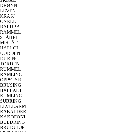
SKRÅL
DRØNN
LEVEN
KRASJ
GNELL
BALUBA
RAMMEL
STÅHEI
MISLÅT
HALLOI
UORDEN
DURING
TORDEN
RUMMEL
RAMLING
OPPSTYR
BRUSING
BALLADE
RUMLING
SURRING
ELVELARM
RABALDER
KAKOFONI
BULDRING
BRUDULJE