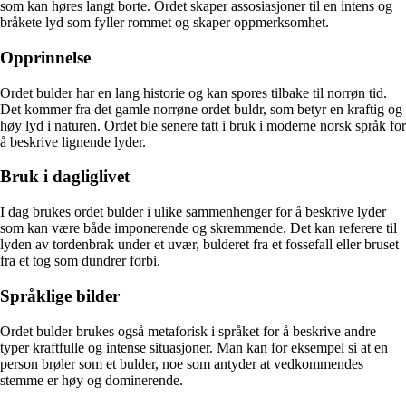
som kan høres langt borte. Ordet skaper assosiasjoner til en intens og
bråkete lyd som fyller rommet og skaper oppmerksomhet.
Opprinnelse
Ordet bulder har en lang historie og kan spores tilbake til norrøn tid.
Det kommer fra det gamle norrøne ordet buldr, som betyr en kraftig og
høy lyd i naturen. Ordet ble senere tatt i bruk i moderne norsk språk for
å beskrive lignende lyder.
Bruk i dagliglivet
I dag brukes ordet bulder i ulike sammenhenger for å beskrive lyder
som kan være både imponerende og skremmende. Det kan referere til
lyden av tordenbrak under et uvær, bulderet fra et fossefall eller bruset
fra et tog som dundrer forbi.
Språklige bilder
Ordet bulder brukes også metaforisk i språket for å beskrive andre
typer kraftfulle og intense situasjoner. Man kan for eksempel si at en
person brøler som et bulder, noe som antyder at vedkommendes
stemme er høy og dominerende.