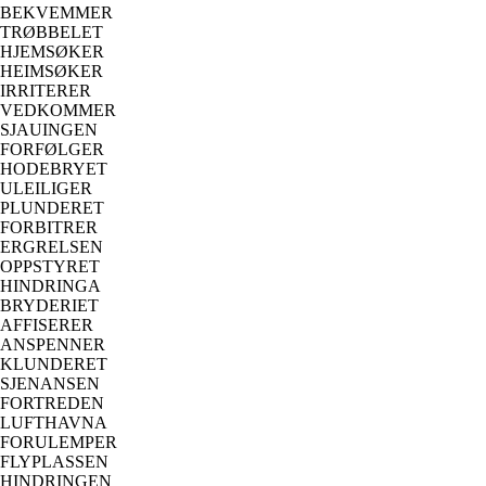
BEKVEMMER
TRØBBELET
HJEMSØKER
HEIMSØKER
IRRITERER
VEDKOMMER
SJAUINGEN
FORFØLGER
HODEBRYET
ULEILIGER
PLUNDERET
FORBITRER
ERGRELSEN
OPPSTYRET
HINDRINGA
BRYDERIET
AFFISERER
ANSPENNER
KLUNDERET
SJENANSEN
FORTREDEN
LUFTHAVNA
FORULEMPER
FLYPLASSEN
HINDRINGEN