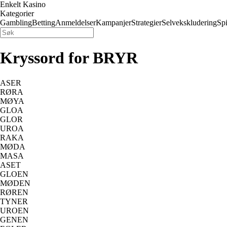
Enkelt Kasino
Kategorier
Gambling
Betting
Anmeldelser
Kampanjer
Strategier
Selvekskludering
Spi
Kryssord for BRYR
ASER
RØRA
MØYA
GLOA
GLOR
UROA
RAKA
MØDA
MASA
ASET
GLOEN
MØDEN
RØREN
TYNER
UROEN
GENEN