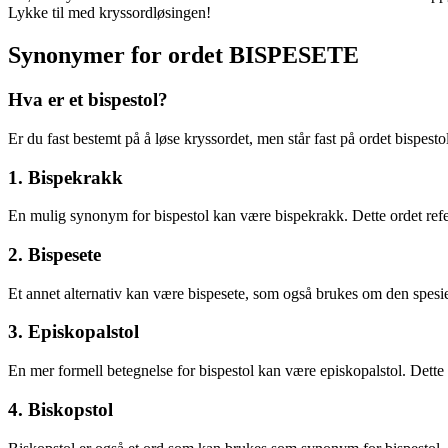
Lykke til med kryssordløsingen!
Synonymer for ordet BISPESETE
Hva er et bispestol?
Er du fast bestemt på å løse kryssordet, men står fast på ordet bispest
1. Bispekrakk
En mulig synonym for bispestol kan være bispekrakk. Dette ordet refere
2. Bispesete
Et annet alternativ kan være bispesete, som også brukes om den spesiel
3. Episkopalstol
En mer formell betegnelse for bispestol kan være episkopalstol. Dette o
4. Biskopstol