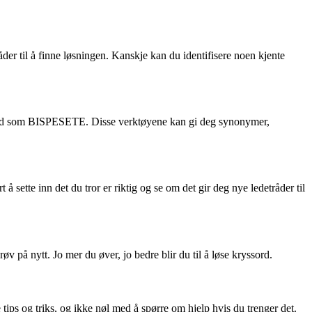
r til å finne løsningen. Kanskje kan du identifisere noen kjente
lig ord som BISPESETE. Disse verktøyene kan gi deg synonymer,
 sette inn det du tror er riktig og se om det gir deg nye ledetråder til
på nytt. Jo mer du øver, jo bedre blir du til å løse kryssord.
ps og triks, og ikke nøl med å spørre om hjelp hvis du trenger det.