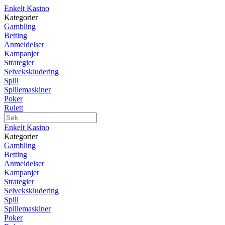
Enkelt Kasino
Kategorier
Gambling
Betting
Anmeldelser
Kampanjer
Strategier
Selvekskludering
Spill
Spillemaskiner
Poker
Rulett
Enkelt Kasino
Kategorier
Gambling
Betting
Anmeldelser
Kampanjer
Strategier
Selvekskludering
Spill
Spillemaskiner
Poker