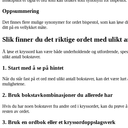
Biskopstol er også et ord som kan brukes som synonym for bispestol. Det
Oppsummering
Det finnes flere mulige synonymer for ordet bispestol, som kan løse dit
ditt på en vellykket måte.
Slik finner du det riktige ordet med ulikt a
Å løse et kryssord kan være både underholdende og utfordrende, spesi
ulikt antall bokstaver.
1. Start med å se på hintet
Når du står fast på et ord med ulikt antall bokstaver, kan det være lur
mulighetene.
2. Bruk bokstavkombinasjoner du allerede har
Hvis du har noen bokstaver fra andre ord i kryssordet, kan du prøve å
resten av ordet.
3. Bruk en ordbok eller et kryssordoppslagsverk