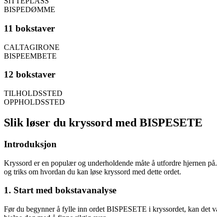
SITTEPLASS
BISPEDØMME
11 bokstaver
CALTAGIRONE
BISPEEMBETE
12 bokstaver
TILHOLDSSTED
OPPHOLDSSTED
Slik løser du kryssord med BISPESETE
Introduksjon
Kryssord er en populær og underholdende måte å utfordre hjernen på. 
og triks om hvordan du kan løse kryssord med dette ordet.
1. Start med bokstavanalyse
Før du begynner å fylle inn ordet BISPESETE i kryssordet, kan det væ