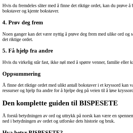
Hvis du fremdeles sliter med å finne det riktige ordet, kan du prøve å 
bokstaver og kjente bokstaver.
4. Prøv deg frem
Noen ganger kan det være nyttig å prøve deg frem med ulike ord og se 
det riktige ordet.
5. Få hjelp fra andre
Hvis du virkelig står fast, ikke nøl med å spørre venner, familie elle
Oppsummering
Å finne det riktige ordet med ulikt antall bokstaver i et kryssord k
ressurser og hjelp fra andre for å hjelpe deg på veien til å løse kryssord
Den komplette guiden til BISPESETE
Å forstå betydningen av ord og uttrykk på norsk kan være en spennend
ned i betydningen av ordet og utforske dets historie og bruk.
Hva betyr BISPESETE?