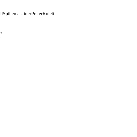
ll
Spillemaskiner
Poker
Rulett
T