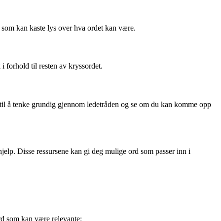
som kan kaste lys over hva ordet kan være.
forhold til resten av kryssordet.
 til å tenke grundig gjennom ledetråden og se om du kan komme opp
jelp. Disse ressursene kan gi deg mulige ord som passer inn i
ord som kan være relevante: