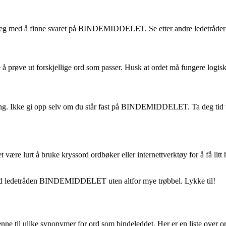
deg med å finne svaret på BINDEMIDDELET. Se etter andre ledetråder 
øve ut forskjellige ord som passer. Husk at ordet må fungere logisk i 
iling. Ikke gi opp selv om du står fast på BINDEMIDDELET. Ta deg tid
 lurt å bruke kryssord ordbøker eller internettverktøy for å få litt h
 med ledetråden BINDEMIDDELET uten altfor mye trøbbel. Lykke til!
jenne til ulike synonymer for ord som bindeleddet. Her er en liste over 