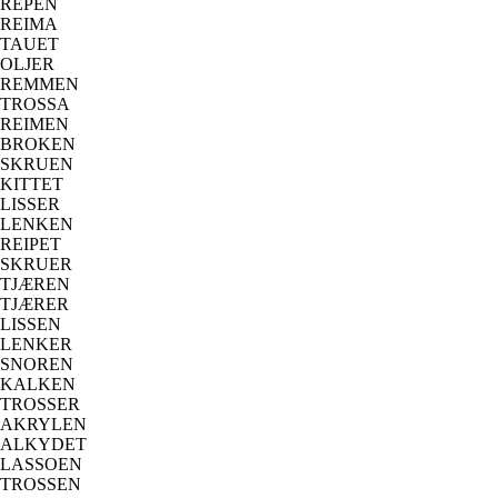
REPEN
REIMA
TAUET
OLJER
REMMEN
TROSSA
REIMEN
BROKEN
SKRUEN
KITTET
LISSER
LENKEN
REIPET
SKRUER
TJÆREN
TJÆRER
LISSEN
LENKER
SNOREN
KALKEN
TROSSER
AKRYLEN
ALKYDET
LASSOEN
TROSSEN