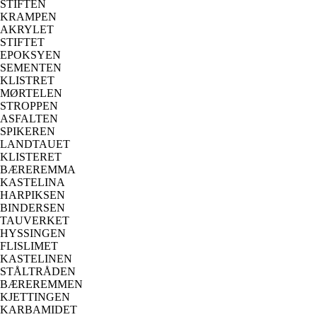
STIFTEN
KRAMPEN
AKRYLET
STIFTET
EPOKSYEN
SEMENTEN
KLISTRET
MØRTELEN
STROPPEN
ASFALTEN
SPIKEREN
LANDTAUET
KLISTERET
BÆREREMMA
KASTELINA
HARPIKSEN
BINDERSEN
TAUVERKET
HYSSINGEN
FLISLIMET
KASTELINEN
STÅLTRÅDEN
BÆREREMMEN
KJETTINGEN
KARBAMIDET