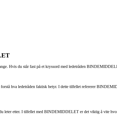
ELET
nge. Hvis du står fast på et kryssord med ledetråden BINDEMIDDELET, 
rstå hva ledetråden faktisk betyr. I dette tilfellet refererer BINDEMI
et du leter etter. I tilfellet med BINDEMIDDELET er det viktig å vite hv