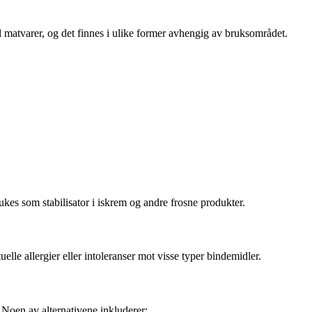
il matvarer, og det finnes i ulike former avhengig av bruksområdet.
kes som stabilisator i iskrem og andre frosne produkter.
le allergier eller intoleranser mot visse typer bindemidler.
 Noen av alternativene inkluderer: