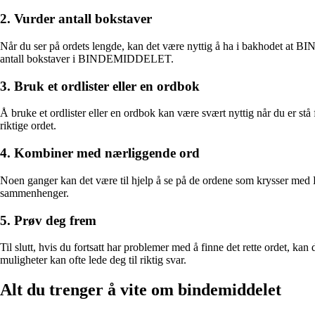
2. Vurder antall bokstaver
Når du ser på ordets lengde, kan det være nyttig å ha i bakhodet at B
antall bokstaver i BINDEMIDDELET.
3. Bruk et ordlister eller en ordbok
Å bruke et ordlister eller en ordbok kan være svært nyttig når du er stå
riktige ordet.
4. Kombiner med nærliggende ord
Noen ganger kan det være til hjelp å se på de ordene som krysser m
sammenhenger.
5. Prøv deg frem
Til slutt, hvis du fortsatt har problemer med å finne det rette ordet, ka
muligheter kan ofte lede deg til riktig svar.
Alt du trenger å vite om bindemiddelet