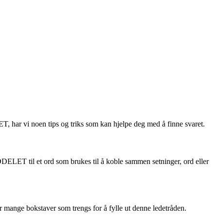
har vi noen tips og triks som kan hjelpe deg med å finne svaret.
DDELET til et ord som brukes til å koble sammen setninger, ord eller
or mange bokstaver som trengs for å fylle ut denne ledetråden.